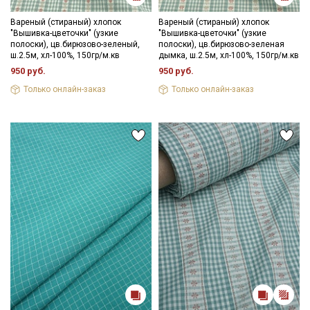
- противопоказано употребление отбеливателей;
- сушить в расправленном, подвешенном состоянии (не
Вареный (стираный) хлопок
Вареный (стираный) хлопок
"Вышивка-цветочки" (узкие
"Вышивка-цветочки" (узкие
пересушивать).
полоски), цв.бирюзово-зеленый,
полоски), цв.бирюзово-зеленая
ш.2.5м, хл-100%, 150гр/м.кв
дымка, ш.2.5м, хл-100%, 150гр/м.кв
Цветопередача может отличаться от оригинального цвета
950 руб.
950 руб.
ткани в зависимости от настроек вашего монитора и в
зависимости от партии тон ткани может отличаться.
Только онлайн-заказ
Только онлайн-заказ