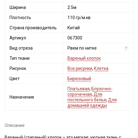
Ширина
2.5м
Плотность
110 гр/м.кв
Страна производитель
Китай
Артикул
067300
Вид отреза
Рвем по нитке
?
Тип ткани
Вареный хлопок
Рисунок
Все рисунки
,
Клетка
Цвет
Бирюзовый
Платьевая
,
Блузочно-
сорочечная
,
Для
Назначение
постельного белья
,
Для
домашней одежды
Описание
Вареный (стираный) хлопок – это мягкая, уютная ткань с