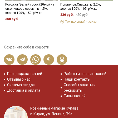
Рогожка "Белый горох (20мм) на
Поплин цв.Спаржа, ш.2.2м,
Н
св.оливково-сером", ш.1.5м,
хлопок-100%, 105гр/м.кв
1
хлопок-100%, 150гр/м.кв
336 руб.
420 руб.
350 руб.
Только онлайн-заказ
Сохраните себе в соцсети
Распродажа тканей
Работы из наших тканей
Отзывы о нас
Наши контакты
Система скидок
Способы оплаты и
Доставка и оплата
реквизиты
Типы тканей
Розничный магазин Купава
г. Киров, ул. Ленина, 79а