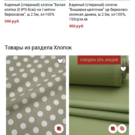
Вареный (стираный) хлопок "Белая
Вареный (стираный) хлопок
клетка (0.8*0.8см) на т.мятно-
"Вышивка-цветочки" цв.бирюзово-
бирюзовом", ш.2.5м, хл-100%
зеленая дымка, ш.2.5м, хл-100%,
150гр/м.кв
590 руб.
950 руб.
Товары из раздела Хлопок
СКИДКА 20% АКЦИЯ