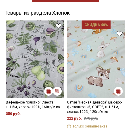
Товары из раздела Хлопок
СКИДКА 40%
Вафельное полотно "Сиеста",
Сатин "Лесная детвора" цв.серо-
И
ш.1.5м, хлопок-100%, 160гр/м.кв
фисташковый, СОРТ2, ш.1.61м,
о
хлопок-100%, 120гр/м.кв
б
350 руб.
м
222 руб.
370 руб.
9
Только онлайн-заказ