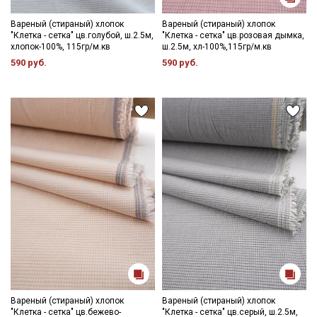
достаточно легкий, благодаря высокой
воздухопроницаемости быстро сохнет, не скатывается,
Вареный (стираный) хлопок
Вареный (стираный) хлопок
"Клетка - сетка" цв.голубой, ш.2.5м,
"Клетка - сетка" цв.розовая дымка,
усадка до 7%.
хлопок-100%, 115гр/м.кв
ш.2.5м, хл-100%,115гр/м.кв
Вареный хлопок идеально подходит для пошива постельного
590 руб.
590 руб.
белья и одежды для взрослых и детей. Изделия с каждой
стиркой становятся более мягкими и бархатистыми.
Ткань натуральная дает усадку до 7%, перед пошивом
постирайте отрез при температуре дальнейших стирок, не
выше 40C, для исключения усадки ткани в готовом изделии.
Уход:
- стирка до 30-40C;
- противопоказано употребление отбеливателей;
- сушить в расправленном, подвешенном состоянии (не
пересушивать).
Цветопередача может отличаться от оригинального цвета
ткани в зависимости от настроек вашего монитора и в
зависимости от партии тон ткани может отличаться.
Вареный (стираный) хлопок
Вареный (стираный) хлопок
"Клетка - сетка" цв.бежево-
"Клетка - сетка" цв.серый, ш.2.5м,