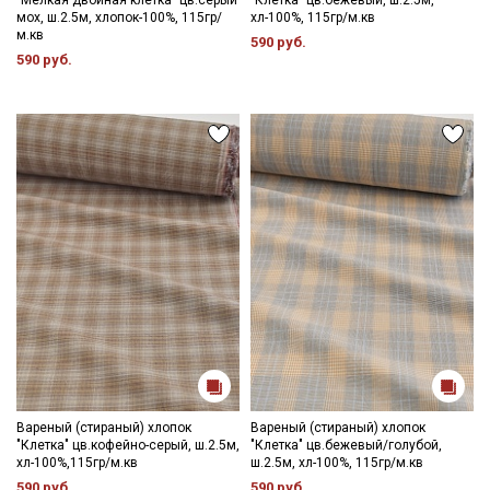
"Мелкая двойная клетка" цв.серый
"Клетка" цв.бежевый, ш.2.5м,
мох, ш.2.5м, хлопок-100%, 115гр/
хл-100%, 115гр/м.кв
Ознакомлен(а) с
Политикой обработки персональных
м.кв
590 руб.
данных
и даю
Согласие на обработку персональных
590 руб.
данных
Даю
Согласие на получение рекламных и
информационных рассылок
Вареный (стираный) хлопок
Вареный (стираный) хлопок
"Клетка" цв.кофейно-серый, ш.2.5м,
"Клетка" цв.бежевый/голубой,
хл-100%,115гр/м.кв
ш.2.5м, хл-100%, 115гр/м.кв
590 руб.
590 руб.