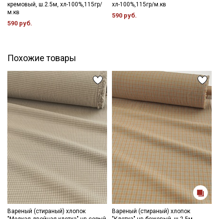
кремовый, ш.2.5м, хл-100%,115гр/
хл-100%,115гр/м.кв
м.кв
590 руб.
590 руб.
Похожие товары
Секретная рассылка от Купава
Мы публикуем здесь дополнительные
промокоды и скидки до 30% на узкие
категории тканей
Электронная почта
Подписаться
Вареный (стираный) хлопок
Вареный (стираный) хлопок