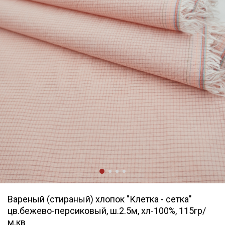
Вареный (стираный) хлопок "Клетка - сетка"
цв.бежево-персиковый, ш.2.5м, хл-100%, 115гр/
м.кв