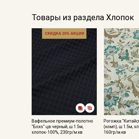
Товары из раздела Хлопок
СКИДКА 20% АКЦИЯ
Вафельное премиум-полотно
Рогожка "Китайс
"Бохо" цв.черный, ш.1.5м,
(комп), ш.1.5м, х
хлопок-100%, 230гр/м.кв
160гр/м.кв