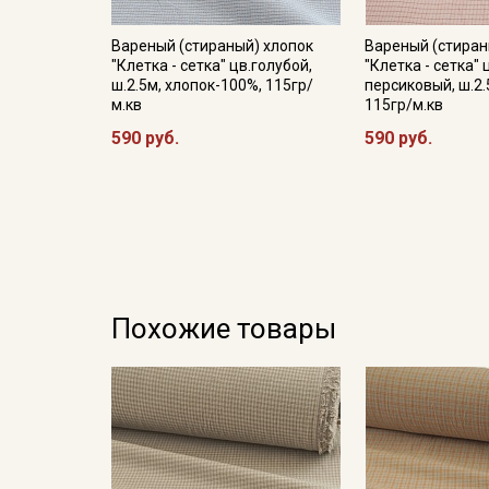
Вареный (стираный) хлопок
Вареный (стиран
"Клетка - сетка" цв.голубой,
"Клетка - сетка"
ш.2.5м, хлопок-100%, 115гр/
персиковый, ш.2.
м.кв
115гр/м.кв
590 руб.
590 руб.
Похожие товары