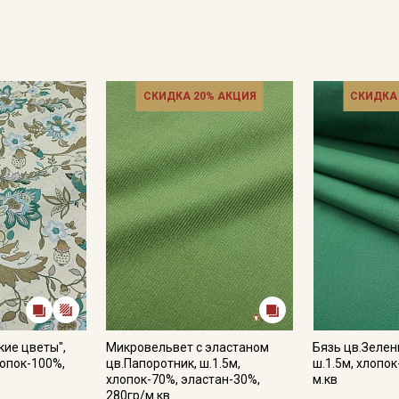
СКИДКА 20% АКЦИЯ
СКИДКА
кие цветы",
Микровельвет с эластаном
Бязь цв.Зелен
лопок-100%,
цв.Папоротник, ш.1.5м,
ш.1.5м, хлопок
хлопок-70%, эластан-30%,
м.кв
280гр/м.кв