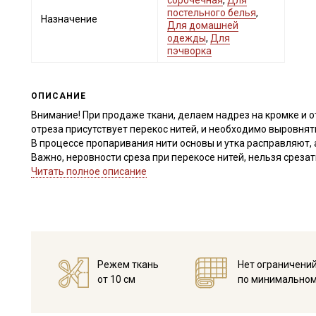
сорочечная
,
Для
постельного белья
,
Назначение
Для домашней
одежды
,
Для
пэчворка
ОПИСАНИЕ
Внимание! При продаже ткани, делаем надрез на кромке и о
отреза присутствует перекос нитей, и необходимо выровня
В процессе пропаривания нити основы и утка расправляют, 
Важно, неровности среза при перекосе нитей, нельзя срезат
после стирки. Дефекты вдоль кромки на расстоянии до 5см 
Читать полное описание
Просим учитывать это при заказе.
Вареный (стираный) хлопок – это мягкая, уютная ткань с фа
приглушенных цветах, выглядит стильно и современно.
Для вареного хлопка используют, исключительно чистый хло
высокой плотности, чтобы при обработке, ткань не порвалас
Режем ткань
Нет ограничени
специальной пемзы оказывают пилинговый эффект, распуша
от 10 см
по минимальном
бархатистого внешнего вида. При такой обработке, структу
материала к истиранию и усадке. Вареный хлопок достаточн
воздухопроницаемости быстро сохнет, не скатывается, усад