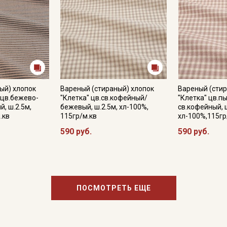
ый) хлопок
Вареный (стираный) хлопок
Вареный (стир
 цв.бежево-
"Клетка" цв.св.кофейный/
"Клетка" цв.п
, ш.2.5м,
бежевый, ш.2.5м, хл-100%,
св.кофейный, ш
.кв
115гр/м.кв
хл-100%,115гр
590 руб.
590 руб.
ПОСМОТРЕТЬ ЕЩЕ