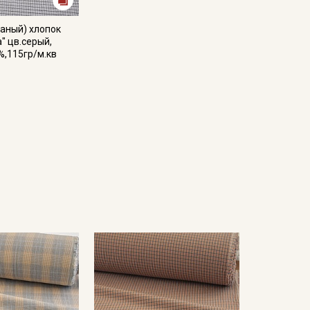
аный) хлопок
а" цв.серый,
%,115гр/м.кв