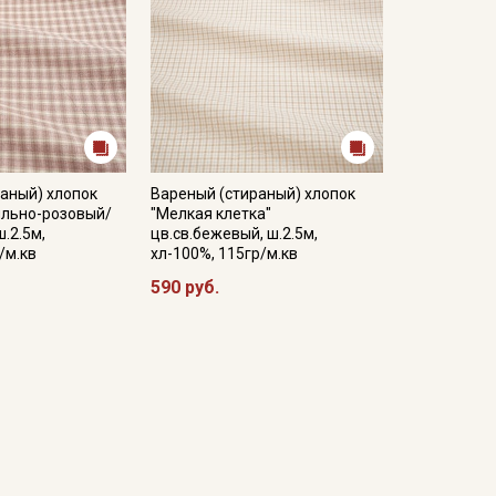
аный) хлопок
Вареный (стираный) хлопок
ыльно-розовый/
"Мелкая клетка"
.2.5м,
цв.св.бежевый, ш.2.5м,
/м.кв
хл-100%, 115гр/м.кв
590 руб.