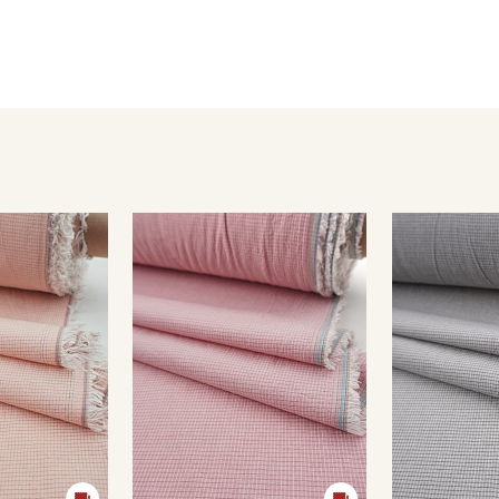
Вареный хлопок идеально подходит для пошива постельного
каждой стиркой становятся более мягкими и бархатистыми.
Ткань натуральная дает усадку до 7%, перед пошивом пост
не выше 40C, для исключения усадки ткани в готовом издел
Уход:
- стирка до 30-40C;
- противопоказано употребление отбеливателей;
- сушить в расправленном, подвешенном состоянии (не пер
Цветопередача может отличаться от оригинального цвета т
в зависимости от партии тон ткани может отличаться.