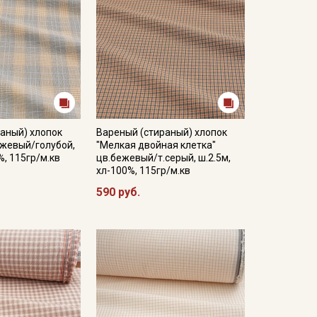
аный) хлопок
Вареный (стираный) хлопок
ежевый/голубой,
"Мелкая двойная клетка"
%, 115гр/м.кв
цв.бежевый/т.серый, ш.2.5м,
хл-100%, 115гр/м.кв
590 руб.