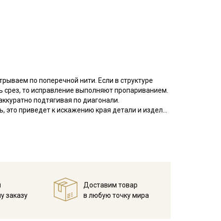
трываем по поперечной нити. Если в структуре
ть срез, то исправление выполняют пропариванием.
аккуратно подтягивая по диагонали.
ь, это приведет к искажению края детали и изделия
от края браком не являются. Ширина ткани ±2см.
ктурной поверхностью легкой помятости, в слегка
пок, полотняного плетения "перкаль", очень
ь. Хлопок не просто варят, а с применением
й
Доставим товар
я верхний слой, для придания мягкости и
у заказу
в любую точку мира
ра не нарушается, но уменьшается склонность
о легкий, благодаря высокой
ка до 7%.