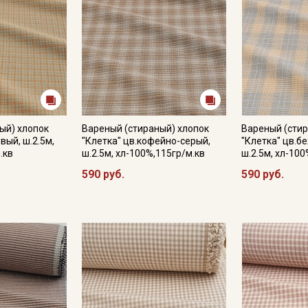
Подписаться
Ознакомлен(а) с
Политикой обработки персональных
данных
и даю
Согласие на обработку персональных
данных
ый) хлопок
Вареный (стираный) хлопок
Вареный (стир
Даю
Согласие на получение рекламных и
вый, ш.2.5м,
"Клетка" цв.кофейно-серый,
"Клетка" цв.б
информационных рассылок
.кв
ш.2.5м, хл-100%,115гр/м.кв
ш.2.5м, хл-100
590 руб.
590 руб.