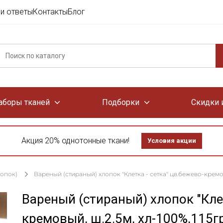
и ответы
Контакты
Блог
аборы тканей
Подборки
Скидки 
Акция 20% однотонные ткани!
Условия акции
лопок)
Вареный (стираный) хлопок "Клетка - сетка" цв.бежево-кремовы
Вареный (стираный) хлопок "Клет
кремовый, ш.2.5м, хл-100%,115г