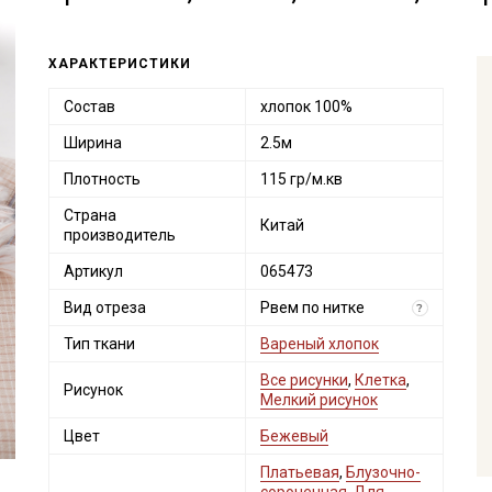
ХАРАКТЕРИСТИКИ
Состав
хлопок 100%
Ширина
2.5м
Плотность
115 гр/м.кв
Страна
Китай
производитель
Артикул
065473
Вид отреза
Рвем по нитке
?
Тип ткани
Вареный хлопок
Все рисунки
,
Клетка
,
Рисунок
Мелкий рисунок
Цвет
Бежевый
Платьевая
,
Блузочно-