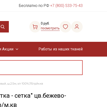
Бесплатно по РФ
+7 (800) 533-75-43
0 руб.
посмотреть
и Акции
Работы из наших тканей
й, ш.2.5м, хл-100%,115гр/м.кв
ка - сетка" цв.бежево-
р/м.кв