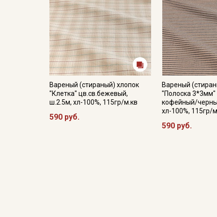
Вареный (стираный) хлопок
Вареный (стиран
"Клетка" цв.св.бежевый,
"Полоска 3*3мм"
ш.2.5м, хл-100%, 115гр/м.кв
кофейный/черный
хл-100%, 115гр/м
590 руб.
590 руб.