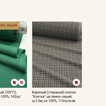
 20% АКЦИЯ
ый, СОРТ2,
Вареный (стираный) хлопок
-100%, 142гр/
"Клетка" цв.темно-серый,
ш.2.5м, хл-100%, 115гр/м.кв