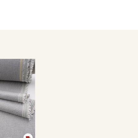
 белья и одежды для взрослых и детей. Изделия с
ирайте отрез при температуре дальнейших стирок,
ии.
есушивать).
кани в зависимости от настроек вашего монитора и