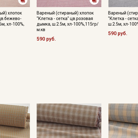
ый) хлопок
Вареный (стираный) хлопок
Вареный (стир
 цв.бежево-
"Клетка - сетка" цв.розовая
"Клетка - сетк
5м, хл-100%,
дымка, ш.2.5м, хл-100%,115гр/
ш.2.5м, хл-100
м.кв
590 руб.
590 руб.
Секретная рассылка от
Купава
Мы публикуем здесь дополнительные
промокоды и скидки до 30% на узкие
категории тканей
Электронная почта