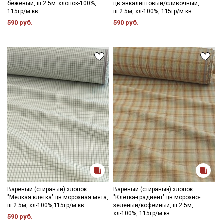
бежевый, ш.2.5м, хлопок-100%,
цв.эвкалиптовый/сливочный,
115гр/м.кв
ш.2.5м, хл-100%, 115гр/м.кв
Ознакомлен(а) с
Политикой обработки персональных
590 руб.
590 руб.
данных
и даю
Согласие на обработку персональных
данных
Даю
Согласие на получение рекламных и
информационных рассылок
Вареный (стираный) хлопок
Вареный (стираный) хлопок
"Мелкая клетка" цв.морозная мята,
"Клетка-градиент" цв.морозно-
ш.2.5м, хл-100%,115гр/м.кв
зеленый/кофейный, ш.2.5м,
хл-100%, 115гр/м.кв
590 руб.