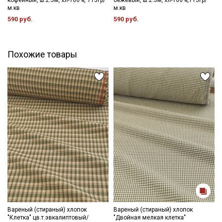
кофейный, ш.2.5м, хл-100%, 115гр/
бежевый, ш.2.5м, хл-100%,115гр/
м.кв
м.кв
590 руб.
590 руб.
Похожие товары
Секретная рассылка от Купава
Мы публикуем здесь дополнительные
промокоды и скидки до 30% на узкие
категории тканей
Электронная почта
Вареный (стираный) хлопок
Вареный (стираный) хлопок
Подписаться
"Клетка" цв.т.эвкалиптовый/
"Двойная мелкая клетка"