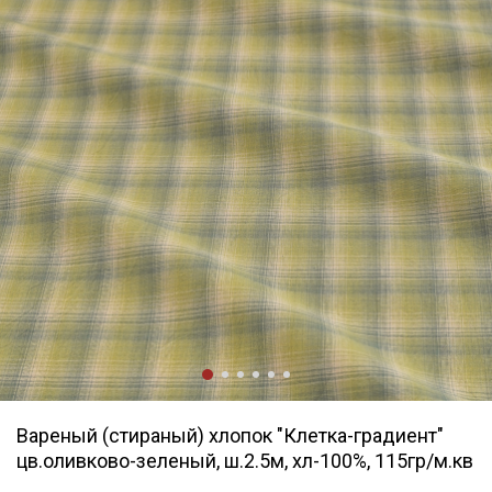
Вареный (стираный) хлопок "Клетка-градиент"
цв.оливково-зеленый, ш.2.5м, хл-100%, 115гр/м.кв