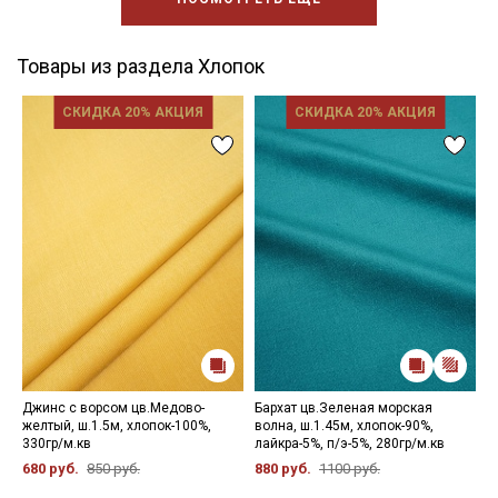
Товары из раздела Хлопок
СКИДКА 20% АКЦИЯ
СКИДКА 20% АКЦИЯ
Джинс с ворсом цв.Медово-
Бархат цв.Зеленая морская
П
желтый, ш.1.5м, хлопок-100%,
волна, ш.1.45м, хлопок-90%,
х
330гр/м.кв
лайкра-5%, п/э-5%, 280гр/м.кв
4
680 руб.
850 руб.
880 руб.
1100 руб.