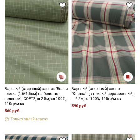
Вареный (стираный) хлопок "Белая
Вареный (стираный) хлопок
клетка (1.6*1.6см) на болотно-
"Клетка" цв.темный серо-зеленый,
зеленом", СОРТ2, ш.2.5м, хл-100%,
ш.2.5м, хл-100%, 115гр/м.кв
110гр/м.кв
590 руб.
560 руб.
Только онлайн-заказ