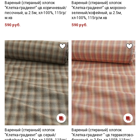
- сушить в расправленном, подвешенном состоянии (не
Вареный (стираный) хлопок
Вареный (стираный) хлопок
"Клетка-градиент" цв.коричневый/
"Клетка-градиент" цв.морозно-
пересушивать).
песочный, ш.2.5м, хл-100%, 115гр/
зеленый/кофейный, ш.2.5м,
м.кв
хл-100%, 115гр/м.кв
Цветопередача может отличаться от оригинального цвета
590 руб.
590 руб.
ткани в зависимости от настроек вашего монитора и в
зависимости от партии тон ткани может отличаться.
Вареный (стираный) хлопок
Вареный (стираный) хлопок
"Клетка-градиент" цв.серый/
"Клетка-градиент " цв.терракотово-