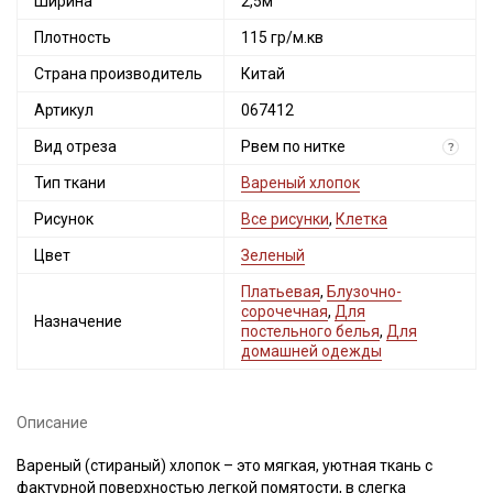
Ширина
2,5м
Плотность
115 гр/м.кв
Страна производитель
Китай
Артикул
067412
Вид отреза
Рвем по нитке
?
Тип ткани
Вареный хлопок
Рисунок
Все рисунки
,
Клетка
Цвет
Зеленый
Платьевая
,
Блузочно-
сорочечная
,
Для
Назначение
постельного белья
,
Для
домашней одежды
Описание
Вареный (стираный) хлопок – это мягкая, уютная ткань с
фактурной поверхностью легкой помятости, в слегка