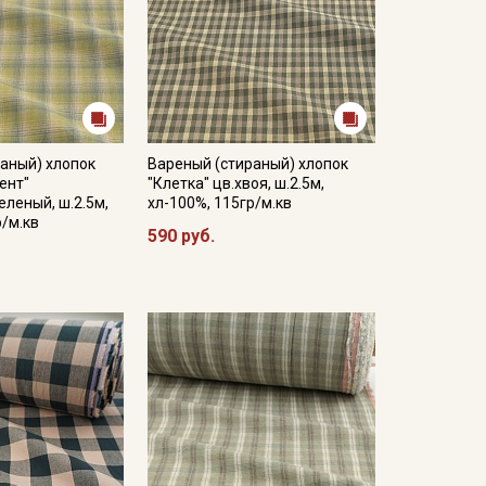
аный) хлопок
Вареный (стираный) хлопок
ент"
"Клетка" цв.хвоя, ш.2.5м,
еленый, ш.2.5м,
хл-100%, 115гр/м.кв
р/м.кв
590 руб.