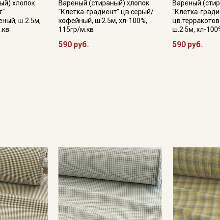
ый) хлопок
Вареный (стираный) хлопок
Вареный (стир
т"
"Клетка-градиент" цв.серый/
"Клетка-гради
ный, ш.2.5м,
кофейный, ш.2.5м, хл-100%,
цв.терракото
.кв
115гр/м.кв
ш.2.5м, хл-100
590 руб.
590 руб.
Секретная рассылка от
Купава
Мы публикуем здесь дополнительные
промокоды и скидки до 30% на узкие
категории тканей
Электронная почта