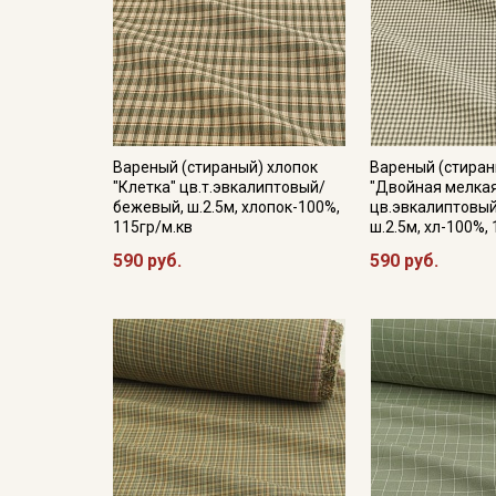
Вареный (стираный) хлопок
Вареный (стиран
"Клетка" цв.т.эвкалиптовый/
"Двойная мелкая
бежевый, ш.2.5м, хлопок-100%,
цв.эвкалиптовы
115гр/м.кв
ш.2.5м, хл-100%,
590 руб.
590 руб.