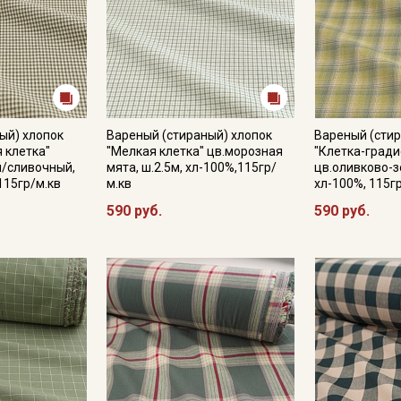
Подписаться
Ознакомлен(а) с
Политикой обработки персональных
данных
и даю
Согласие на обработку персональных
ый) хлопок
Вареный (стираный) хлопок
Вареный (стир
данных
 клетка"
"Мелкая клетка" цв.морозная
"Клетка-гради
й/сливочный,
мята, ш.2.5м, хл-100%,115гр/
цв.оливково-з
Даю
Согласие на получение рекламных и
 115гр/м.кв
м.кв
хл-100%, 115г
информационных рассылок
590 руб.
590 руб.