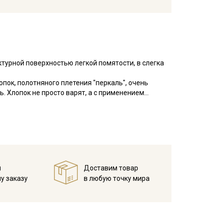
ктурной поверхностью легкой помятости, в слегка
пок, полотняного плетения "перкаль", очень
ь. Хлопок не просто варят, а с применением
я верхний слой, для придания мягкости и
ра не нарушается, но уменьшается склонность
о легкий, благодаря высокой
ка до 7%.
 белья и одежды для взрослых и детей. Изделия с
й
Доставим товар
ирайте отрез при температуре дальнейших стирок,
у заказу
в любую точку мира
ии.
есушивать).