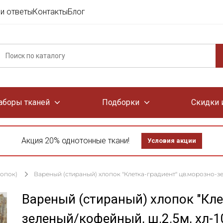
и ответы
Контакты
Блог
аборы тканей
Подборки
Скидки 
Акция 20% однотонные ткани!
Условия акции
лопок)
Вареный (стираный) хлопок "Клетка-градиент" цв.морозно-зел
Вареный (стираный) хлопок "Кле
зеленый/кофейный, ш.2.5м, хл-1