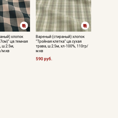
аный) хлопок
Вареный (стираный) хлопок
.7см)" цв.темная
"Тройная клетка" цв.сухая
 ш.2.5м,
трава, ш.2.5м, хл-100%, 110гр/
р/м.кв
м.кв
590 руб.