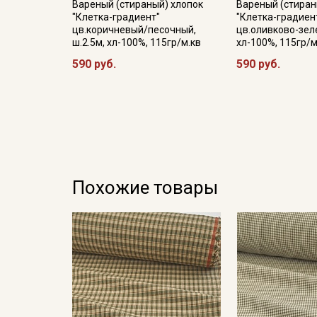
Вареный (стираный) хлопок
Вареный (стиран
"Клетка-градиент"
"Клетка-градиен
цв.коричневый/песочный,
цв.оливково-зеле
ш.2.5м, хл-100%, 115гр/м.кв
хл-100%, 115гр/м
590 руб.
590 руб.
Похожие товары