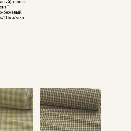
аный) хлопок
ент "
во-бежевый,
%,115гр/м.кв