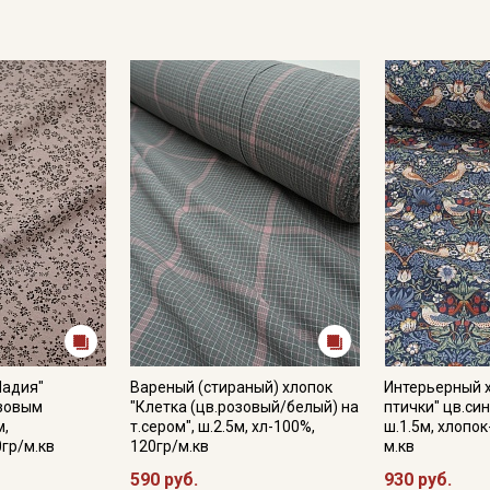
Надия"
Вареный (стираный) хлопок
Интерьерный х
озовым
"Клетка (цв.розовый/белый) на
птички" цв.си
м,
т.сером", ш.2.5м, хл-100%,
ш.1.5м, хлопок
0гр/м.кв
120гр/м.кв
м.кв
590 руб.
930 руб.