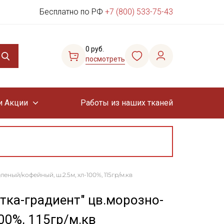
Бесплатно по РФ
+7 (800) 533-75-43
0 руб.
посмотреть
и Акции
Работы из наших тканей
еный/кофейный, ш.2.5м, хл-100%, 115гр/м.кв
тка-градиент" цв.морозно-
00%, 115гр/м.кв