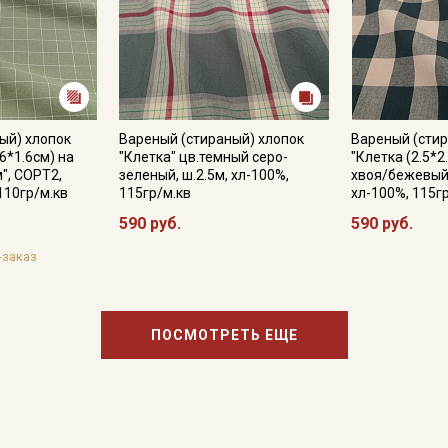
ый) хлопок
Вареный (стираный) хлопок
Вареный (стир
.6*1.6см) на
"Клетка" цв.темный серо-
"Клетка (2.5*2
", СОРТ2,
зеленый, ш.2.5м, хл-100%,
хвоя/бежевый,
 110гр/м.кв
115гр/м.кв
хл-100%, 115г
590 руб.
590 руб.
-заказ
ПОСМОТРЕТЬ ЕЩЕ