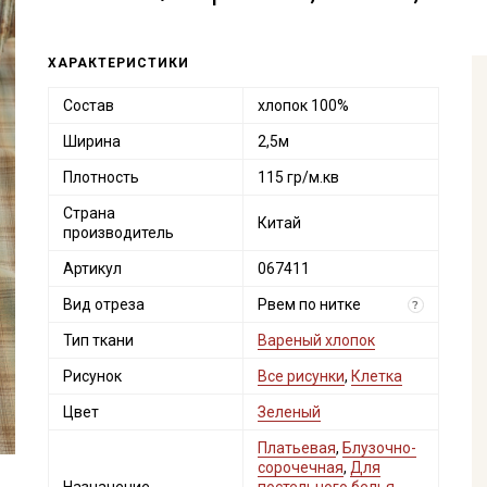
ХАРАКТЕРИСТИКИ
Состав
хлопок 100%
Ширина
2,5м
Плотность
115 гр/м.кв
Страна
Китай
производитель
Артикул
067411
Вид отреза
Рвем по нитке
?
Тип ткани
Вареный хлопок
Рисунок
Все рисунки
,
Клетка
Цвет
Зеленый
Платьевая
,
Блузочно-
сорочечная
,
Для