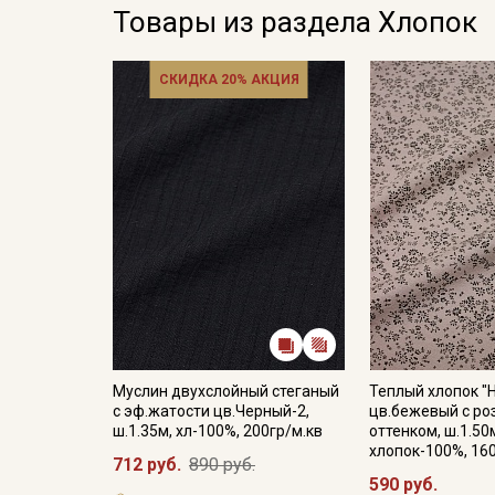
Товары из раздела Хлопок
СКИДКА 20% АКЦИЯ
Муслин двухслойный стеганый
Теплый хлопок "
с эф.жатости цв.Черный-2,
цв.бежевый с р
ш.1.35м, хл-100%, 200гр/м.кв
оттенком, ш.1.50
хлопок-100%, 16
712 руб.
890 руб.
590 руб.