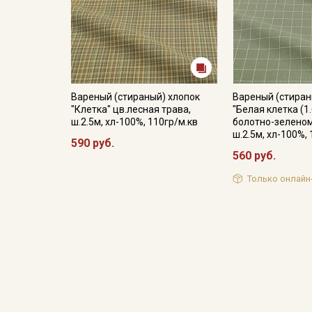
Вареный (стираный) хлопок
Вареный (стиран
"Клетка" цв.лесная трава,
"Белая клетка (1
ш.2.5м, хл-100%, 110гр/м.кв
болотно-зеленом
ш.2.5м, хл-100%,
590 руб.
560 руб.
Только онлайн