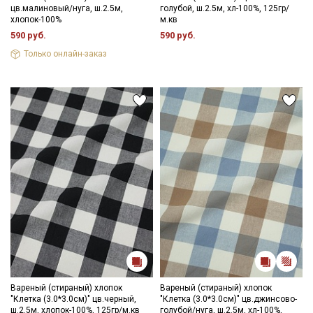
цв.малиновый/нуга, ш.2.5м,
голубой, ш.2.5м, хл-100%, 125гр/
усадка до 7%.
хлопок-100%
м.кв
Вареный хлопок идеально подходит для пошива постельного
590 руб.
590 руб.
белья и одежды для взрослых и детей. Изделия с каждой
стиркой становятся более мягкими и бархатистыми.
Только онлайн-заказ
Ткань натуральная дает усадку до 7%, перед пошивом
постирайте отрез при температуре дальнейших стирок, не
выше 40C, для исключения усадки ткани в готовом изделии.
Уход:
- стирка до 30-40C;
- противопоказано употребление отбеливателей;
- сушить в расправленном, подвешенном состоянии (не
пересушивать).
Цветопередача может отличаться от оригинального цвета
ткани в зависимости от настроек вашего монитора и в
зависимости от партии тон ткани может отлича
Вареный (стираный) хлопок
Вареный (стираный) хлопок
"Клетка (3.0*3.0см)" цв.черный,
"Клетка (3.0*3.0см)" цв.джинсово-
ш.2.5м, хлопок-100%, 125гр/м.кв
голубой/нуга, ш.2.5м, хл-100%,