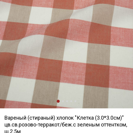
Вареный (стираный) хлопок "Клетка (3.0*3.0см)"
цв.св.розово-терракот/беж.с зеленым оттентком,
ш.2.5м