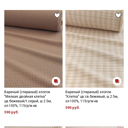
Вареный (стираный) хлопок
Вареный (стираный) хлопок
"Мелкая двойная клетка"
"Клетка" цв.св.бежевый, ш.2.5м,
цв.бежевый/т.серый, ш.2.5м,
хл-100%, 115гр/м.кв
хл-100%, 115гр/м.кв
590 руб.
590 руб.