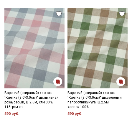
промокоды и скидки до 30% на узкие
категории тканей
Электронная почта
Подписаться
Ознакомлен(а) с
Политикой обработки персональных
данных
и даю
Согласие на обработку персональных
данных
Даю
Согласие на получение рекламных и
Вареный (стираный) хлопок
Вареный (стираный) хлопок
информационных рассылок
"Клетка (3.0*3.0см)" цв.пыльная
"Клетка (3.0*3.0см)" цв.зеленый
роза/серый, ш.2.5м, хл-100%,
папоротник/нуга, ш.2.5м,
115гр/м.кв
хлопок-100%
590 руб.
590 руб.