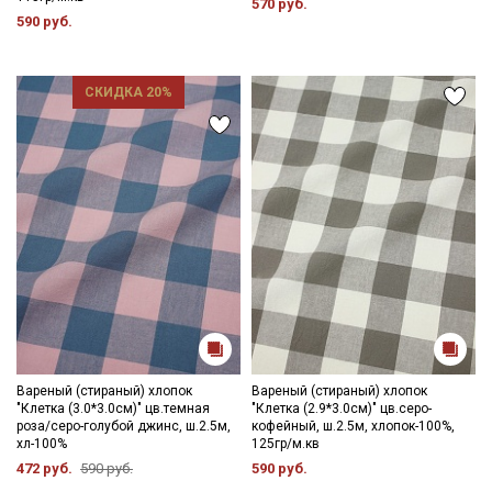
570 руб.
590 руб.
СКИДКА 20%
Вареный (стираный) хлопок
Вареный (стираный) хлопок
"Клетка (3.0*3.0см)" цв.темная
"Клетка (2.9*3.0см)" цв.серо-
роза/серо-голубой джинс, ш.2.5м,
кофейный, ш.2.5м, хлопок-100%,
Секретная рассылка от Купава
хл-100%
125гр/м.кв
472 руб.
590 руб.
590 руб.
Мы публикуем здесь дополнительные