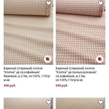
Вареный (стираный) хлопок
Вареный (стираный) хлопок
"Клетка" цв.св.кофейный/
"Клетка" цв.пыльно-розовый/
бежевый, ш.2.5м, хл-100%, 115гр/
св.кофейный, ш.2.5м,
м.кв
хл-100%,115гр/м.кв
590 руб.
590 руб.