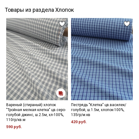
Товары из раздела Хлопок
Вареный (стираный) хлопок
Пестрядь "Клетка" цв.василек/
Б
"Тройная мелкая клетка" цв.серо-
голубой, ш.1.5м, хлопок-100%,
ш
голубой джинс, ш.2.5м, хл-100%,
135гр/м.кв
2
110гр/кв.м
420 руб.
590 руб.