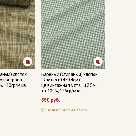
аный) хлопок
Вареный (стираный) хлопок
сная трава,
"Клетка (0.4*0.4см)"
%, 110гр/м.кв
цв.винтажная мята, ш.2.5м,
хл-100%, 125гр/м.кв
550 руб.
Только онлайн-заказ