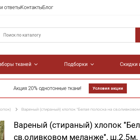
и ответы
Контакты
Блог
аборы тканей
Подборки
Скидки 
Акция 20% однотонные ткани!
Условия акции
лопок)
Вареный (стираный) хлопок "Белая полоска на св.оливковом ме
Вареный (стираный) хлопок "Бел
св.оливковом меланже", ш.2.5м, 