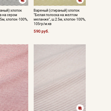
аный) хлопок
Вареный (стираный) хлопок
а на сером
"Белая полоска на желтом
.5м, хлопок-100%,
меланже", ш.2.5м, хлопок-100%,
105гр/м.кв
590 руб.