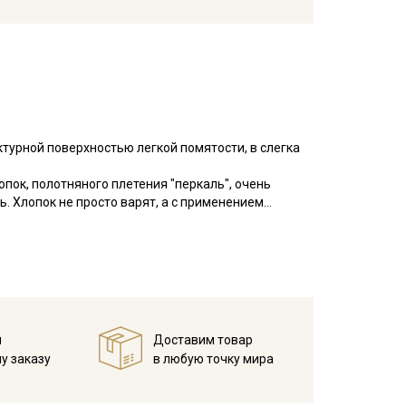
ктурной поверхностью легкой помятости, в слегка
пок, полотняного плетения "перкаль", очень
ь. Хлопок не просто варят, а с применением
я верхний слой, для придания мягкости и
ра не нарушается, но уменьшается склонность
о легкий, благодаря высокой
ка до 7%.
 белья и одежды для взрослых и детей. Изделия с
й
Доставим товар
ирайте отрез при температуре дальнейших стирок,
у заказу
в любую точку мира
ии.