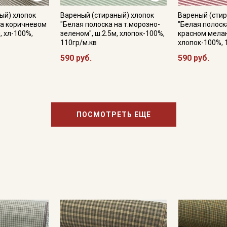
ый) хлопок
Вареный (стираный) хлопок
Вареный (стир
на коричневом
"Белая полоска на т.морозно-
"Белая полоск
, хл-100%,
зеленом", ш.2.5м, хлопок-100%,
красном мелан
Подписаться
110гр/м.кв
хлопок-100%, 
590 руб.
590 руб.
Ознакомлен(а) с
Политикой обработки персональных
данных
и даю
Согласие на обработку персональных
данных
Даю
Согласие на получение рекламных и
информационных рассылок
ПОСМОТРЕТЬ ЕЩЕ