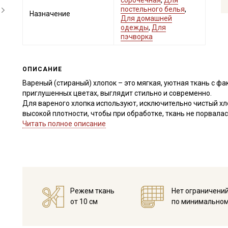
сорочечная
,
Для
постельного белья
,
Назначение
Для домашней
одежды
,
Для
пэчворка
ОПИСАНИЕ
Вареный (стираный) хлопок – это мягкая, уютная ткань с фа
приглушенных цветах, выглядит стильно и современно.
Для вареного хлопка используют, исключительно чистый хло
высокой плотности, чтобы при обработке, ткань не порвалас
специальной пемзы оказывают пилинговый эффект, распуша
Читать полное описание
бархатистого внешнего вида. При такой обработке, структу
материала к истиранию и усадке. Вареный хлопок достаточн
воздухопроницаемости быстро сохнет, не скатывается, усад
Вареный хлопок идеально подходит для пошива постельного
каждой стиркой становятся более мягкими и бархатистыми.
Режем ткань
Нет ограничени
Ткань натуральная дает усадку до 7%, перед пошивом пост
от 10 см
по минимальном
не выше 40C, для исключения усадки ткани в готовом издел
Уход:
- стирка до 30-40C;