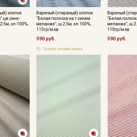
ый) хлопок
Вареный (стираный) хлопок
Вареный (стир
" цв.сине-
"Белая полоска на т.синем
"Белая полоск
2.5м, хл-100%,
меланже", ш.2.5м, хл-100%,
меланже", ш.2
115гр/м.кв
110гр/м.кв
590 руб.
590 руб.
Только онлайн-заказ
Секретная рассылка от
Купава
Мы публикуем здесь дополнительные
промокоды и скидки до 30% на узкие
категории тканей
Электронная почта