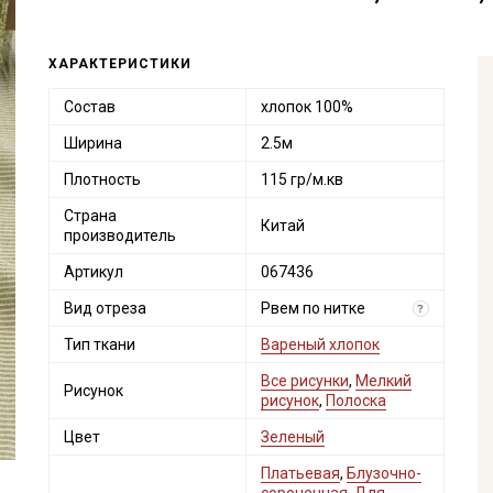
ХАРАКТЕРИСТИКИ
Состав
хлопок 100%
Ширина
2.5м
Плотность
115 гр/м.кв
Страна
Китай
производитель
Артикул
067436
Вид отреза
Рвем по нитке
?
Тип ткани
Вареный хлопок
Все рисунки
,
Мелкий
Рисунок
рисунок
,
Полоска
Цвет
Зеленый
Платьевая
,
Блузочно-