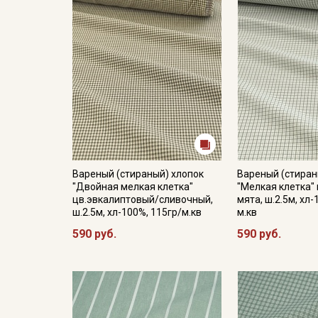
Вареный (стираный) хлопок
Вареный (стиран
"Двойная мелкая клетка"
"Мелкая клетка"
цв.эвкалиптовый/сливочный,
мята, ш.2.5м, хл
ш.2.5м, хл-100%, 115гр/м.кв
м.кв
590 руб.
590 руб.