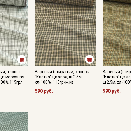
ый) хлопок
Вареный (стираный) хлопок
Вареный (стир
 цв.морозная
"Клетка" цв.хвоя, ш.2.5м,
"Клетка" цв.ле
-100%,115гр/
хл-100%, 115гр/м.кв
ш.2.5м, хл-100
590 руб.
590 руб.