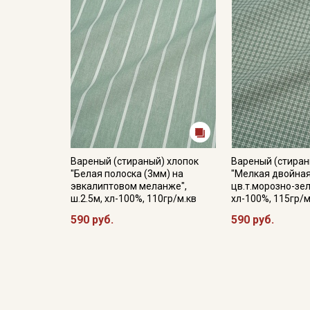
Вареный (стираный) хлопок
Вареный (стиран
"Белая полоска (3мм) на
"Мелкая двойная
эвкалиптовом меланже",
цв.т.морозно-зел
ш.2.5м, хл-100%, 110гр/м.кв
хл-100%, 115гр/м
590 руб.
590 руб.