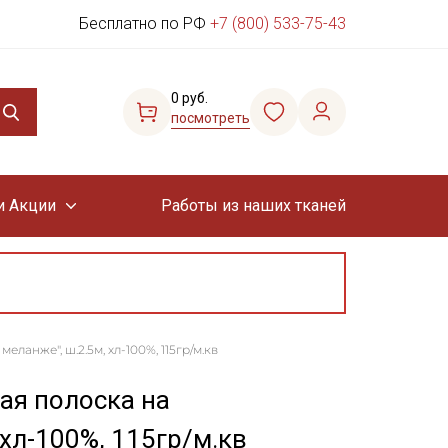
Бесплатно по РФ
+7 (800) 533-75-43
0 руб.
посмотреть
и Акции
Работы из наших тканей
ланже", ш.2.5м, хл-100%, 115гр/м.кв
ая полоска на
хл-100%, 115гр/м.кв