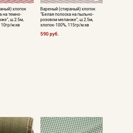
аный) хлопок
Вареный (стираный) хлопок
а на темно-
"Белая полоска на пыльно-
же", ш.2.5м,
розовом меланже", ш.2.5м,
110гр/м.кв
хлопок-100%, 115гр/м.кв
590 руб.