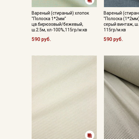
Вареный (стираный) хлопок
Вареный (стиран
"Полоска 1*2мм"
"Полоска (1*2мм)
цв.бирюзовый/бежевый,
серый винтаж, ш.
ш.2.5м, хл-100%,115гр/м.кв
115гр/м.кв
590 руб.
590 руб.