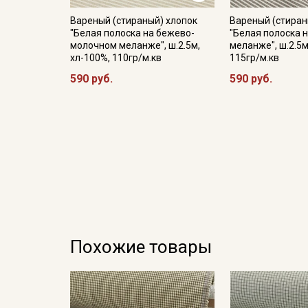
Вареный (стираный) хлопок
Вареный (стиран
"Белая полоска на бежево-
"Белая полоска 
молочном меланже", ш.2.5м,
меланже", ш.2.5м
хл-100%, 110гр/м.кв
115гр/м.кв
590 руб.
590 руб.
Похожие товары