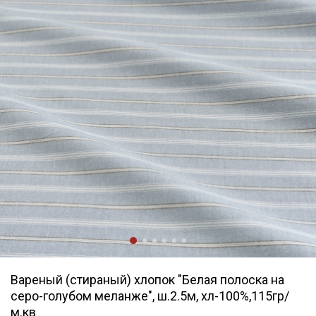
Вареный (стираный) хлопок "Белая полоска на
серо-голубом меланже", ш.2.5м, хл-100%,115гр/
м.кв