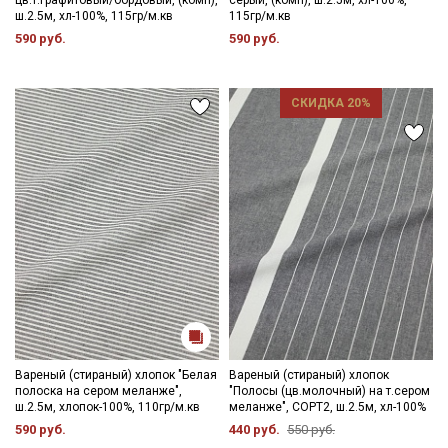
ш.2.5м, хл-100%, 115гр/м.кв
115гр/м.кв
590 руб.
590 руб.
СКИДКА 20%
Вареный (стираный) хлопок "Белая
Вареный (стираный) хлопок
полоска на сером меланже",
"Полосы (цв.молочный) на т.сером
ш.2.5м, хлопок-100%, 110гр/м.кв
меланже", СОРТ2, ш.2.5м, хл-100%
590 руб.
440 руб.
550 руб.