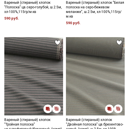
Вареный (стираный) хлопок
Вареный (стираный) хлопок "Белая
"Полоска" цв.серо-голубой, ш.2.5м,
полоска на серо-бежевом
хл-100%,115гр/м.кв
меланже", ш.2.5м, хл-100%,115гр/
м.кв
590 руб.
590 руб.
Вареный (стираный) хлопок
Вареный (стираный) хлопок
"Тройная полоска"
"Двойная полоска" цв.брезентово-
цв.т.графитовый/бордовый, (комп),
серый, (комп), ш.2.5м, хл-100%,