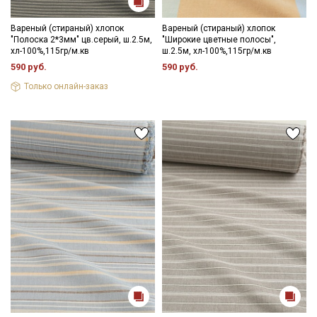
Мы публикуем здесь дополнительные
промокоды и скидки до 30% на узкие
Вареный (стираный) хлопок
Вареный (стираный) хлопок
категории тканей
"Полоска 2*3мм" цв.серый, ш.2.5м,
"Широкие цветные полосы",
хл-100%,115гр/м.кв
ш.2.5м, хл-100%,115гр/м.кв
590 руб.
590 руб.
Электронная почта
Только онлайн-заказ
Подписаться
Ознакомлен(а) с
Политикой обработки персональных
данных
и даю
Согласие на обработку персональных
данных
Даю
Согласие на получение рекламных и
информационных рассылок