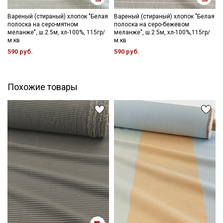
- противопоказано употребление отбеливателей;
- сушить в расправленном, подвешенном состоянии (не
Вареный (стираный) хлопок "Белая
Вареный (стираный) хлопок "Белая
полоска на серо-мятном
полоска на серо-бежевом
пересушивать).
меланже", ш.2.5м, хл-100%, 115гр/
меланже", ш.2.5м, хл-100%,115гр/
м.кв
м.кв
Цветопередача может отличаться от оригинального цвета
590 руб.
590 руб.
ткани в зависимости от настроек вашего монитора и в
зависимости от партии тон ткани может отличаться.
Похожие товары
Секретная рассылка от Купава