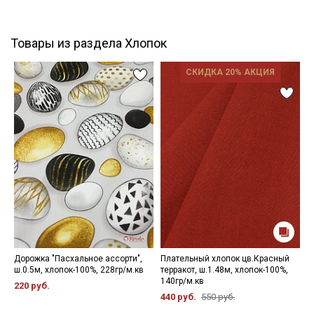
Товары из раздела Хлопок
СКИДКА 20% АКЦИЯ
Дорожка "Пасхальное ассорти",
Плательный хлопок цв.Красный
С
ш.0.5м, хлопок-100%, 228гр/м.кв
терракот, ш.1.48м, хлопок-100%,
ц
140гр/м.кв
ш
220 руб.
440 руб.
550 руб.
1