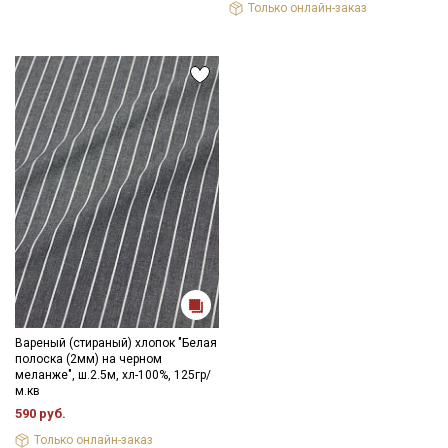
Только онлайн-заказ
Вареный (стираный) хлопок "Белая
полоска (2мм) на черном
меланже", ш.2.5м, хл-100%, 125гр/
м.кв
590 руб.
Только онлайн-заказ