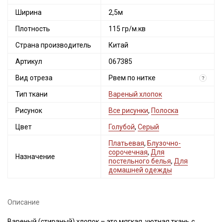
Ширина
2,5м
Плотность
115 гр/м.кв
Страна производитель
Китай
Артикул
067385
Вид отреза
Рвем по нитке
?
Тип ткани
Вареный хлопок
Рисунок
Все рисунки
,
Полоска
Цвет
Голубой
,
Серый
Платьевая
,
Блузочно-
сорочечная
,
Для
Назначение
постельного белья
,
Для
домашней одежды
Описание
Вареный (стираный) хлопок – это мягкая, уютная ткань с