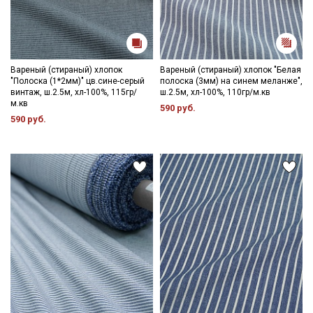
Вареный (стираный) хлопок
Вареный (стираный) хлопок "Белая
"Полоска (1*2мм)" цв.сине-серый
полоска (3мм) на синем меланже",
винтаж, ш.2.5м, хл-100%, 115гр/
ш.2.5м, хл-100%, 110гр/м.кв
м.кв
590 руб.
590 руб.