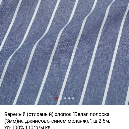
Вареный (стираный) хлопок "Белая полоска
(3мм)на джинсово-синем меланже", ш.2.5м,
хл-100%,110гр/м.кв