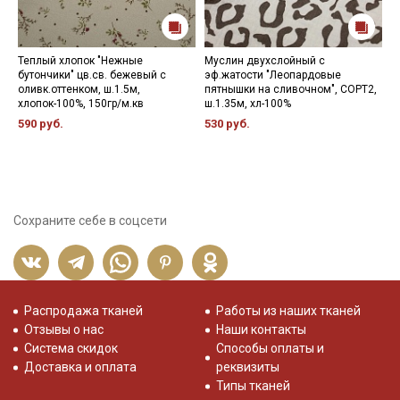
Теплый хлопок "Нежные
Муслин двухслойный с
Б
бутончики" цв.св. бежевый с
эф.жатости "Леопардовые
ш
оливк.оттенком, ш.1.5м,
пятнышки на сливочном", СОРТ2,
2
хлопок-100%, 150гр/м.кв
ш.1.35м, хл-100%
590 руб.
530 руб.
Сохраните себе в соцсети
Распродажа тканей
Работы из наших тканей
Отзывы о нас
Наши контакты
Система скидок
Способы оплаты и
Доставка и оплата
реквизиты
Типы тканей