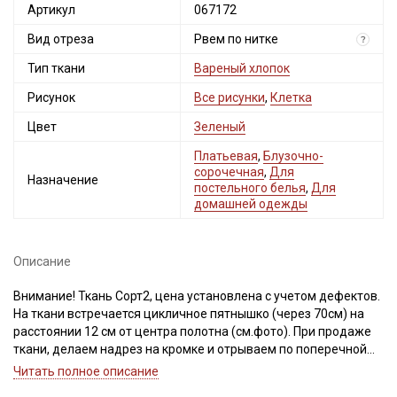
Артикул
067172
Вид отреза
Рвем по нитке
?
Тип ткани
Вареный хлопок
Рисунок
Все рисунки
,
Клетка
Цвет
Зеленый
Платьевая
,
Блузочно-
сорочечная
,
Для
Назначение
постельного белья
,
Для
домашней одежды
Описание
Внимание! Ткань Сорт2, цена установлена с учетом дефектов.
На ткани встречается цикличное пятнышко (через 70см) на
расстоянии 12 см от центра полотна (см.фото). При продаже
ткани, делаем надрез на кромке и отрываем по поперечной
нити. Если в структуре отреза присутствует перекос нитей, и
Читать полное описание
необходимо выровнять срез, то исправление выполняют