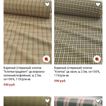
Вареный (стираный) хлопок
Вареный (стираный) хлопок
"Клетка-градиент" цв.морозно-
"Клетка" цв.хвоя, ш.2.5м, хл-100%,
зеленый/кофейный, ш.2.5м,
115гр/м.кв
хл-100%, 115гр/м.кв
590 руб.
590 руб.