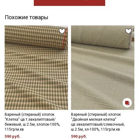
Похожие товары
Вареный (стираный) хлопок
Вареный (стираный) хлопок
"Клетка" цв.т.эвкалиптовый/
"Двойная мелкая клетка"
бежевый, ш.2.5м, хлопок-100%,
цв.эвкалиптовый/сливочный,
115гр/м.кв
ш.2.5м, хл-100%, 115гр/м.кв
590 руб.
590 руб.