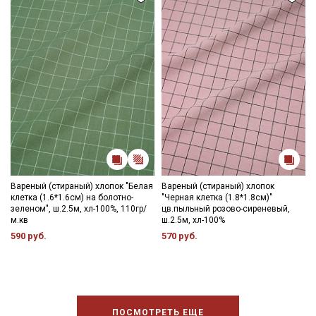
категории тканей
Электронная почта
Подписаться
Ознакомлен(а) с
Политикой обработки персональных
данных
и даю
Согласие на обработку персональных
данных
Вареный (стираный) хлопок "Белая
Вареный (стираный) хлопок
клетка (1.6*1.6см) на болотно-
"Черная клетка (1.8*1.8см)"
Даю
Согласие на получение рекламных и
зеленом", ш.2.5м, хл-100%, 110гр/
цв.пыльный розово-сиреневый,
информационных рассылок
м.кв
ш.2.5м, хл-100%
590 руб.
570 руб.
ПОСМОТРЕТЬ ЕЩЕ