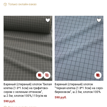
стиркой становятся более мягкими и бархатистыми.
Только онлайн-заказ
Ткань натуральная дает усадку до 7%, перед пошивом
постирайте отрез при температуре дальнейших стирок, не
выше 40C, для исключения усадки ткани в готовом изделии.
Уход:
- стирка до 30-40C;
- противопоказано употребление отбеливателей;
- сушить в расправленном, подвешенном состоянии (не
пересушивать).
Цветопередача может отличаться от оригинального цвета
ткани в зависимости от настроек вашего монитора и в
зависимости от партии тон ткани может отличаться.
Вареный (стираный) хлопок "Белая
Вареный (стираный) хлопок
клетка (1.6*1.6см) на графитово-
"Черная клетка (1.8*1.9см) на серо-
сером с зеленым оттенком",
бирюзовом", ш.2.5м, хлопок-100%
ш.2.5м, хлопок-100%,115гр/м.кв
590 руб.
590 руб.