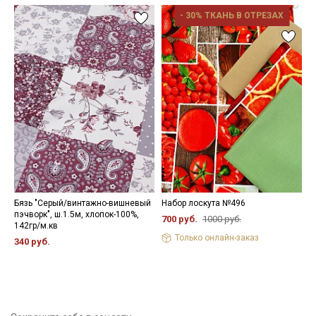
- 30% ТКАНЬ В ОТРЕЗАХ
Бязь "Серый/винтажно-вишневый
Набор лоскута №496
Б
пэчворк", ш.1.5м, хлопок-100%,
б
700 руб.
1000 руб.
142гр/м.кв
ш
Только онлайн-заказ
340 руб.
3