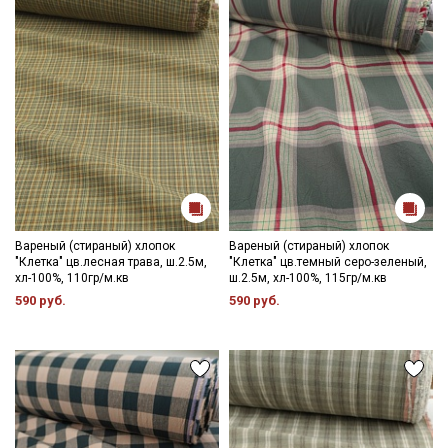
Вареный (стираный) хлопок
Вареный (стираный) хлопок
"Клетка" цв.лесная трава, ш.2.5м,
"Клетка" цв.темный серо-зеленый,
хл-100%, 110гр/м.кв
ш.2.5м, хл-100%, 115гр/м.кв
590 руб.
590 руб.