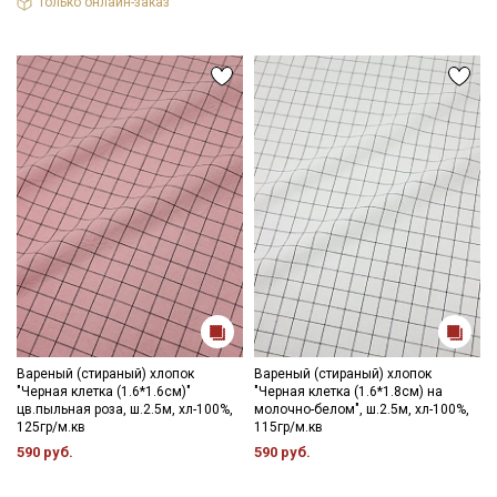
Только онлайн-заказ
Вареный (стираный) хлопок
Вареный (стираный) хлопок
"Черная клетка (1.6*1.6см)"
"Черная клетка (1.6*1.8см) на
цв.пыльная роза, ш.2.5м, хл-100%,
молочно-белом", ш.2.5м, хл-100%,
125гр/м.кв
115гр/м.кв
590 руб.
590 руб.