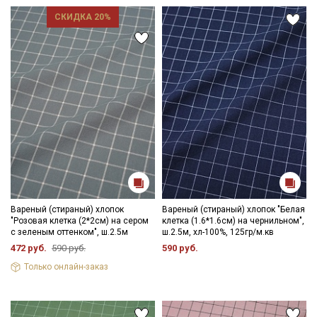
СКИДКА 20%
Вареный (стираный) хлопок
Вареный (стираный) хлопок "Белая
"Розовая клетка (2*2см) на сером
клетка (1.6*1.6см) на чернильном",
с зеленым оттенком", ш.2.5м
ш.2.5м, хл-100%, 125гр/м.кв
472 руб.
590 руб.
590 руб.
Секретная рассылка от Купава
Только онлайн-заказ
Мы публикуем здесь дополнительные
промокоды и скидки до 30% на узкие