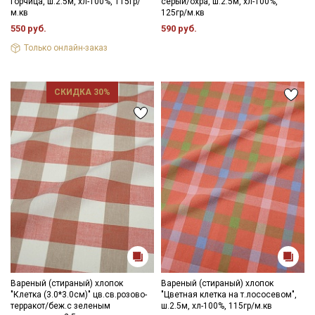
горчица, ш.2.5м, хл-100%, 115гр/
серый/охра, ш.2.5м, хл-100%,
м.кв
125гр/м.кв
550 руб.
590 руб.
Только онлайн-заказ
СКИДКА 30%
Вареный (стираный) хлопок
Вареный (стираный) хлопок
"Клетка (3.0*3.0см)" цв.св.розово-
"Цветная клетка на т.лососевом",
терракот/беж.с зеленым
ш.2.5м, хл-100%, 115гр/м.кв