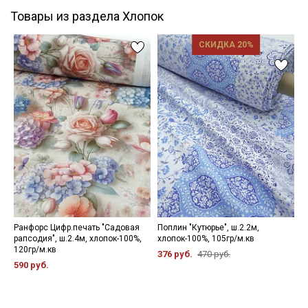
Товары из раздела Хлопок
СКИДКА 20%
Ранфорс Цифр.печать "Садовая
Поплин "Кутюрье", ш.2.2м,
Т
рапсодия", ш.2.4м, хлопок-100%,
хлопок-100%, 105гр/м.кв
ц
120гр/м.кв
ш
376 руб.
470 руб.
590 руб.
5