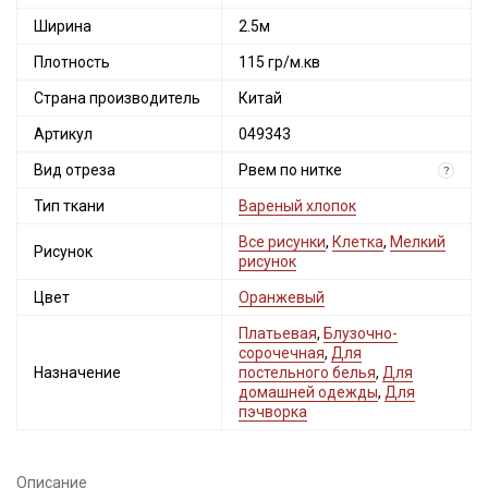
Ширина
2.5м
Плотность
115 гр/м.кв
Страна производитель
Китай
Артикул
049343
Вид отреза
Рвем по нитке
?
Тип ткани
Вареный хлопок
Все рисунки
,
Клетка
,
Мелкий
Рисунок
рисунок
Цвет
Оранжевый
Платьевая
,
Блузочно-
сорочечная
,
Для
Назначение
постельного белья
,
Для
домашней одежды
,
Для
пэчворка
Описание