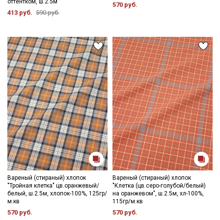
оттентком, ш.2.5м
570 руб.
413 руб.
590 руб.
Вареный (стираный) хлопок
Вареный (стираный) хлопок
"Тройная клетка" цв.оранжевый/
"Клетка (цв.серо-голубой/белый)
белый, ш.2.5м, хлопок-100%, 125гр/
на оранжевом", ш.2.5м, хл-100%,
м.кв
115гр/м.кв
570 руб.
570 руб.