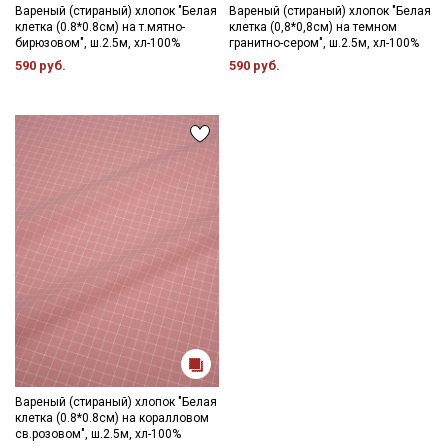
Вареный (стираный) хлопок "Белая
Вареный (стираный) хлопок "Белая
клетка (0.8*0.8см) на т.мятно-
клетка (0,8*0,8см) на темном
бирюзовом", ш.2.5м, хл-100%
гранитно-сером", ш.2.5м, хл-100%
590 руб.
590 руб.
Секретная рассылка от Купава
Мы публикуем здесь дополнительные
промокоды и скидки до 30% на узкие
категории тканей
Электронная почта
Вареный (стираный) хлопок "Белая
клетка (0.8*0.8см) на коралловом
Подписаться
св.розовом", ш.2.5м, хл-100%