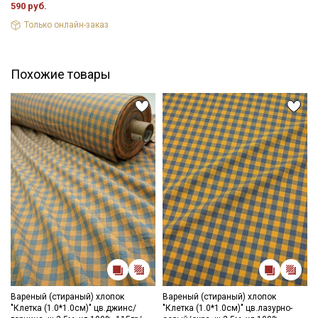
590 руб.
Ознакомлен(а) с
Политикой обработки персональных
Только онлайн-заказ
данных
и даю
Согласие на обработку персональных
данных
Даю
Согласие на получение рекламных и
Похожие товары
информационных рассылок
Вареный (стираный) хлопок
Вареный (стираный) хлопок
"Клетка (1.0*1.0см)" цв.джинс/
"Клетка (1.0*1.0см)" цв.лазурно-