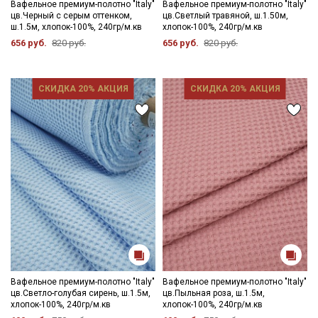
Вафельное премиум-полотно "Italy"
Вафельное премиум-полотно "Italy"
Секретная рассылка от Купава
цв.Черный с серым оттенком,
цв.Светлый травяной, ш.1.50м,
ш.1.5м, хлопок-100%, 240гр/м.кв
хлопок-100%, 240гр/м.кв
Мы публикуем здесь дополнительные
656 руб.
820 руб.
656 руб.
820 руб.
промокоды и скидки до 30% на узкие
категории тканей
СКИДКА 20% АКЦИЯ
СКИДКА 20% АКЦИЯ
Электронная почта
Подписаться
Ознакомлен(а) с
Политикой обработки персональных
данных
и даю
Согласие на обработку персональных
данных
Даю
Согласие на получение рекламных и
информационных рассылок
Вафельное премиум-полотно "Italy"
Вафельное премиум-полотно "Italy"
цв.Светло-голубая сирень, ш.1.5м,
цв.Пыльная роза, ш.1.5м,
хлопок-100%, 240гр/м.кв
хлопок-100%, 240гр/м.кв