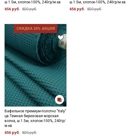
ш.1.5м, хлопок-100%, 240гр/м.кв
ш.1.5м, хлопок-100%, 240гр/м.кв
656 руб.
820 руб.
656 руб.
820 руб.
СКИДКА 20% АКЦИЯ
Вафельное премиум-полотно "Italy"
цв.Темная бирюзовая морская
волна, ш.1.5м, хлопок-100%, 240гр/
м.кв
656 руб.
820 руб.