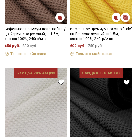
Вафельное премиум-полотно "Italy"
Вафельное премиум-полотно "Italy"
цв.Коричнево-розовый, ш.1.5м,
цв.Репсово-желтый, ш.1.5м,
хлопок-100%, 240гр/м.кв
хлопок-100%, 240гр/м.кв
656 руб.
820 руб.
600 руб.
750 руб.
Только онлайн-заказ
Только онлайн-заказ
СКИДКА 20% АКЦИЯ
СКИДКА 20% АКЦИЯ