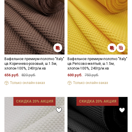
Вафельное премиум-полотно "Italy"
Вафельное премиум-полотно "Italy"
цв.Коричнево-розовый, ш.1.5м,
цв.Репсово-желтый, ш.1.5м,
хлопок-100%, 240гр/м.кв
хлопок-100%, 240гр/м.кв
656 руб.
820 руб.
600 руб.
750 руб.
Только онлайн-заказ
Только онлайн-заказ
СКИДКА 20% АКЦИЯ
СКИДКА 20% АКЦИЯ
Секретная рассылка от Купава
Мы публикуем здесь дополнительные
промокоды и скидки до 30% на узкие