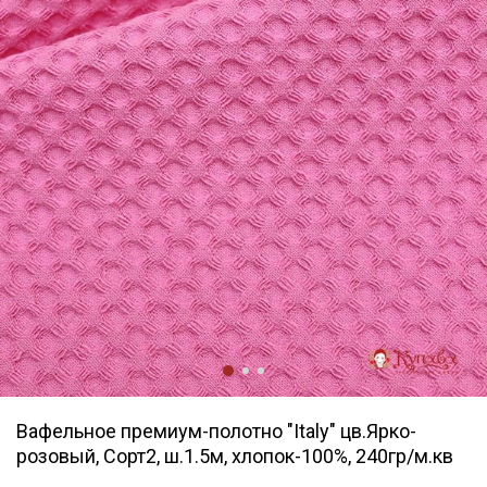
Вафельное премиум-полотно "Italy" цв.Ярко-
розовый, Сорт2, ш.1.5м, хлопок-100%, 240гр/м.кв