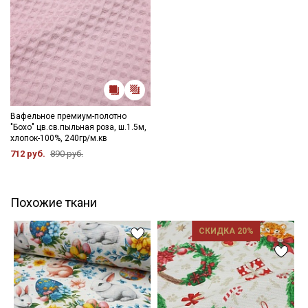
Вафельное премиум-полотно
"Бохо" цв.св.пыльная роза, ш.1.5м,
хлопок-100%, 240гр/м.кв
712 руб.
890 руб.
Похожие ткани
СКИДКА 20%