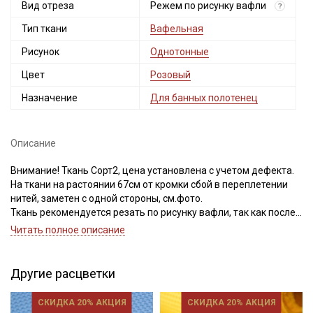
Вид отреза
Режем по рисунку вафли
?
Тип ткани
Вафельная
Рисунок
Однотонные
Цвет
Розовый
Назначение
Для банных полотенец
Описание
Внимание! Ткань Сорт2, цена установлена с учетом дефекта.
На ткани на растоянии 67см от кромки сбой в переплетении
нитей, заметен с одной стороны, см.фото.
Ткань рекомендуется резать по рисунку вафли, так как после
стирки долевая с поперечной встанут на положенное место и
Читать полное описание
край будет ровный. Просим учитывать это при заказе.
Вафельное премиум-полотно "Italy"- это хлопчатобумажная
Другие расцветки
вафельная ткань с фактурной, структурой в виде ячеек с
углублениями и небольшими бортиками, имеет объемный
СКИДКА 20% АКЦИЯ
СКИДКА 20% АКЦИЯ
клеточный рисунок, который напоминает кондитерские вафли.