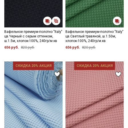
Вафельное премиум-полотно "Italy"
Вафельное премиум-полотно "Italy"
цв.Черный с серым оттенком,
цв.Светлый травяной, ш.1.50м,
ш.1.5м, хлопок-100%, 240гр/м.кв
хлопок-100%, 240гр/м.кв
656 руб.
820 руб.
656 руб.
820 руб.
СКИДКА 20% АКЦИЯ
СКИДКА 20% АКЦИЯ