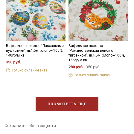
Вафельное полотно "Пасхальные
Вафельное полотно
В
пушистики", ш.1.5м, хлопок-100%,
"Рождественский венок с
"
140гр/м.кв
тигренком", ш.1.5м, хлопок-100%,
ш
165гр/м.кв
350 руб.
7
280 руб.
350 руб.
Только онлайн-заказ
Только онлайн-заказ
ПОСМОТРЕТЬ ЕЩЕ
Сохраните себе в соцсети