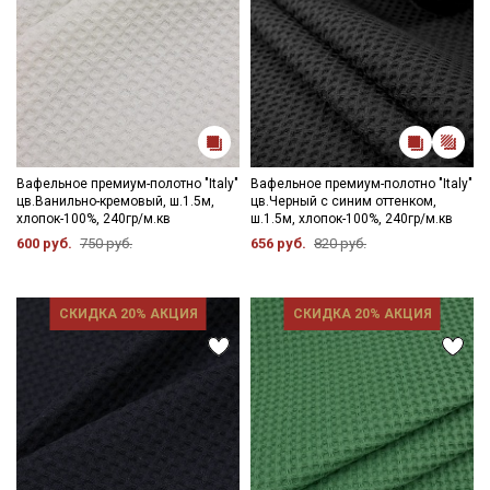
Секретная рассылка от Купава
Мы публикуем здесь дополнительные
Вафельное премиум-полотно "Italy"
Вафельное премиум-полотно "Italy"
промокоды и скидки до 30% на узкие
цв.Ванильно-кремовый, ш.1.5м,
цв.Черный с синим оттенком,
категории тканей
хлопок-100%, 240гр/м.кв
ш.1.5м, хлопок-100%, 240гр/м.кв
600 руб.
750 руб.
656 руб.
820 руб.
Электронная почта
СКИДКА 20% АКЦИЯ
СКИДКА 20% АКЦИЯ
Подписаться
Ознакомлен(а) с
Политикой обработки персональных
данных
и даю
Согласие на обработку персональных
данных