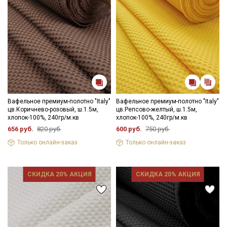
Вафельное премиум-полотно "Italy"
Вафельное премиум-полотно "Italy"
цв.Коричнево-розовый, ш.1.5м,
цв.Репсово-желтый, ш.1.5м,
хлопок-100%, 240гр/м.кв
хлопок-100%, 240гр/м.кв
656 руб.
820 руб.
600 руб.
750 руб.
Только онлайн-заказ
Только онлайн-заказ
СКИДКА 20% АКЦИЯ
СКИДКА 20% АКЦИЯ