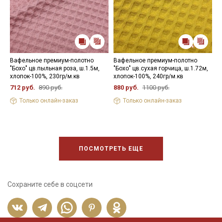
Вафельное премиум-полотно
Вафельное премиум-полотно
В
"Бохо" цв.пыльная роза, ш.1.5м,
"Бохо" цв.сухая горчица, ш.1.72м,
"
хлопок-100%, 230гр/м.кв
хлопок-100%, 240гр/м.кв
х
712 руб.
890 руб.
880 руб.
1100 руб.
7
Только онлайн-заказ
Только онлайн-заказ
ПОСМОТРЕТЬ ЕЩЕ
Сохраните себе в соцсети