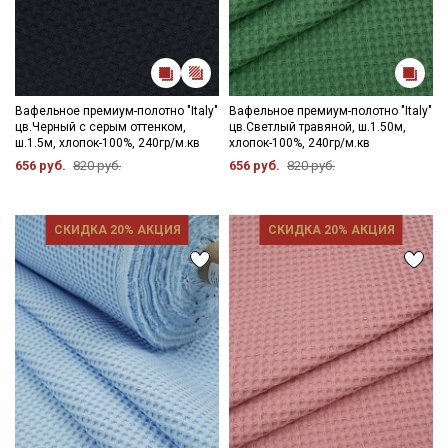
Даю
Согласие на получение рекламных и
информационных рассылок
Вафельное премиум-полотно "Italy"
Вафельное премиум-полотно "Italy"
цв.Черный с серым оттенком,
цв.Светлый травяной, ш.1.50м,
ш.1.5м, хлопок-100%, 240гр/м.кв
хлопок-100%, 240гр/м.кв
656 руб.
820 руб.
656 руб.
820 руб.
СКИДКА 20% АКЦИЯ
СКИДКА 20% АКЦИЯ