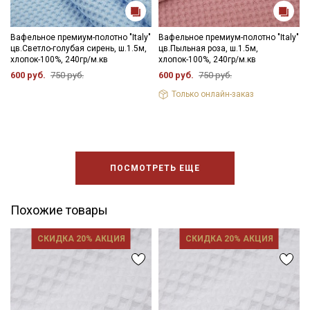
Вафельное премиум-полотно "Italy"
Вафельное премиум-полотно "Italy"
цв.Светло-голубая сирень, ш.1.5м,
цв.Пыльная роза, ш.1.5м,
хлопок-100%, 240гр/м.кв
хлопок-100%, 240гр/м.кв
600 руб.
750 руб.
600 руб.
750 руб.
Только онлайн-заказ
ПОСМОТРЕТЬ ЕЩЕ
Похожие товары
СКИДКА 20% АКЦИЯ
СКИДКА 20% АКЦИЯ