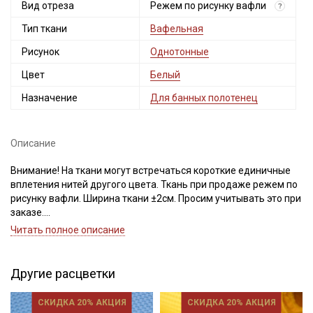
Вид отреза
Режем по рисунку вафли
?
Тип ткани
Вафельная
Рисунок
Однотонные
Цвет
Белый
Назначение
Для банных полотенец
Описание
Внимание! На ткани могут встречаться короткие единичные
вплетения нитей другого цвета. Ткань при продаже режем по
рисунку вафли. Ширина ткани ±2см. Просим учитывать это при
заказе.
Читать полное описание
Вафельное премиум-полотно "Italy" - это хлопчатобумажная
вафельная ткань с фактурной структурой в виде ячеек с
углублениями и небольшими бортиками, имеет объемный
Другие расцветки
клеточный рисунок, который напоминает кондитерские вафли.
Этот вид структуры фактически увеличивает поверхность,
СКИДКА 20% АКЦИЯ
СКИДКА 20% АКЦИЯ
что помогает впитывать большее количество влаги и