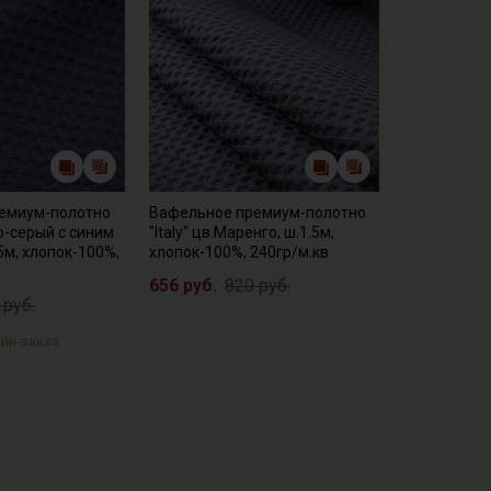
емиум-полотно
Вафельное премиум-полотно
но-серый с синим
"Italy" цв.Маренго, ш.1.5м,
5м, хлопок-100%,
хлопок-100%, 240гр/м.кв
656 руб.
820 руб.
 руб.
йн-заказ