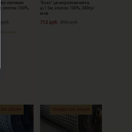
ево-лиловая
"Бохо" цв.морозная мята,
м, хлопок-100%,
ш.1.5м, хлопок-100%, 240гр/
м.кв
 руб.
712 руб.
890 руб.
йн-заказ
 20% АКЦИЯ
СКИДКА 20% АКЦИЯ