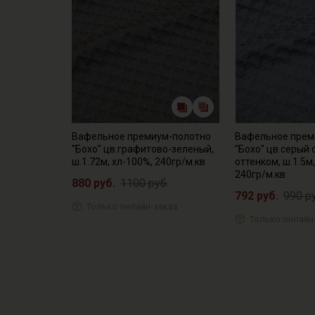
Вафельное премиум-полотно
Вафельное прем
"Бохо" цв.графитово-зеленый,
"Бохо" цв.серый
ш.1.72м, хл-100%, 240гр/м.кв
оттенком, ш.1.5м
240гр/м.кв
880 руб.
1100 руб.
792 руб.
990 р
Только онлайн-заказ
Только онлайн