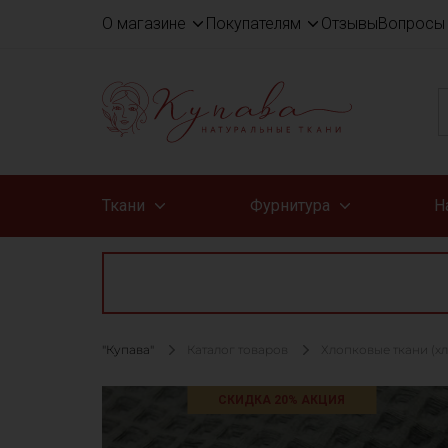
О магазине
Покупателям
Отзывы
Вопросы 
Ткани
Фурнитура
Н
"Купава"
Каталог товаров
Хлопковые ткани (х
СКИДКА 20% АКЦИЯ