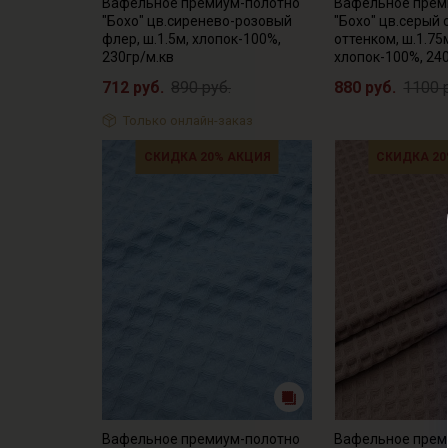
Вафельное премиум-полотно
Вафельное прем
"Бохо" цв.сиренево-розовый
"Бохо" цв.серый
флер, ш.1.5м, хлопок-100%,
оттенком, ш.1.75
230гр/м.кв
хлопок-100%, 24
712 руб.
890 руб.
880 руб.
1100 
Только онлайн-заказ
СКИДКА 20% АКЦИЯ
СКИДКА 20
Вафельное премиум-полотно
Вафельное прем