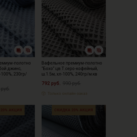
емиум-полотно
Вафельное премиум-полотно
убой джинс,
"Бохо" цв.Т.серо-кофейный,
-100%, 230гр/
ш.1.5м, хл-100%, 240гр/м.кв
792 руб.
990 руб.
 руб.
Только онлайн-заказ
 20% АКЦИЯ
СКИДКА 20% АКЦИЯ