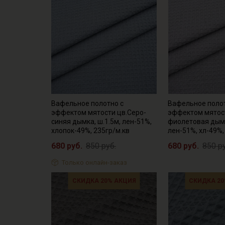
Вафельное полотно с
Вафельное поло
эффектом мятости цв.Серо-
эффектом мятост
синяя дымка, ш.1.5м, лен-51%,
фиолетовая дымк
хлопок-49%, 235гр/м.кв
лен-51%, хл-49%,
680 руб.
850 руб.
680 руб.
850 р
Только онлайн-заказ
СКИДКА 20% АКЦИЯ
СКИДКА 20