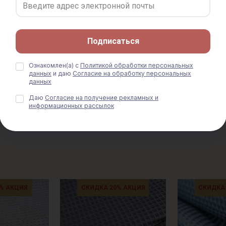
ный с розовым
"Бохо" цв.бежево-лиловая
"Бохо" цв.беж
, хлопок-100%,
дымка, ш.1.5м, хлопок-100%,
дымка, ш.1.42
230гр/м.кв
240гр/м.кв
уб.
712 руб.
890 руб.
712 руб.
890
Подписаться
-заказ
Только онла
Ознакомлен(а) с
Политикой обработки персональных
данных
и даю
Согласие на обработку персональных
данных
ПОСМОТРЕТЬ ЕЩЕ
Даю
Согласие на получение рекламных и
информационных рассылок
% АКЦИЯ
СКИДКА 20% АКЦИЯ
СКИДКА