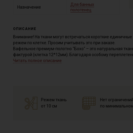
Для банных
Назначение
полотенец
ОПИСАНИЕ
Внимание! На ткани могут встречаться короткие единичные 
режем по клетке. Просим учитывать это при заказе.
Вафельное премиум-полотно "Бохо" – это натуральная ткан
фактурой (клетка 12*12мм). Благодаря особому переплетени
вид плетения придает ткани особую мягкость. После стирки
Читать полное описание
объемной и рельефной, глажка с отпариванием смягчает р
Тактильно ткань приятная, мягкая, отлично впитывает влаг
банных полотенец и халатов, домашней одежды, пледов и п
для пошива детских изделий с первых дней жизни малыша, 
муслином с эффектом жатости.
Ткань натуральная дает усадку до 10 % перед пошивом пос
Режем ткань
Нет ограничени
не выше 40C, для исключения усадки ткани в готовом издел
от 10 см
по минимальном
Уход:
- стирка до 40C в деликатном режиме, отжим на низких обор
- противопоказано употребление отбеливателей;
- сушить в расправленном, подвешенном состоянии;
- не рекомендуется гладить очень горячим утюгом.