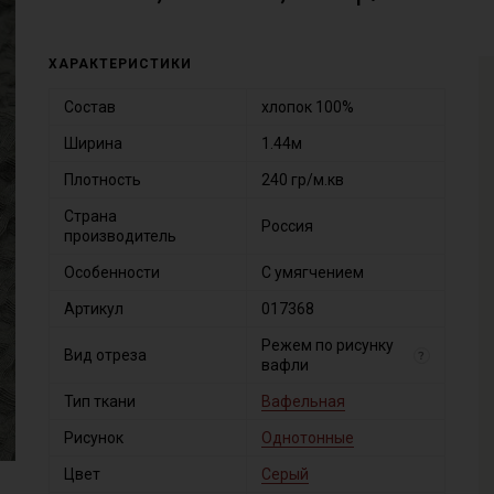
ХАРАКТЕРИСТИКИ
Состав
хлопок 100%
Ширина
1.44м
Плотность
240 гр/м.кв
Страна
Россия
производитель
Особенности
С умягчением
Артикул
017368
Режем по рисунку
Вид отреза
?
вафли
Тип ткани
Вафельная
Рисунок
Однотонные
Цвет
Серый