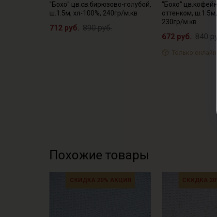
"Бохо" цв.св.бирюзово-голубой,
"Бохо" цв.кофей
ш.1.5м, хл-100%, 240гр/м.кв
оттенком, ш.1.5м
230гр/м.кв
712 руб.
890 руб.
672 руб.
840 р
Только онлайн
Похожие товары
СКИДКА 20% АКЦИЯ
СКИДКА 20