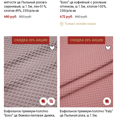
мятости цв.Пыльный розово-
"Бохо" цв.кофейный с розовым
сиреневый, ш.1.5м, лен-51%,
оттенком, ш.1.5м, хлопок-100%,
хлопок-49%, 235гр/м.кв
230гр/м.кв
680 руб.
850 руб.
672 руб.
840 руб.
Только онлайн-заказ
СКИДКА 20% АКЦИЯ
СКИДКА 20% АКЦИЯ
Вафельное премиум-полотно
Вафельное премиум-полотно "Italy"
"Бохо" цв.бежево-лиловая дымка,
цв.Пыльная роза, ш.1.5м,