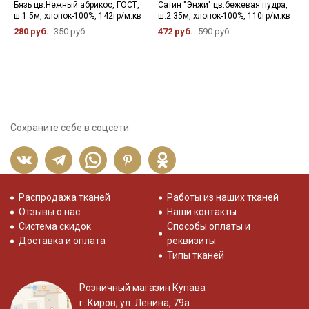
Бязь цв.Нежный абрикос, ГОСТ,
Сатин "Энжи" цв.бежевая пудра,
Р
ш.1.5м, хлопок-100%, 142гр/м.кв
ш.2.35м, хлопок-100%, 110гр/м.кв
ш
280 руб.
350 руб.
472 руб.
590 руб.
3
Сохраните себе в соцсети
Распродажа тканей
Работы из наших тканей
Отзывы о нас
Наши контакты
Система скидок
Способы оплаты и
Доставка и оплата
реквизиты
Типы тканей
Розничный магазин Купава
г. Киров, ул. Ленина, 79а