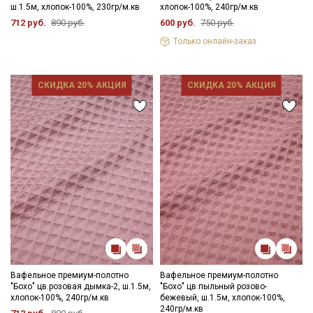
ш.1.5м, хлопок-100%, 230гр/м.кв
хлопок-100%, 240гр/м.кв
712 руб.
890 руб.
600 руб.
750 руб.
Только онлайн-заказ
СКИДКА 20% АКЦИЯ
СКИДКА 20% АКЦИЯ
Вафельное премиум-полотно
Вафельное премиум-полотно
"Бохо" цв.розовая дымка-2, ш.1.5м,
"Бохо" цв.пыльный розово-
хлопок-100%, 240гр/м.кв
бежевый, ш.1.5м, хлопок-100%,
240гр/м.кв