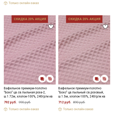
Только онлайн-заказ
СКИДКА 20% АКЦИЯ
СКИДКА 20% АКЦИЯ
Вафельное премиум-полотно
Вафельное премиум-полотно
"Бохо" цв.св.пыльная роза-2,
"Бохо" цв.пыльный св.розовый,
ш.1.72м, хлопок-100%, 240гр/м.кв
ш.1.5м, хлопок-100%, 240гр/м.кв
792 руб.
990 руб.
712 руб.
890 руб.
Только онлайн-заказ
Только онлайн-заказ