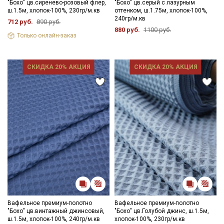
"Бохо" цв.сиренево-розовый флер,
"Бохо" цв.серый с лазурным
ш.1.5м, хлопок-100%, 230гр/м.кв
оттенком, ш.1.75м, хлопок-100%,
Цветопередача может отличаться от оригинального цвета
240гр/м.кв
712 руб.
890 руб.
ткани в зависимости от настроек вашего монитора и в
880 руб.
1100 руб.
зависимости от партии тон ткани может отличаться.
Только онлайн-заказ
СКИДКА 20% АКЦИЯ
СКИДКА 20% АКЦИЯ
Вафельное премиум-полотно
Вафельное премиум-полотно
"Бохо" цв.винтажный джинсовый,
"Бохо" цв.Голубой джинс, ш.1.5м,
ш.1.5м, хлопок-100%, 240гр/м.кв
хлопок-100%, 230гр/м.кв