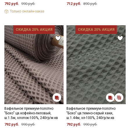
792 руб.
990 руб.
712 руб.
890 руб.
Только онлайн-заказ
СКИДКА 20% АКЦИЯ
СКИДКА 20% АКЦИЯ
Вафельное премиум-полотно
Вафельное премиум-полотно
"Бохо" цв.кофейно-лиловый,
"Бохо" цв.темно-серый хаки,
ш.1.5м, хлопок-100%, 240гр/м.кв
ш.1.44м, хл-100%, 240гр/м.кв
792 руб.
990 руб.
792 руб.
990 руб.