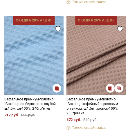
Только онлайн-заказ
СКИДКА 20% АКЦИЯ
СКИДКА 20% АКЦИЯ
Вафельное премиум-полотно
Вафельное премиум-полотно
"Бохо" цв.св.бирюзово-голубой,
"Бохо" цв.кофейный с розовым
ш.1.5м, хл-100%, 240гр/м.кв
оттенком, ш.1.5м, хлопок-100%,
230гр/м.кв
712 руб.
890 руб.
672 руб.
840 руб.
Только онлайн-заказ