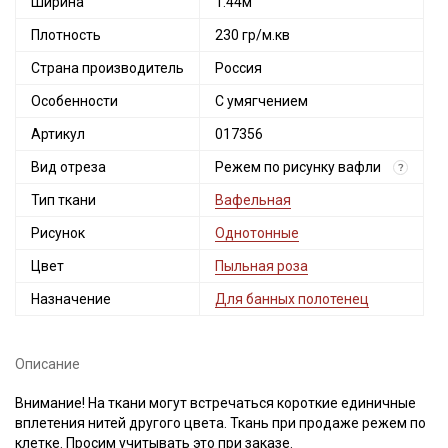
Ширина
1.44м
Плотность
230 гр/м.кв
Страна производитель
Россия
Особенности
С умягчением
Артикул
017356
Вид отреза
Режем по рисунку вафли
?
Тип ткани
Вафельная
Рисунок
Однотонные
Цвет
Пыльная роза
Назначение
Для банных полотенец
Описание
Внимание! На ткани могут встречаться короткие единичные
вплетения нитей другого цвета. Ткань при продаже режем по
клетке. Просим учитывать это при заказе.