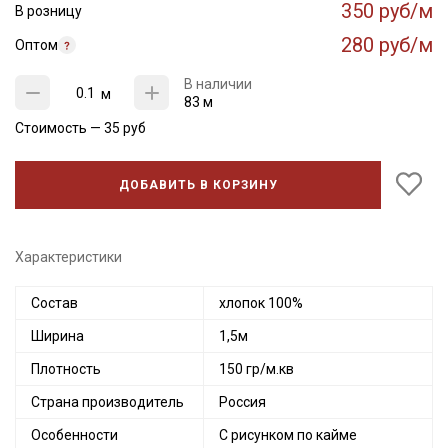
350 руб/м
В розницу
280 руб/м
Оптом
В наличии
м
83 м
Секретная рассылка от Купава
Стоимость —
35
руб
Мы публикуем здесь дополнительные
ДОБАВИТЬ В КОРЗИНУ
промокоды и скидки до 30% на узкие
категории тканей
Характеристики
Электронная почта
Состав
хлопок 100%
Ширина
1,5м
Подписаться
Плотность
150 гр/м.кв
Страна производитель
Россия
Ознакомлен(а) с
Политикой обработки персональных
данных
и даю
Согласие на обработку персональных
Особенности
С рисунком по кайме