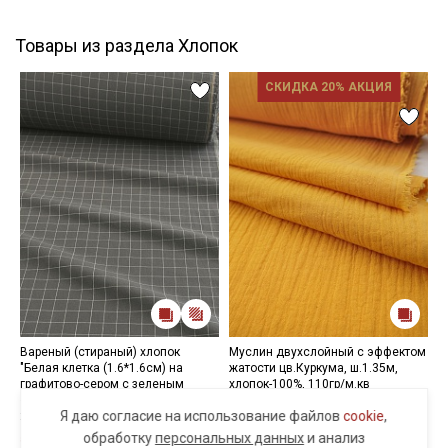
небольшими бортиками, имеет объемный клеточный рисунок,
который напоминает кондитерские вафли.
Товары из раздела Хлопок
Этот вид структуры фактически увеличивает поверхность,
что помогает впитывать большее количество влаги и
СКИДКА 20% АКЦИЯ
обеспечивает легкий массаж тела.
Ткань экологична, гипоаллергенная, воздухопроницаемая,
гигроскопичная, не накапливает статического электричества;
имеет низкую сминаемость; на ощупь средней мягкости,
после стирки жесткая; полотно прочное и износостойкое.
Применение ткани: домашний текстиль (полотенца и т.д.)
Ткань натуральная, дает усадку до 10%, перед пошивом
постирайте отрез при температуре дальнейших стирок (не
выше 40°C) для исключения усадки ткани в готовом изделии.
Уход:
- стирка до 40C в деликатном режиме, отжим на низких
оборотах;
- противопоказано употребление отбеливателей;
Вареный (стираный) хлопок
Муслин двухслойный с эффектом
П
- сушить в расправленном, подвешенном состоянии;
"Белая клетка (1.6*1.6см) на
жатости цв.Куркума, ш.1.35м,
к
- не рекомендуется гладить очень горячим утюгом.
графитово-сером с зеленым
хлопок-100%, 110гр/м.кв
ш
оттенком", ш.2.5м,
312 руб.
390 руб.
7
Я даю согласие на использование файлов
cookie
,
Цветопередача может отличаться от оригинального цвета
хлопок-100%,115гр/м.кв
Только онлайн-заказ
ткани в зависимости от настроек вашего монитора.
обработку
персональных данных
и анализ
590 руб.