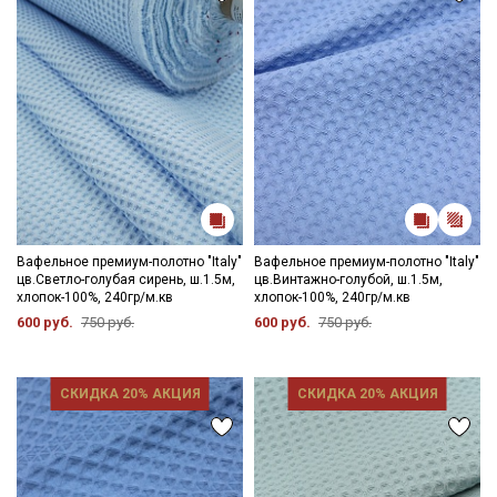
Электронная почта
Подписаться
Ознакомлен(а) с
Политикой обработки персональных
данных
и даю
Согласие на обработку персональных
данных
Вафельное премиум-полотно "Italy"
Вафельное премиум-полотно "Italy"
цв.Светло-голубая сирень, ш.1.5м,
цв.Винтажно-голубой, ш.1.5м,
Даю
Согласие на получение рекламных и
хлопок-100%, 240гр/м.кв
хлопок-100%, 240гр/м.кв
информационных рассылок
600 руб.
750 руб.
600 руб.
750 руб.
СКИДКА 20% АКЦИЯ
СКИДКА 20% АКЦИЯ