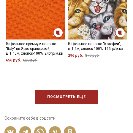
Вафельное премиум-полотно
Вафельное полотно "Котофеи",
В
"Italy" цв.Ярко-оранжевый,
ш.1.5м, хлопок-100%, 165гр/м.кв
"
ш.1.45м, хлопок-100%, 240гр/м.кв
х
296 руб.
370 руб.
656 руб.
820 руб.
6
ПОСМОТРЕТЬ ЕЩЕ
Сохраните себе в соцсети