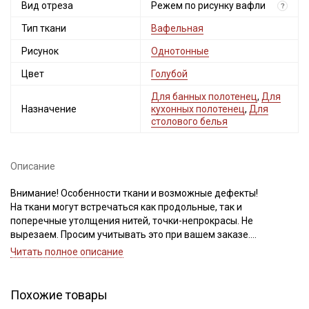
Вид отреза
Режем по рисунку вафли
?
Тип ткани
Вафельная
Рисунок
Однотонные
Цвет
Голубой
Для банных полотенец
,
Для
Назначение
кухонных полотенец
,
Для
столового белья
Описание
Внимание! Особенности ткани и возможные дефекты!
На ткани могут встречаться как продольные, так и
поперечные утолщения нитей, точки-непрокрасы. Не
вырезаем. Просим учитывать это при вашем заказе.
Ткань экологична, гипоаллергенная, воздухопроницаемая,
Читать полное описание
гигроскопичная, не накапливает статического электричества;
это хлопчатобумажное полотно, имеющее объемный
клеточный рисунок, который напоминает внешний вид
Похожие товары
кондитерских вафель, низкая сминаемость; на ощупь мягкая;