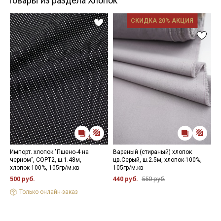
Товары из раздела Хлопок
СКИДКА 20% АКЦИЯ
Импорт. хлопок "Пшено-4 на
Вареный (стираный) хлопок
Р
черном", СОРТ2, ш.1.48м,
цв.Серый, ш.2.5м, хлопок-100%,
ш
хлопок-100%, 105гр/м.кв
105гр/м.кв
р
500 руб.
440 руб.
550 руб.
3
Только онлайн-заказ