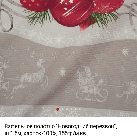
Вафельное полотно "Новогодний перезвон",
ш.1.5м, хлопок-100%, 155гр/м.кв