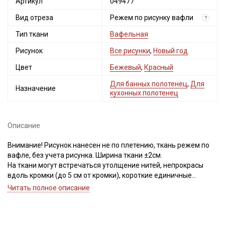
Артикул
049477
Вид отреза
Режем по рисунку вафли
?
Тип ткани
Вафельная
Рисунок
Все рисунки
,
Новый год
Цвет
Бежевый
,
Красный
Для банных полотенец
,
Для
Назначение
кухонных полотенец
Описание
Внимание! Рисунок нанесен не по плетению, ткань режем по
вафле, без учета рисунка. Ширина ткани ±2см.
На ткани могут встречаться утолщение нитей, непрокрасы
вдоль кромки (до 5 см от кромки), короткие единичные
вплетения нитей другого цвета. Для данного вида ткани это
Читать полное описание
Секретная рассылка от Купава
браком и дефектом не считается.
Мы публикуем здесь дополнительные
Вафельное полотно - это хлопчатобумажная вафельная