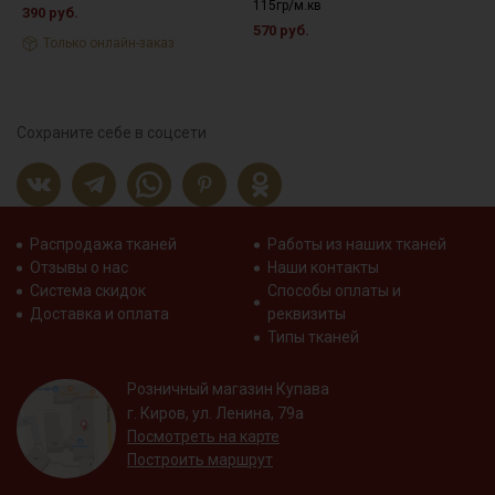
115гр/м.кв
1
390 руб.
570 руб.
3
Только онлайн-заказ
Сохраните себе в соцсети
Распродажа тканей
Работы из наших тканей
Отзывы о нас
Наши контакты
Система скидок
Способы оплаты и
Доставка и оплата
реквизиты
Типы тканей
Розничный магазин Купава
г. Киров, ул. Ленина, 79а
Посмотреть на карте
Построить маршрут