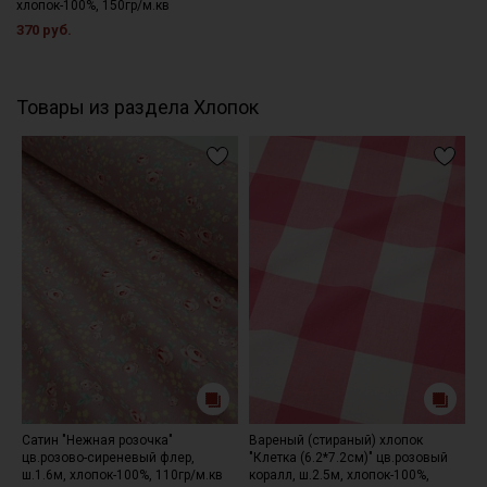
хлопок-100%, 150гр/м.кв
- не рекомендуется гладить очень горячим утюгом.
370 руб.
Цветопередача может отличаться от оригинального цвета
ткани в зависимости от настроек вашего монитора.
Товары из раздела Хлопок
Сатин "Нежная розочка"
Вареный (стираный) хлопок
М
цв.розово-сиреневый флер,
"Клетка (6.2*7.2см)" цв.розовый
ж
ш.1.6м, хлопок-100%, 110гр/м.кв
коралл, ш.2.5м, хлопок-100%,
о