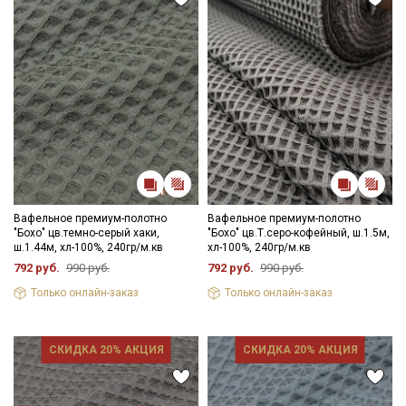
Подписаться
Ознакомлен(а) с
Политикой обработки персональных
данных
и даю
Согласие на обработку персональных
данных
Даю
Согласие на получение рекламных и
информационных рассылок
Вафельное премиум-полотно
Вафельное премиум-полотно
"Бохо" цв.темно-серый хаки,
"Бохо" цв.Т.серо-кофейный, ш.1.5м,
ш.1.44м, хл-100%, 240гр/м.кв
хл-100%, 240гр/м.кв
792 руб.
990 руб.
792 руб.
990 руб.
Только онлайн-заказ
Только онлайн-заказ
СКИДКА 20% АКЦИЯ
СКИДКА 20% АКЦИЯ