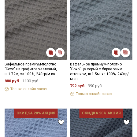
Вафельное премиум-полотно
Вафельное премиум-полотно
"Бохо" цв.графитово-зеленый,
"Бохо" цв.серый с бирюзовым
ш.1.72м, хл-100%, 240гр/м.кв
оттенком, ш.1.5м, хл-100%, 240гр/
м.кв
880 руб.
1100 руб.
792 руб.
990 руб.
Только онлайн-заказ
Только онлайн-заказ
СКИДКА 20% АКЦИЯ
СКИДКА 20% АКЦИЯ