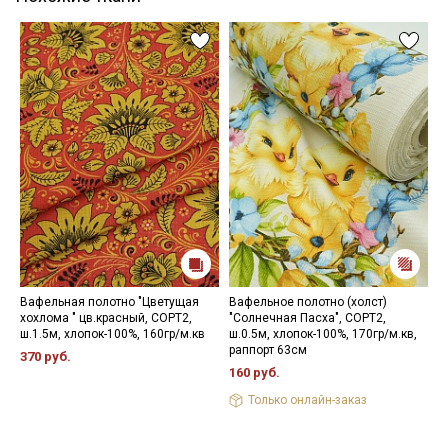
Вафельная полотно "Цветущая
Вафельное полотно (холст)
В
хохлома " цв.красный, СОРТ2,
"Солнечная Пасха", СОРТ2,
"
ш.1.5м, хлопок-100%, 160гр/м.кв
ш.0.5м, хлопок-100%, 170гр/м.кв,
х
раппорт 63см
370 руб.
7
160 руб.
Только онлайн-заказ