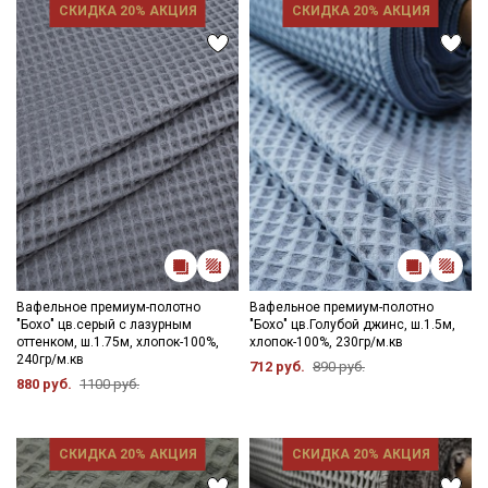
СКИДКА 20% АКЦИЯ
СКИДКА 20% АКЦИЯ
Секретная рассылка от Купава
Мы публикуем здесь дополнительные
промокоды и скидки до 30% на узкие
Вафельное премиум-полотно
Вафельное премиум-полотно
категории тканей
"Бохо" цв.серый с лазурным
"Бохо" цв.Голубой джинс, ш.1.5м,
оттенком, ш.1.75м, хлопок-100%,
хлопок-100%, 230гр/м.кв
240гр/м.кв
712 руб.
890 руб.
Электронная почта
880 руб.
1100 руб.
СКИДКА 20% АКЦИЯ
СКИДКА 20% АКЦИЯ