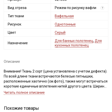
Вид отреза
Режем по рисунку вафли
?
Тип ткани
Вафельная
Рисунок
Однотонные
Цвет
Серый
Для банных полотенец
,
Для
Назначение
кухонных полотенец
Описание
Внимание! Ткань 2 сорт (цена установлена с учетом дефекта).
По всей длине ткани встречаются белесые пятнышки,
расположенные хаотично (см.фото), также могут встречаться
короткие единичные вплетения нитей другого цвета. Ширина
ткани ±2см. Для данного вида ткани это браком и дефектом
Читать полное описание
не считается. Не вырезаем.
Ткань рекомендуется резать по рисунку вафли, так как после
стирки долевая с поперечной встанут на положенное место и
Похожие товары
край будет ровный.