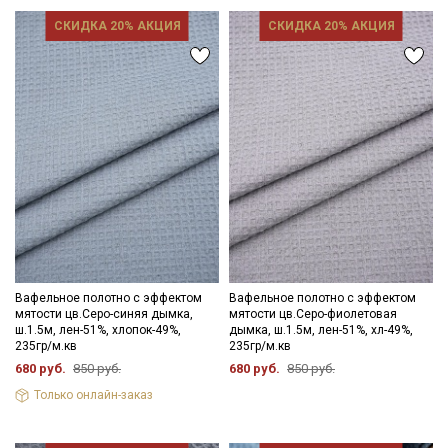
Просим учитывать это при заказе.
СКИДКА 20% АКЦИЯ
СКИДКА 20% АКЦИЯ
Ткань экологична, гипоаллергенная, воздухопроницаемая,
гигроскопичная, не накапливает статического электричества;
это хлопчатобумажное полотно, имеющее объемный
клеточный рисунок, который напоминает внешний вид
кондитерских вафель, низкая сминаемость; на ощупь мягкая;
полотно прочное и износостойкое; усадка до 5%.
Применение ткани: домашний текстиль. (полотенца и т.д.)
Рекомендации по уходу: максимальная температура стирки
до 40С; хорошо стирается ; противопоказано употребление
отбеливателей; гладить его легко, отпаривать не нужно;
сушить в подвешенном состоянии.
Цветопередача может отличаться от оригинального цвета
ткани в зависимости от настроек вашего монитора.
Вафельное полотно с эффектом
Вафельное полотно с эффектом
мятости цв.Серо-синяя дымка,
мятости цв.Серо-фиолетовая
ш.1.5м, лен-51%, хлопок-49%,
дымка, ш.1.5м, лен-51%, хл-49%,
235гр/м.кв
235гр/м.кв
680 руб.
850 руб.
680 руб.
850 руб.
Только онлайн-заказ