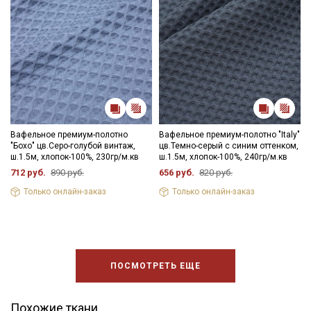
Вафельное премиум-полотно
Вафельное премиум-полотно "Italy"
"Бохо" цв.Серо-голубой винтаж,
цв.Темно-серый с синим оттенком,
ш.1.5м, хлопок-100%, 230гр/м.кв
ш.1.5м, хлопок-100%, 240гр/м.кв
712 руб.
890 руб.
656 руб.
820 руб.
Только онлайн-заказ
Только онлайн-заказ
ПОСМОТРЕТЬ ЕЩЕ
Похожие ткани