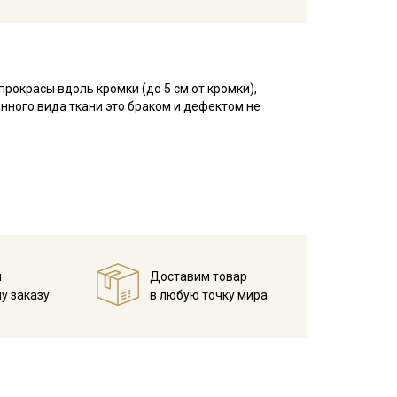
рокрасы вдоль кромки (до 5 см от кромки),
нного вида ткани это браком и дефектом не
ь с фактурной структурой в виде ячеек с
еточный рисунок, который напоминает
что помогает впитывать большее количество влаги
игроскопичная, не накапливает статического
й мягкости, после стирки жесткая; полотно
й
Доставим товар
у заказу
в любую точку мира
стирайте отрез при температуре дальнейших стирок
лии.
отах;