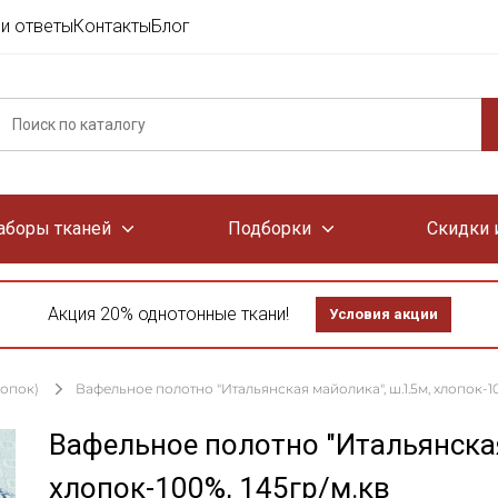
и ответы
Контакты
Блог
аборы тканей
Подборки
Скидки 
Акция 20% однотонные ткани!
Условия акции
лопок)
Вафельное полотно "Итальянская майолика", ш.1.5м, хлопок-10
Вафельное полотно "Итальянская
хлопок-100%, 145гр/м.кв