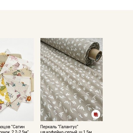
кани в зависимости от настроек вашего монитора,
азцов "Сатин
Перкаль "Галантус"
унок, 2,2-2,5м"
цв.кофейно-серый, ш.1.5м,