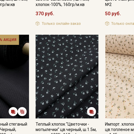
0гр/м.кв
хлопок-100%, 160гр/м.кв
№2
370 руб.
50 руб.
Только онлайн-заказ
Только онла
% АКЦИЯ
йный стеганый
Теплый хлопок "Цветочки -
Импорт. хлопо
.Черный,
мотылечки" цв.черный, ш.1.5м,
цв.топленое м