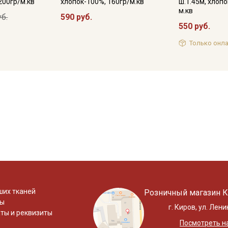
 200гр/м.кв
хлопок-100%, 160гр/м.кв
ш.1.45м, хлопо
м.кв
уб.
590 руб.
550 руб.
Только онла
ших тканей
Розничный магазин К
ты
г. Киров, ул. Лени
ты и реквизиты
Посмотреть на