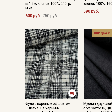
ш.1.5м, хлопок-100%, 240гр/
хлопок-100%, 16
м.кв
590 руб.
600 руб.
750 руб.
СКИДКА 20
Фуле с вареным эффектом
Муслин двухсло
"Клетка" цв.черный/
с эф.жатости, цв