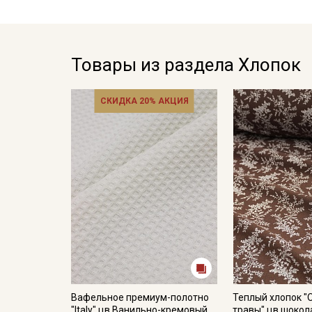
Товары из раздела Хлопок
СКИДКА 20% АКЦИЯ
Вафельное премиум-полотно
Теплый хлопок "
"Italy" цв.Ванильно-кремовый,
травы" цв.шокол