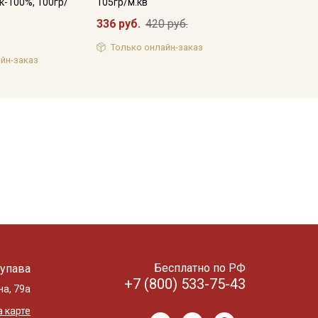
к-100%, 100гр/
105гр/м.кв
336 руб.
420 руб.
Только онлайн-заказ
йн-заказ
Бесплатно по РФ
упава
+7 (800) 533-75-43
на, 79а
 карте