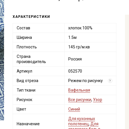
ХАРАКТЕРИСТИКИ
Состав
хлопок 100%
Ширина
1.5м
Плотность
145 гр/м.кв
Страна
Россия
производитель
Артикул
052570
Вид отреза
Режем по рисунку
?
Тип ткани
Вафельная
Рисунок
Все рисунки
,
Узор
Цвет
Синий
Для кухонных
Назначение
полотенец
,
Для