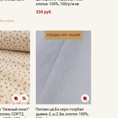
хлопок-100%, 100гр/м.кв
330 руб.
йн-заказ
СКИДКА 20% АКЦИЯ
к "Нежный сонет"
Поплин цв.Бл.серо-голубая
олоко, СОРТ2,
дымка-2, ш.2.2м, хлопок-100%,