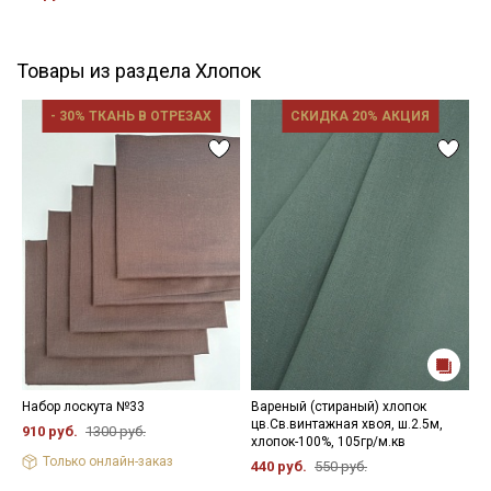
ткани в зависимости от настроек вашего монитора.
Товары из раздела Хлопок
- 30% ТКАНЬ В ОТРЕЗАХ
СКИДКА 20% АКЦИЯ
Набор лоскута №33
Вареный (стираный) хлопок
И
цв.Св.винтажная хвоя, ш.2.5м,
ш
910 руб.
1300 руб.
хлопок-100%, 105гр/м.кв
9
Только онлайн-заказ
440 руб.
550 руб.