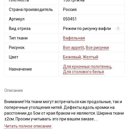
Плотность
150 гр/м.кв
Страна производитель
Россия
Артикул
050451
Вид отреза
Режем по рисунку вафли
?
Тип ткани
Вафельная
Рисунок
Bon appetit
,
Все рисунки
Секретная рассылка от Купава
Цвет
Бежевый
,
Желтый
Для кухонных полотенец
,
Мы публикуем здесь дополнительные
Назначение
Для столового белья
промокоды и скидки до 30% на узкие
категории тканей
Описание
Электронная почта
Внимание! На ткани могут встречаться как продольные, так и
поперечные утолщения нитей. Дефекты вдоль кромки на
расстоянии до 5см от края браком не являются. Ширина ткани
±2см. Просим учитывать это при вашем заказе.
Подписаться
Читать полное описание