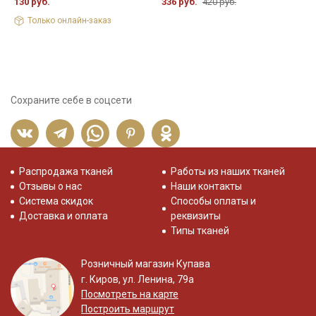
130 руб.
336 руб.
420 руб.
4
Только онлайн-заказ
Сохраните себе в соцсети
Распродажа тканей
Работы из наших тканей
Отзывы о нас
Наши контакты
Система скидок
Способы оплаты и
Доставка и оплата
реквизиты
Типы тканей
Розничный магазин Купава
г. Киров, ул. Ленина, 79а
Посмотреть на карте
Построить маршрут