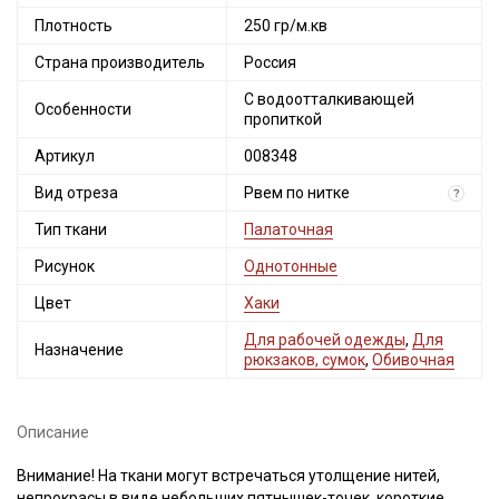
Плотность
250 гр/м.кв
Страна производитель
Россия
С водоотталкивающей
Особенности
пропиткой
Артикул
008348
Вид отреза
Рвем по нитке
?
Тип ткани
Палаточная
Рисунок
Однотонные
Цвет
Хаки
Для рабочей одежды
,
Для
Назначение
рюкзаков, сумок
,
Обивочная
Описание
Внимание! На ткани могут встречаться утолщение нитей,
непрокрасы в виде небольших пятнышек-точек, короткие