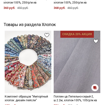
хлопок-100%, 250гр/м.кв
хлопок-100%, 250гр/м.кв
360 руб.
450 руб.
368 руб.
460 руб.
Товары из раздела Хлопок
СКИДКА 20% АКЦИЯ
Комплект образцов "Импортный
Поплин цв.Пепельно-серый-2,
В
хлопок: дизайн пейсли"
ш.2.2м, хлопок-100%, 105гр/м.кв
"
х