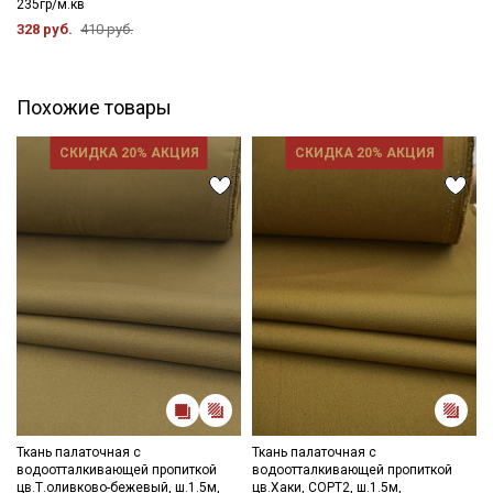
235гр/м.кв
328 руб.
410 руб.
Похожие товары
СКИДКА 20% АКЦИЯ
СКИДКА 20% АКЦИЯ
Ткань палаточная с
Ткань палаточная с
водоотталкивающей пропиткой
водоотталкивающей пропиткой
цв.Т.оливково-бежевый, ш.1.5м,
цв.Хаки, СОРТ2, ш.1.5м,