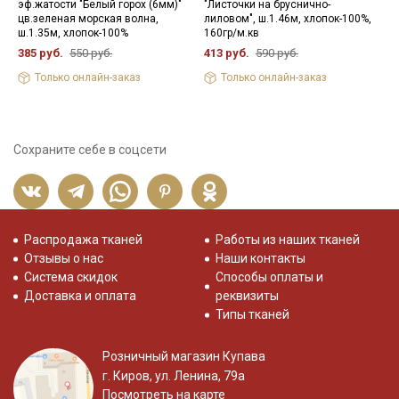
эф.жатости "Белый горох (6мм)"
"Листочки на бруснично-
с
цв.зеленая морская волна,
лиловом", ш.1.46м, хлопок-100%,
х
ш.1.35м, хлопок-100%
160гр/м.кв
5
385 руб.
550 руб.
413 руб.
590 руб.
Только онлайн-заказ
Только онлайн-заказ
Сохраните себе в соцсети
Распродажа тканей
Работы из наших тканей
Отзывы о нас
Наши контакты
Система скидок
Способы оплаты и
Доставка и оплата
реквизиты
Типы тканей
Розничный магазин Купава
г. Киров, ул. Ленина, 79а
Посмотреть на карте