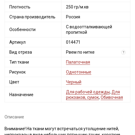
Плотность
250 гр/м.кв
Страна производитель
Россия
С водоотталкивающей
Особенности
пропиткой
Артикул
014471
Вид отреза
Рвем по нитке
?
Тип ткани
Палаточная
Рисунок
Однотонные
Цвет
Черный
Для рабочей одежды
,
Для
Назначение
рюкзаков, сумок
,
Обивочная
Описание
Внимание! На ткани могут встречаться утолщение нитей,
непрокрасы в виде небольших пятнышек-точек, короткие