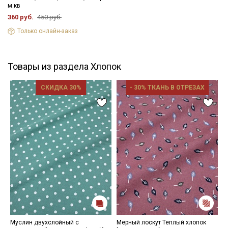
м.кв
360 руб.
450 руб.
Только онлайн-заказ
Товары из раздела Хлопок
СКИДКА 30%
- 30% ТКАНЬ В ОТРЕЗАХ
Муслин двухслойный с
Мерный лоскут Теплый хлопок
Т