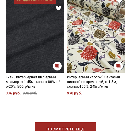
Ткань интерьерная цв.Черный
Интерьерный хлопок "Фантазия
И
мрамор, ш.1.45м, хлопок-80%, п/
пионов" цв.кремовый, ш.1.5м,
ц
э-20%, 500гр/м.кв
хлопок-100%, 245гр/м.кв
ш
776 руб.
970 руб.
970 руб.
9
ПОСМОТРЕТЬ ЕЩЕ