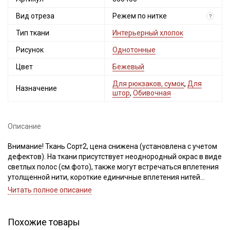
Вид отреза
Режем по нитке
?
Тип ткани
Интерьерный хлопок
Рисунок
Однотонные
Цвет
Бежевый
Для рюкзаков, сумок
,
Для
Назначение
штор
,
Обивочная
Описание
Внимание! Ткань Сорт2, цена снижена (установлена с учетом
дефектов). На ткани присутствует неоднородный окрас в виде
светлых полос (см.фото), также могут встречаться вплетения
утолщенной нити, короткие единичные вплетения нитей
другого цвета. При продаже, ткань режем строго по нитке.
Читать полное описание
Важно, при выравнивании отреза, не срезать неровность, а
пропарить и подтянуть ткань по диагонали, чтобы нити
распрямились и диагональный перекос исправился. Ширина
Похожие товары
ткани ±2см. Просим учитывать это при заказе.