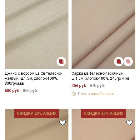
Ознакомлен(а) с
Политикой обработки персональных
данных
и даю
Согласие на обработку персональных
данных
Даю
Согласие на получение рекламных и
информационных рассылок
Джинс с ворсом цв.Св.телесно-
Саржа цв.Телесно-песочный,
желтый, ш.1.5м, хлопок-100%,
ш.1.5м, хлопок-100%, 240гр/м.кв
330гр/м.кв
456 руб.
570 руб.
680 руб.
850 руб.
Только онлайн-заказ
СКИДКА 20% АКЦИЯ
СКИДКА 20% АКЦИЯ