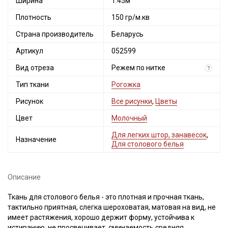
Ширина
1.45м
Плотность
150 гр/м.кв
Страна производитель
Беларусь
Артикул
052599
Вид отреза
Режем по нитке
?
Тип ткани
Рогожка
Рисунок
Все рисунки
,
Цветы
Секретная рассылка от Купава
Цвет
Молочный
Мы публикуем здесь дополнительные
Для легких штор, занавесок
,
Назначение
промокоды и скидки до 30% на узкие
Для столового белья
категории тканей
Описание
Электронная почта
Ткань для столового белья - это плотная и прочная ткань,
тактильно приятная, слегка шероховатая, матовая на вид, не
имеет растяжения, хорошо держит форму, устойчива к
истиранию, не просвечивает, сминаемость средняя.