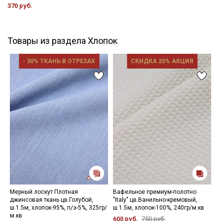
370 руб.
Товары из раздела Хлопок
- 30% ТКАНЬ В ОТРЕЗАХ
СКИДКА 20% АКЦИЯ
Мерный лоскут Плотная
Вафельное премиум-полотно
В
джинсовая ткань цв.Голубой,
"Italy" цв.Ванильно-кремовый,
о
ш.1.5м, хлопок-95%, п/э-5%, 325гр/
ш.1.5м, хлопок-100%, 240гр/м.кв
3
м.кв
600 руб.
750 руб.
7