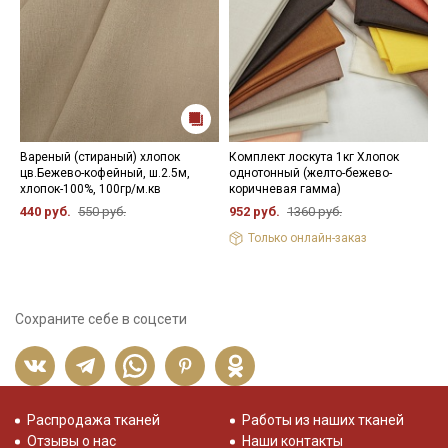
Вареный (стираный) хлопок
Комплект лоскута 1кг Хлопок
И
цв.Бежево-кофейный, ш.2.5м,
однотонный (желто-бежево-
"
хлопок-100%, 100гр/м.кв
коричневая гамма)
ц
х
440 руб.
550 руб.
952 руб.
1360 руб.
5
Только онлайн-заказ
Сохраните себе в соцсети
Распродажа тканей
Работы из наших тканей
Отзывы о нас
Наши контакты