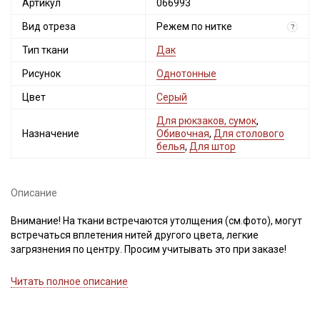
Артикул
066993
Вид отреза
Режем по нитке
?
Тип ткани
Дак
Рисунок
Однотонные
Цвет
Серый
Для рюкзаков, сумок
,
Назначение
Обивочная
,
Для столового
белья
,
Для штор
Описание
Внимание! На ткани встречаются утолщения (см.фото), могут
встречаться вплетения нитей другого цвета, легкие
загрязнения по центру. Просим учитывать это при заказе!
Ткань Дак - это современный, высокотехнологичный материал
Читать полное описание
турецкого производства, созданный специально для
интерьерного и уличного текстиля, где требуется сочетание