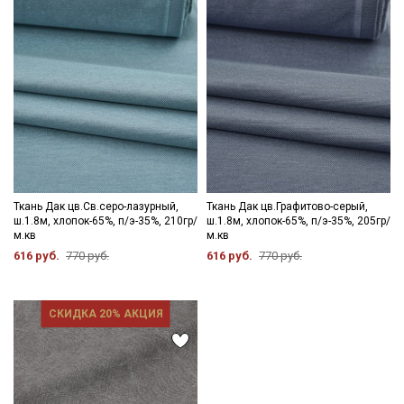
Ткань Дак цв.Св.серо-лазурный,
Ткань Дак цв.Графитово-серый,
ш.1.8м, хлопок-65%, п/э-35%, 210гр/
ш.1.8м, хлопок-65%, п/э-35%, 205гр/
м.кв
м.кв
616 руб.
770 руб.
616 руб.
770 руб.
СКИДКА 20% АКЦИЯ