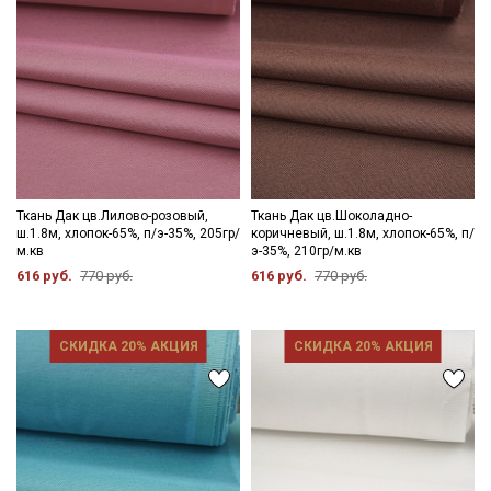
информационных рассылок
Ткань Дак цв.Лилово-розовый,
Ткань Дак цв.Шоколадно-
ш.1.8м, хлопок-65%, п/э-35%, 205гр/
коричневый, ш.1.8м, хлопок-65%, п/
м.кв
э-35%, 210гр/м.кв
616 руб.
770 руб.
616 руб.
770 руб.
СКИДКА 20% АКЦИЯ
СКИДКА 20% АКЦИЯ