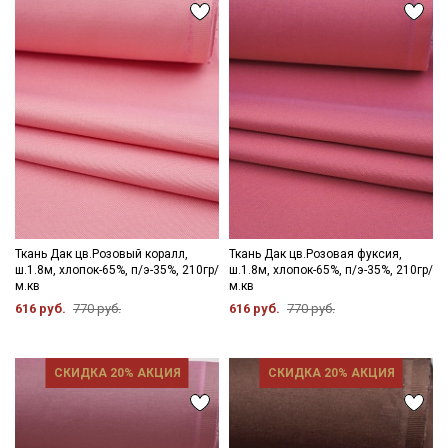
зависимости от партии.
Секретная рассылка от Купава
Мы публикуем здесь дополнительные
промокоды и скидки до 30% на узкие
категории тканей
Электронная почта
Ткань Дак цв.Розовый коралл,
Ткань Дак цв.Розовая фуксия,
ш.1.8м, хлопок-65%, п/э-35%, 210гр/
ш.1.8м, хлопок-65%, п/э-35%, 210гр/
м.кв
м.кв
616 руб.
770 руб.
616 руб.
770 руб.
Подписаться
СКИДКА 20% АКЦИЯ
СКИДКА 20% АКЦИЯ
Ознакомлен(а) с
Политикой обработки персональных
данных
и даю
Согласие на обработку персональных
данных
Даю
Согласие на получение рекламных и