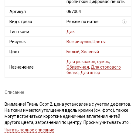
пропиткой Цифровая печать
Артикул
067004
Вид отреза
Режем по нитке
?
Тип ткани
Дак
Рисунок
Все рисунки
,
Цветы
Цвет
Белый
,
Зеленый
Для рюкзаков, сумок
,
Назначение
Обивочная
,
Для столового
белья
,
Для штор
Описание
Внимание! Ткань Сорт 2, цена установлена с учетом дефектов.
На ткани имеются утолщения вдоль кромки (см. фото), также
могут встречаться короткие единичные вплетения нитей
другого цвета, загрязнения по центру. Просим учитывать это
при заказе.
Читать полное описание