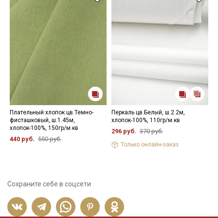
Плательный хлопок цв.Темно-
Перкаль цв.Белый, ш.2.2м,
П
фисташковый, ш.1.45м,
хлопок-100%, 110гр/м.кв
к
хлопок-100%, 150гр/м.кв
ш
296 руб.
370 руб.
440 руб.
550 руб.
7
Только онлайн-заказ
Сохраните себе в соцсети