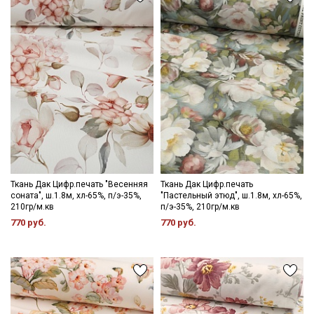
Даю
Согласие на получение рекламных и
информационных рассылок
Цветопередача (тон) может отличаться от оригинального
цвета ткани в зависимости от настроек вашего монитора и в
зависимости от партии (мы используем калиброванный
монитор, соответствующий стандарту sRGB).
Ткань Дак Цифр.печать "Весенняя
Ткань Дак Цифр.печать
соната", ш.1.8м, хл-65%, п/э-35%,
"Пастельный этюд", ш.1.8м, хл-65%,
210гр/м.кв
п/э-35%, 210гр/м.кв
770 руб.
770 руб.