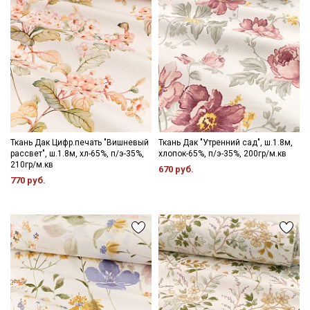
Ткань Дак Цифр.печать "Вишневый
Ткань Дак "Утренний сад", ш.1.8м,
рассвет", ш.1.8м, хл-65%, п/э-35%,
хлопок-65%, п/э-35%, 200гр/м.кв
210гр/м.кв
670 руб.
770 руб.