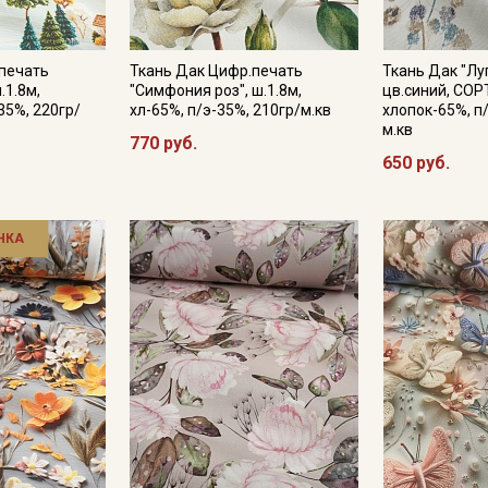
печать
Ткань Дак Цифр.печать
Ткань Дак "Лу
.1.8м,
"Симфония роз", ш.1.8м,
цв.синий, СОРТ
35%, 220гр/
хл-65%, п/э-35%, 210гр/м.кв
хлопок-65%, п
м.кв
770 руб.
650 руб.
НКА