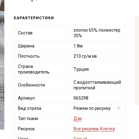
ХАРАКТЕРИСТИКИ
хлопок 65%; полиэстер
Состав
35%
Ширина
1.8м
Плотность
210 гр/м.кв
Страна
Турция
производитель
С водоотталкивающей
Особенности
пропиткой
Артикул
065298
Вид отреза
Режем по рисунку
?
Тип ткани
Дак
Рисунок
Все рисунки
,
Клетка