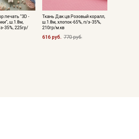
р.печать "3D -
Ткань Дак цв.Розовый коралл,
ки", ш.1.8м,
ш.1.8м, хлопок-65%, п/э-35%,
/э-35%, 225гр/
210гр/м.кв
616 руб.
770 руб.