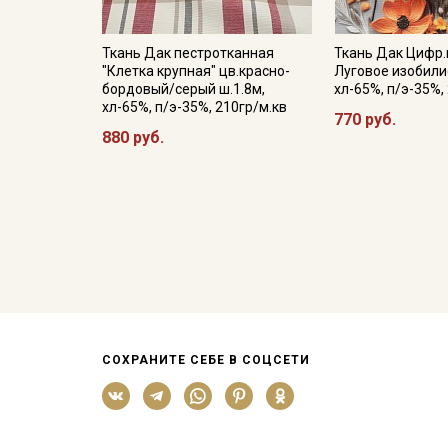
Ткань Дак пестротканная
Ткань Дак Цифр.
"Клетка крупная" цв.красно-
Луговое изобилие
бордовый/серый ш.1.8м,
хл-65%, п/э-35%,
хл-65%, п/э-35%, 210гр/м.кв
770 руб.
880 руб.
СОХРАНИТЕ СЕБЕ В СОЦСЕТИ