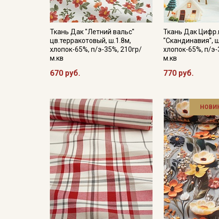
Ткань Дак "Летний вальс"
Ткань Дак Цифр.
цв.терракотовый, ш.1.8м,
"Скандинавия", ш
хлопок-65%, п/э-35%, 210гр/
хлопок-65%, п/э-
м.кв
м.кв
670 руб.
770 руб.
НОВИ