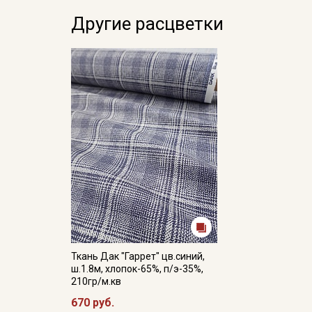
Другие расцветки
Ткань Дак "Гаррет" цв.синий,
ш.1.8м, хлопок-65%, п/э-35%,
210гр/м.кв
670 руб.