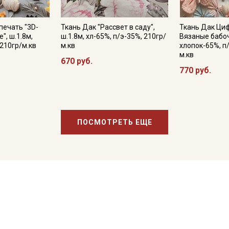
печать "3D-
Ткань Дак "Рассвет в саду",
Ткань Дак Циф
", ш.1.8м,
ш.1.8м, хл-65%, п/э-35%, 210гр/
Вязаные бабоч
 210гр/м.кв
м.кв
хлопок-65%, п
м.кв
670 руб.
770 руб.
ПОСМОТРЕТЬ ЕЩЕ