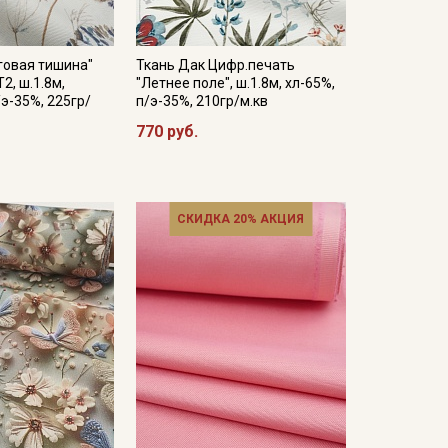
говая тишина"
Ткань Дак Цифр.печать
2, ш.1.8м,
"Летнее поле", ш.1.8м, хл-65%,
/э-35%, 225гр/
п/э-35%, 210гр/м.кв
770 руб.
СКИДКА 20% АКЦИЯ