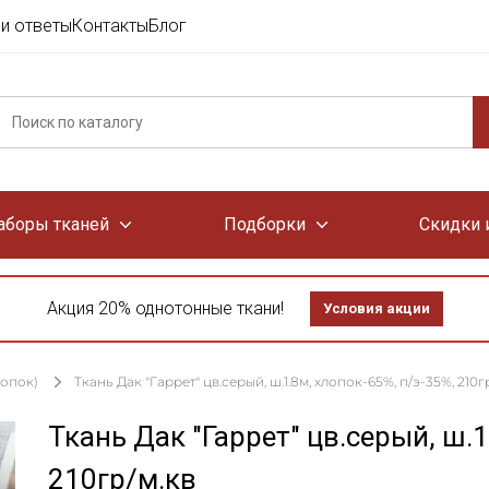
и ответы
Контакты
Блог
аборы тканей
Подборки
Скидки 
Акция 20% однотонные ткани!
Условия акции
лопок)
Ткань Дак "Гаррет" цв.серый, ш.1.8м, хлопок-65%, п/э-35%, 210г
Ткань Дак "Гаррет" цв.серый, ш.1
210гр/м.кв