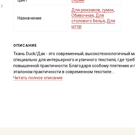
Цвет
Серый
Для рюкзаков, сумок
,
Обивочная
,
Для
Назначение
столового белья
,
Для
штор
ОПИСАНИЕ
Ткань Duck/Дак - это современный, высокотехнологичный м
специально для интерьерного и уличного текстиля, где треб
повышенной практичности. Благодаря особому плетению и г
эталоном практичности в современном текстиле.
Уникальная гидрофобная отделка, разработанная турецким
Читать полное описание
влаги и грязи внутрь волокон: жидкость просто собирается
Оптимальный смесовый состав — 65% хлопка и 35% полиэст
и износостойкостью. Плотное плетение, похожее на рогожку
способность держать форму. Ткань обладает приятной мато
Ткань Дак идеально подходит для пошива:
домашнего текстиля: скатерти, ланчматы, портьеры, римски
прихватки.
уличного текстиля: чехлы для садовой мебели, тенты, гамак