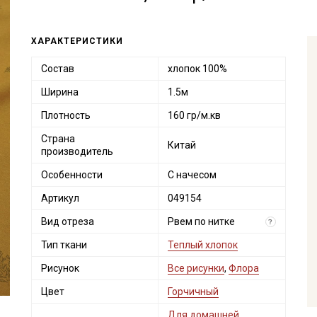
ХАРАКТЕРИСТИКИ
Состав
хлопок 100%
Ширина
1.5м
Плотность
160 гр/м.кв
Страна
Китай
производитель
Особенности
С начесом
Артикул
049154
Вид отреза
Рвем по нитке
?
Тип ткани
Теплый хлопок
Рисунок
Все рисунки
,
Флора
Цвет
Горчичный
Для домашней