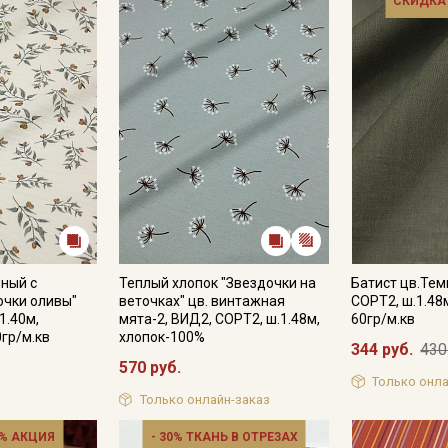
СКИДКА
ный с
Теплый хлопок "Звездочки на
Батист цв.Тем
очки оливы"
веточках" цв. винтажная
СОРТ2, ш.1.48
1.40м,
мята-2, ВИД2, СОРТ2, ш.1.48м,
60гр/м.кв
0гр/м.кв
хлопок-100%
344 руб.
430
570 руб.
Только онла
Только онлайн-заказ
% АКЦИЯ
- 30% ТКАНЬ В ОТРЕЗАХ