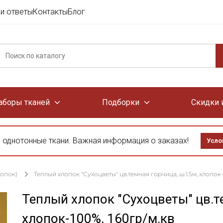
и ответы
Контакты
Блог
аборы тканей
Подборки
Скидки 
 однотонные ткани. Важная информация о заказах!
Усло
лопок)
Теплый хлопок "Сухоцветы" цв.темная горчица, ш.1.5м, хлопок-
Теплый хлопок "Сухоцветы" цв.т
хлопок-100%, 160гр/м.кв