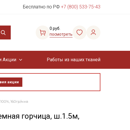
Бесплатно по РФ
+7 (800) 533-75-43
0 руб.
посмотреть
и Акции
Работы из наших тканей
вия акции
100%, 160гр/м.кв
емная горчица, ш.1.5м,