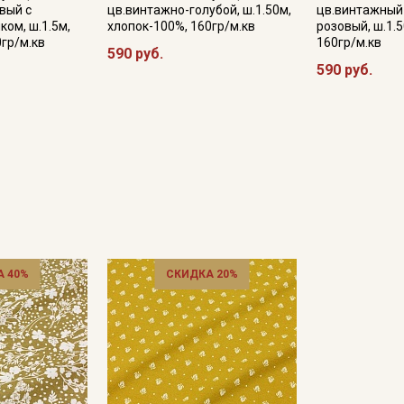
вый с
цв.винтажно-голубой, ш.1.50м,
цв.винтажный
ком, ш.1.5м,
хлопок-100%, 160гр/м.кв
розовый, ш.1.
0гр/м.кв
160гр/м.кв
590 руб.
590 руб.
Подписаться
Ознакомлен(а) с
Политикой обработки персональных
данных
и даю
Согласие на обработку персональных
данных
Даю
Согласие на получение рекламных и
информационных рассылок
 40%
СКИДКА 20%