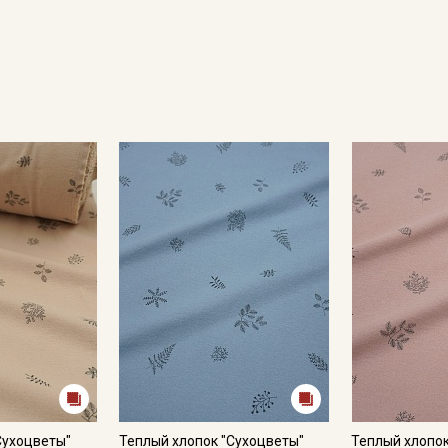
Секретная рассылка от
Купава
Мы публикуем здесь дополнительные
промокоды и скидки до 30% на узкие
категории тканей
Электронная почта
Сухоцветы"
Теплый хлопок "Сухоцветы"
Теплый хлопок