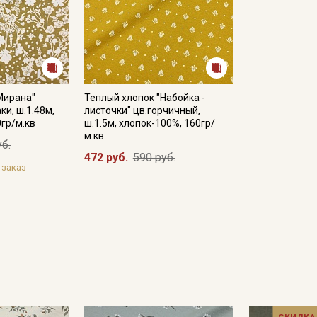
Мирана"
Теплый хлопок "Набойка -
ки, ш.1.48м,
листочки" цв.горчичный,
0гр/м.кв
ш.1.5м, хлопок-100%, 160гр/
м.кв
уб.
472 руб.
590 руб.
-заказ