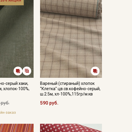
 20% АКЦИЯ
но-серый хаки,
Вареный (стираный) хлопок
м, хлопок-100%,
"Клетка" цв.св.кофейно-серый,
ш.2.5м, хл-100%,115гр/м.кв
 руб.
590 руб.
йн-заказ