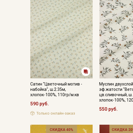
Сатин "Цветочный мотив -
Муслин двухслой
набойка", ш.2.35м,
эф.жатости "Вет
хлопок-100%, 110гр/м.кв
цв.сливочный, ш.
хлопок-100%, 12
590 руб.
550 руб.
Только онлайн-заказ
СКИДКА 40%
СКИДКА 20