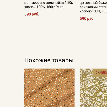
цв.т.морозно-зеленый, ш.1.50м,
цв.светлый беже
хлопок-100%, 160гр/м.кв
оливковым оттен
хлопок-100%, 16
590 руб.
590 руб.
Похожие товары
СКИДКА