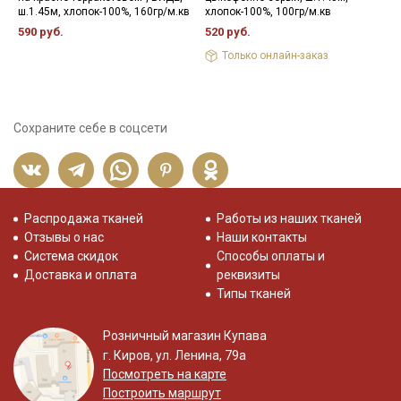
ш.1.45м, хлопок-100%, 160гр/м.кв
хлопок-100%, 100гр/м.кв
4
590 руб.
520 руб.
Только онлайн-заказ
Сохраните себе в соцсети
Распродажа тканей
Работы из наших тканей
Отзывы о нас
Наши контакты
Система скидок
Способы оплаты и
Доставка и оплата
реквизиты
Типы тканей
Розничный магазин Купава
г. Киров, ул. Ленина, 79а
Посмотреть на карте
Построить маршрут