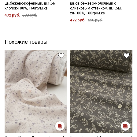
цв.бежево-кофейный, ш.1.5м,
цв.св.бежево-молочный с
- сушить в подвешенном и расправленном состоянии
хлопок-100%, 160гр/м.кв
оливковым оттенком, ш.1.5м,
- глажка только с изнаночной стороны, подложив махровое
хл-100%, 160гр/м.кв
472 руб.
590 руб.
полотенце, чтобы не примять ворс.
472 руб.
590 руб.
Цветопередача может отличаться от оригинального цвета
ткани в зависимостиот настроек вашего монитора и в
зависимости от партии.
Похожие товары
Секретная рассылка от Купава