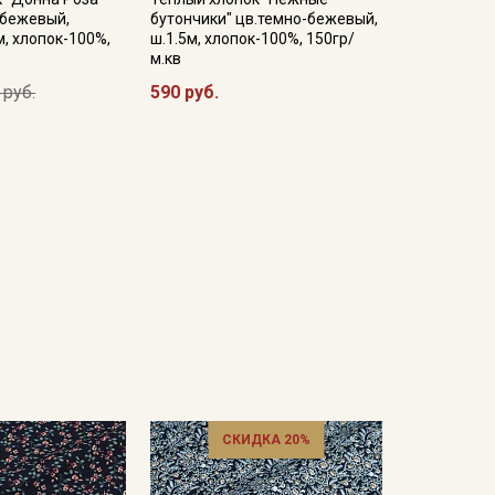
-бежевый,
бутончики" цв.темно-бежевый,
м, хлопок-100%,
ш.1.5м, хлопок-100%, 150гр/
м.кв
 руб.
590 руб.
СКИДКА 20%