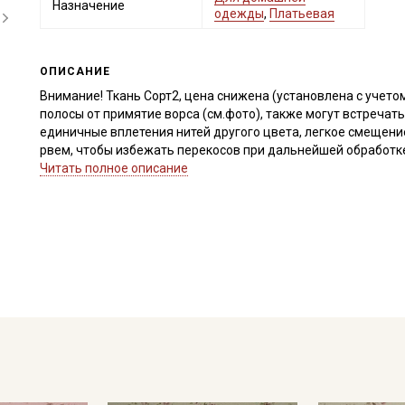
Назначение
одежды
,
Платьевая
ОПИСАНИЕ
Внимание! Ткань Сорт2, цена снижена (установлена с учето
полосы от примятие ворса (см.фото), также могут встречат
единичные вплетения нитей другого цвета, легкое смещение
рвем, чтобы избежать перекосов при дальнейшей обработке.
Читать полное описание
Натуральная ткань из 100% хлопка с небольшим мягким нач
более современный внешний вид. Теплый хлопок - мягкая и 
ощущения уюта и комфорта при носке. Мягкий начес делает
имеет склонность к скатыванию. Прекрасно подходит для п
Дает усадку до 5-7% перед пошивом постирайте отрез в ра
высушите в 1 слой и прогладьте с осторожностью с изнанки
прополоскать до прозрачной воды.
Уход:
- стирка до 40C в деликатном режиме (вывернув изделие на
- запрещены отбеливатели
- сушить в подвешенном и расправленном состоянии
- глажка только с изнаночной стороны, подложив махровое 