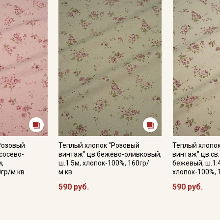
Цветопередача может отличаться от оригинального цвета т
в зависимости от партии.
Розовый
Теплый хлопок "Розовый
Теплый хлопо
сосево-
винтаж" цв.бежево-оливковый,
винтаж" цв.св
м,
ш.1.5м, хлопок-100%, 160гр/
бежевый, ш.1.
0гр/м.кв
м.кв
хлопок-100%, 
590 руб.
590 руб.