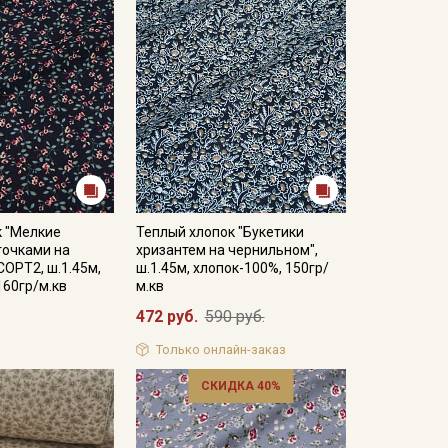
к "Мелкие
Теплый хлопок "Букетики
точками на
хризантем на чернильном",
СОРТ2, ш.1.45м,
ш.1.45м, хлопок-100%, 150гр/
160гр/м.кв
м.кв
472 руб.
590 руб.
Только онлайн-заказ
СКИДКА 40%