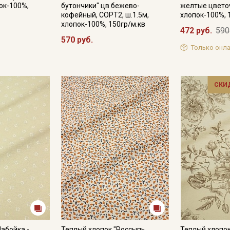
пок-100%,
бутончики" цв.бежево-
желтые цветоч
кофейный, СОРТ2, ш.1.5м,
хлопок-100%, 
хлопок-100%, 150гр/м.кв
472 руб.
590
570 руб.
Подписаться
Только онла
Ознакомлен(а) с
Политикой обработки персональных
данных
и даю
Согласие на обработку персональных
данных
СКИ
Даю
Согласие на получение рекламных и
информационных рассылок
Набойка -
Теплый хлопок "Россыпь
Теплый хлопок