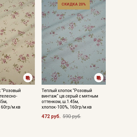
СКИДКА 20%
кани в зависимостиот настроек вашего монитора и
к "Розовый
Теплый хлопок "Розовый
.телесно-
винтаж" цв.серый с мятным
45м,
оттенком, ш.1.45м,
160гр/м.кв
хлопок-100%, 160гр/м.кв
472 руб.
590 руб.