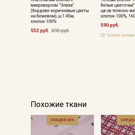
микроворсом "Элиза"
белые цветочки"
(бордово-коричневые цветы
цв.св.телесно-же
на бежевом), ш.1.45м,
хлопок-100%, 16
хлопок-100%
590 руб.
552 руб.
690 руб.
Только онлайн
Похожие ткани
СКИДКА 40%
СКИДКА