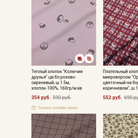
Теплый хлопок "Колючие
Плательный хлоп
друзья" цв.бл.розово-
микроворсом "О
сиреневый, ш.1.5м,
цветочный на бо
хлопок-100%, 160гр/м.кв
коричневом", ш.1
354 руб.
590 руб.
552 руб.
690 р
Только онлайн-заказ