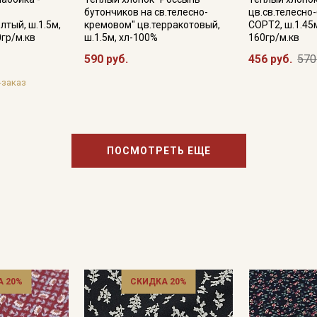
бутончиков на св.телесно-
цв.св.телесно
лтый, ш.1.5м,
кремовом" цв.терракотовый,
СОРТ2, ш.1.45
0гр/м.кв
ш.1.5м, хл-100%
160гр/м.кв
590 руб.
456 руб.
570
-заказ
ПОСМОТРЕТЬ ЕЩЕ
 20%
СКИДКА 20%