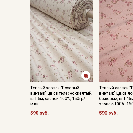
Теплый хлопок "Розовый
Теплый хлопок "
винтаж" цв.св.телесно-желтый,
винтаж" цв.св.ло
ш.1.5м, хлопок-100%, 150гр/
бежевый, ш.1.45
м.кв
хлопок-100%, 16
590 руб.
590 руб.