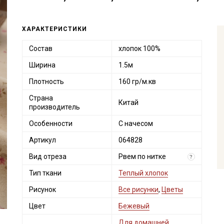
ХАРАКТЕРИСТИКИ
Состав
хлопок 100%
Ширина
1.5м
Плотность
160 гр/м.кв
Страна
Китай
производитель
Особенности
С начесом
Артикул
064828
Вид отреза
Рвем по нитке
?
Тип ткани
Теплый хлопок
Рисунок
Все рисунки
,
Цветы
Цвет
Бежевый
Для домашней