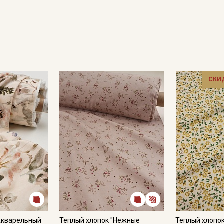
СКИ
Секретная рассылка от
Купава
Мы публикуем здесь дополнительные
промокоды и скидки до 30% на узкие
категории тканей
Электронная почта
"Акварельный
Теплый хлопок "Нежные
Теплый хлопок