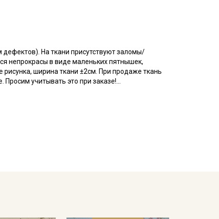
м дефектов). На ткани присутствуют заломы/
ься непрокрасы в виде маленьких пятнышек,
 рисунка, ширина ткани ±2см. При продаже ткань
 Просим учитывать это при заказе!
есом, тактильно напоминает фланель, но имеет
нежная ткань, сохраняет тепло и дарит приятные
 ткань особенно приятной, но начес со временем
ошива взрослой и детской, домашнего текстиля.
справленном виде, при температуре не выше 40C,
. Яркие расцветки рекомендуется сначала
 изнанку)
полотенце, чтобы не примять ворс.