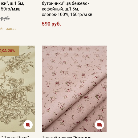
ки", ш.1.5м,
бутончики" цв.бежево-
150гр/м.кв
кофейный, ш.1.5м,
хлопок-100%, 150гр/м.кв
 руб.
590 руб.
йн-заказ
ДКА 20%
 "Донна Роза"
Теплый хлопок "Нежные