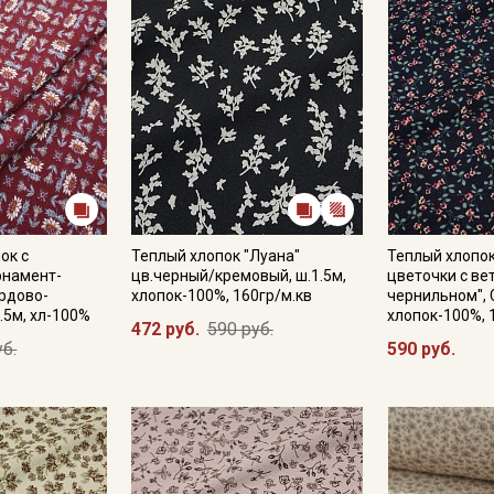
ок с
Теплый хлопок "Луана"
Теплый хлопо
рнамент-
цв.черный/кремовый, ш.1.5м,
цветочки с ве
рдово-
хлопок-100%, 160гр/м.кв
чернильном", 
.5м, хл-100%
хлопок-100%, 
472 руб.
590 руб.
уб.
590 руб.