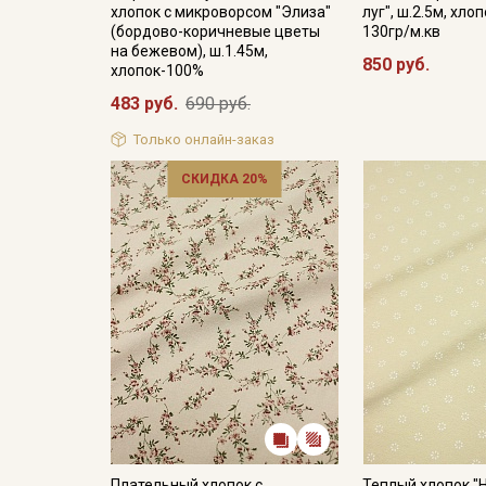
хлопок с микроворсом "Элиза"
луг", ш.2.5м, хло
(бордово-коричневые цветы
130гр/м.кв
на бежевом), ш.1.45м,
850 руб.
хлопок-100%
483 руб.
690 руб.
Только онлайн-заказ
СКИДКА 20%
Плательный хлопок с
Теплый хлопок "