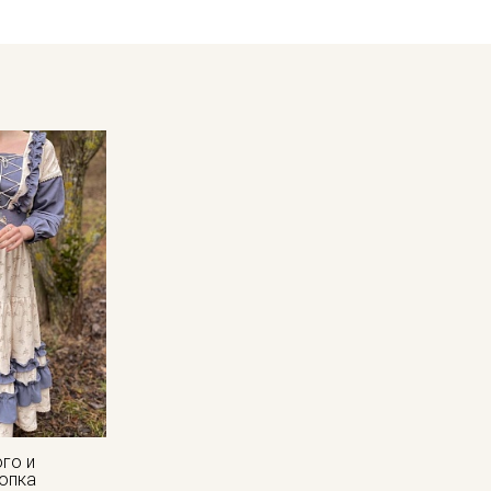
Цветопередача может отличаться от оригинального цвета т
в зависимости от партии.
ого и
лопка