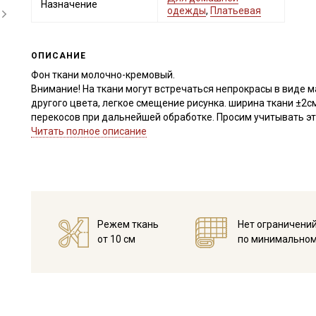
Назначение
одежды
,
Платьевая
ОПИСАНИЕ
Фон ткани молочно-кремовый.
Внимание! На ткани могут встречаться непрокрасы в виде 
другого цвета, легкое смещение рисунка. ширина ткани ±2с
перекосов при дальнейшей обработке. Просим учитывать это
Читать полное описание
Натуральная ткань из 100% хлопка с небольшим мягким нач
более современный внешний вид. Теплый хлопок - мягкая и 
ощущения уюта и комфорта при носке. Мягкий начес делает
имеет склонность к скатыванию. Прекрасно подходит для п
Дает усадку до 5-7% перед пошивом постирайте отрез в ра
высушите в 1 слой и прогладьте с осторожностью с изнанки
Режем ткань
Нет ограничени
прополоскать до прозрачной воды.
от 10 см
по минимальном
Уход:
- стирка до 40C в деликатном режиме (вывернув изделие на
- запрещены отбеливатели
- сушить в подвешенном и расправленном состоянии
- глажка только с изнаночной стороны, подложив махровое 