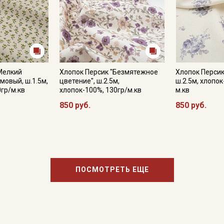
Мелкий
Хлопок Персик "Безмятежное
Хлопок Персик
мовый, ш.1.5м,
цветение", ш.2.5м,
ш.2.5м, хлопок
0гр/м.кв
хлопок-100%, 130гр/м.кв
м.кв
850 руб.
850 руб.
ПОСМОТРЕТЬ ЕЩЕ