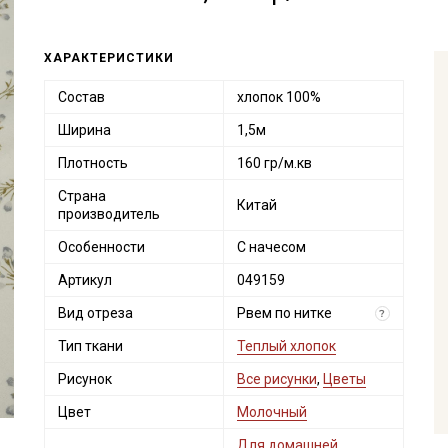
ХАРАКТЕРИСТИКИ
Состав
хлопок 100%
Ширина
1,5м
Плотность
160 гр/м.кв
Страна
Китай
производитель
Особенности
С начесом
Артикул
049159
Вид отреза
Рвем по нитке
?
Тип ткани
Теплый хлопок
Рисунок
Все рисунки
,
Цветы
Цвет
Молочный
Для домашней