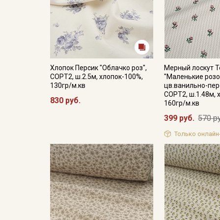
Хлопок Персик "Облачко роз",
Мерный лоскут Т
СОРТ2, ш.2.5м, хлопок-100%,
"Маленькие розо
130гр/м.кв
цв.ванильно-пер
СОРТ2, ш.1.48м, 
830 руб.
160гр/м.кв
399 руб.
570 р
Только онлайн