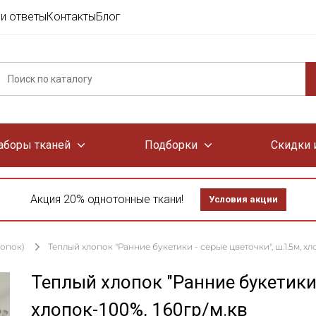
и ответы
Контакты
Блог
аборы тканей
Подборки
Скидки 
Акция 20% однотонные ткани!
Условия акции
лопок)
Теплый хлопок "Ранние букетики - серые цветочки", ш.1.5м, хл
Теплый хлопок "Ранние букетики 
хлопок-100%, 160гр/м.кв