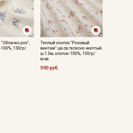
 "Облачко роз",
Теплый хлопок "Розовый
-100%, 130гр/
винтаж" цв.св.телесно-желтый,
ш.1.5м, хлопок-100%, 150гр/
м.кв
590 руб.