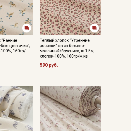
 "Ранние
Теплый хлопок "Утренние
убые цветочки",
росинки" цв.св.бежево-
-100%, 160гр/
молочный/брусника, ш.1.5м,
хлопок-100%, 160гр/м.кв
590 руб.