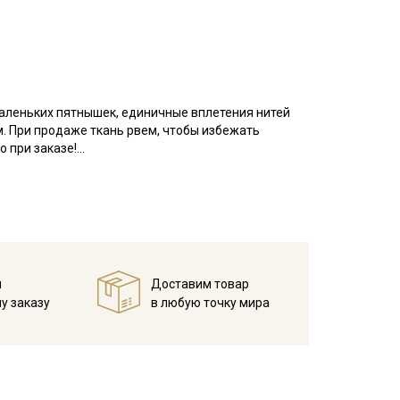
маленьких пятнышек, единичные вплетения нитей
м. При продаже ткань рвем, чтобы избежать
 при заказе!
есом, тактильно напоминает фланель, но имеет
нежная ткань, сохраняет тепло и дарит приятные
 ткань особенно приятной, но начес со временем
ошива взрослой и детской, домашнего текстиля.
справленном виде, при температуре не выше 40C,
. Яркие расцветки рекомендуется сначала
й
Доставим товар
у заказу
в любую точку мира
 изнанку)
полотенце, чтобы не примять ворс.