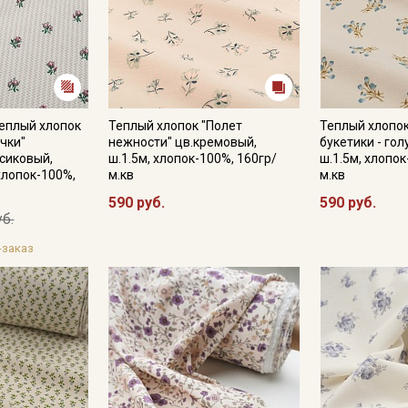
еплый хлопок
Теплый хлопок "Полет
Теплый хлопок
чки"
нежности" цв.кремовый,
букетики - гол
сиковый,
ш.1.5м, хлопок-100%, 160гр/
ш.1.5м, хлопок
хлопок-100%,
м.кв
м.кв
590 руб.
590 руб.
уб.
-заказ