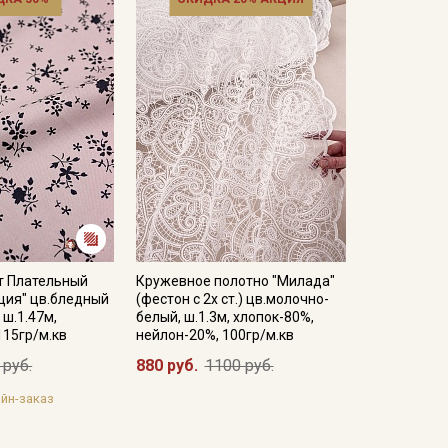
т Плательный
Кружевное полотно "Милада"
ция" цв.бледный
(фестон с 2х ст.) цв.молочно-
 ш.1.47м,
белый, ш.1.3м, хлопок-80%,
115гр/м.кв
нейлон-20%, 100гр/м.кв
 руб.
880 руб.
1100 руб.
йн-заказ