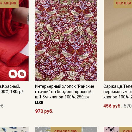
% АКЦИЯ
СКИДКА
в.Красный,
Интерьерный хлопок "Райские
Саржа цв.Тел
100%, 180гр/
птички" цв.бордово-красный,
персиковым от
ш.1.5м, хлопок-100%, 250гр/
хлопок-100%, 
м.кв
уб.
456 руб.
570
970 руб.
СКИДКА 30%
СКИ