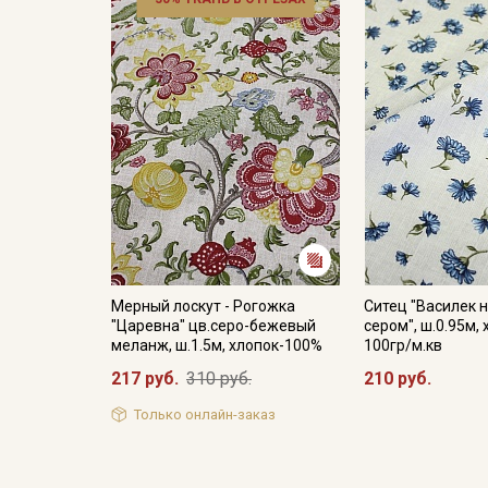
Мерный лоскут - Рогожка
Ситец "Василек н
"Царевна" цв.серо-бежевый
сером", ш.0.95м,
меланж, ш.1.5м, хлопок-100%
100гр/м.кв
217 руб.
310 руб.
210 руб.
Только онлайн-заказ