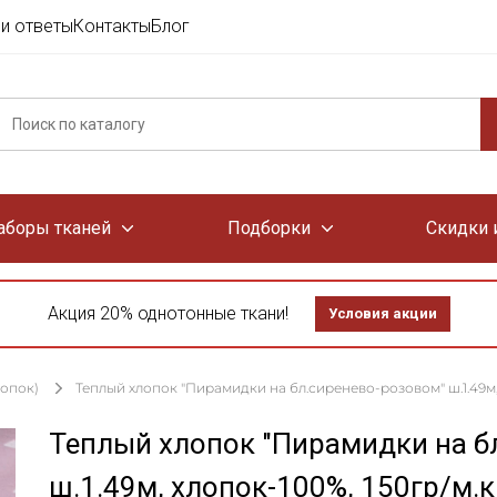
и ответы
Контакты
Блог
аборы тканей
Подборки
Скидки 
Акция 20% однотонные ткани!
Условия акции
лопок)
Теплый хлопок "Пирамидки на бл.сиренево-розовом" ш.1.49м, 
Теплый хлопок "Пирамидки на б
ш.1.49м, хлопок-100%, 150гр/м.к