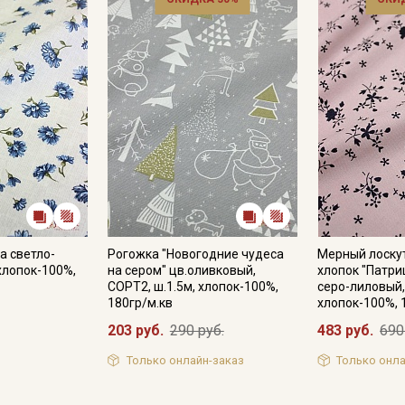
а светло-
Рогожка "Новогодние чудеса
Мерный лоску
 хлопок-100%,
на сером" цв.оливковый,
хлопок "Патри
СОРТ2, ш.1.5м, хлопок-100%,
серо-лиловый,
180гр/м.кв
хлопок-100%, 
203 руб.
290 руб.
483 руб.
690
Только онлайн-заказ
Только онла