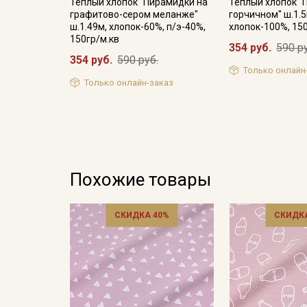
Теплый хлопок "Пирамидки на
Теплый хлопок "
графитово-сером меланже"
горчичном" ш.1.5
ш.1.49м, хлопок-60%, п/э-40%,
хлопок-100%, 15
150гр/м.кв
354 руб.
590 р
354 руб.
590 руб.
Только онлайн
Только онлайн-заказ
Похожие товары
СКИДКА 40%
СКИДКА