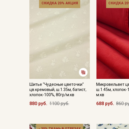
СКИДКА 20% АКЦИЯ
СКИДКА 20
Шитье "Чудесные цветочки"
Микровельвет ц
цв.кремовый, ш.1.35м, батист,
ш.1.45м, хлопок-
хлопок-100%, 80гр/м.кв
м.кв
880 руб.
1100 руб.
688 руб.
860 р
- 30% ТКАНЬ В ОТРЕЗАХ