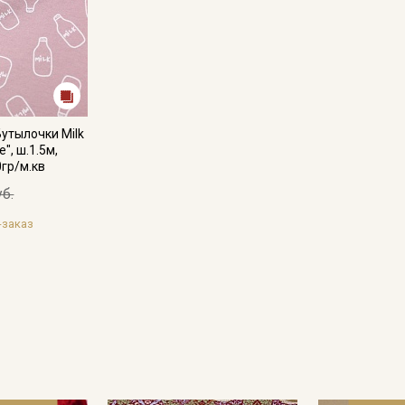
Даю
Согласие на получение рекламных и
информационных рассылок
Бутылочки Milk
", ш.1.5м,
0гр/м.кв
уб.
-заказ