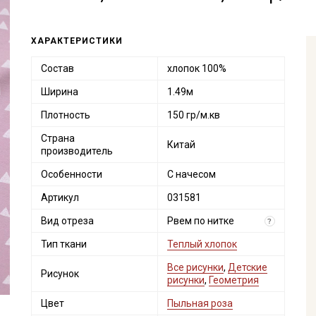
ХАРАКТЕРИСТИКИ
Состав
хлопок 100%
Ширина
1.49м
Плотность
150 гр/м.кв
Страна
Китай
производитель
Особенности
С начесом
Артикул
031581
Вид отреза
Рвем по нитке
?
Тип ткани
Теплый хлопок
Все рисунки
,
Детские
Рисунок
рисунки
,
Геометрия
Цвет
Пыльная роза