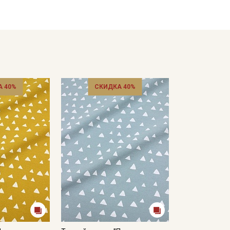
- глажка только с изнаночной стороны, подложив махровое 
Цветопередача может отличаться от оригинального цвета т
в зависимости от партии.
 40%
СКИДКА 40%