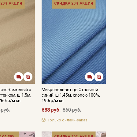
 20% АКЦИЯ
СКИДКА 20% АКЦИЯ
есно-бежевый с
Микровельвет цв.Стальной
тенком, ш.1.5м,
синий, ш.1.45м, хлопок-100%,
260гр/м.кв
190гр/м.кв
 руб.
688 руб.
860 руб.
Только онлайн-заказ
ДКА 30%
СКИДКА 20% АКЦИЯ