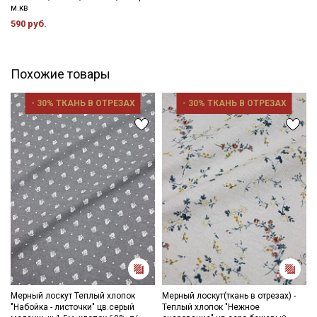
м.кв
590 руб.
Похожие товары
- 30% ТКАНЬ В ОТРЕЗАХ
- 30% ТКАНЬ В ОТРЕЗАХ
Секретная рассылка от Купава
Мы публикуем здесь дополнительные
промокоды и скидки до 30% на узкие
категории тканей
Электронная почта
Мерный лоскут Теплый хлопок
Мерный лоскут(ткань в отрезах) -
"Набойка - листочки" цв.серый
Теплый хлопок "Нежное