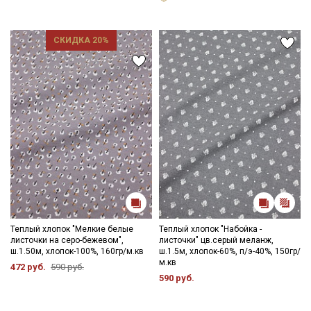
СКИДКА 20%
Теплый хлопок "Мелкие белые
Теплый хлопок "Набойка -
листочки на серо-бежевом",
листочки" цв.серый меланж,
ш.1.50м, хлопок-100%, 160гр/м.кв
ш.1.5м, хлопок-60%, п/э-40%, 150гр/
м.кв
472 руб.
590 руб.
590 руб.