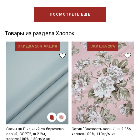
ПОСМОТРЕТЬ ЕЩЕ
Товары из раздела Хлопок
СКИДКА 20% АКЦИЯ
СКИДКА 20%
Сатин цв.Пыльный св.бирюзово-
Сатин "Свежесть весны", ш.2.35м,
Н
серый, СОРТ2, ш.2.2м,
хлопок-100%, 110гр/м.кв
1
хлопок-100%, 130гр/м.кв