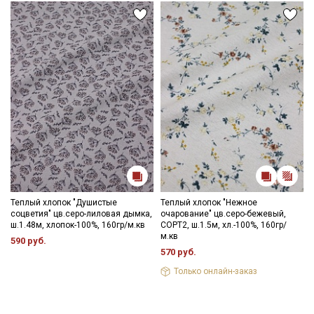
Теплый хлопок "Душистые
Теплый хлопок "Нежное
соцветия" цв.серо-лиловая дымка,
очарование" цв.серо-бежевый,
ш.1.48м, хлопок-100%, 160гр/м.кв
СОРТ2, ш.1.5м, хл.-100%, 160гр/
м.кв
590 руб.
570 руб.
Только онлайн-заказ