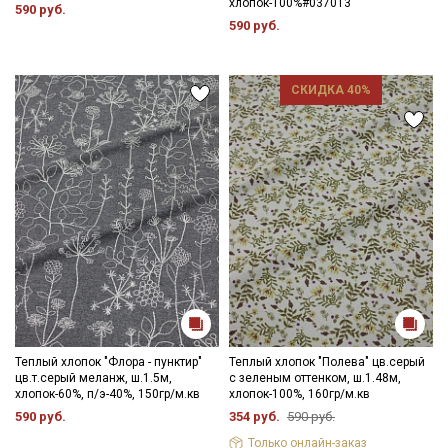
хлопок-100%#037013
590 руб.
590 руб.
СКИДКА 40%
Теплый хлопок "Флора - пунктир"
Теплый хлопок "Полева" цв.серый
цв.т.серый меланж, ш.1.5м,
с зеленым оттенком, ш.1.48м,
хлопок-60%, п/э-40%, 150гр/м.кв
хлопок-100%, 160гр/м.кв
590 руб.
354 руб.
590 руб.
Только онлайн-заказ