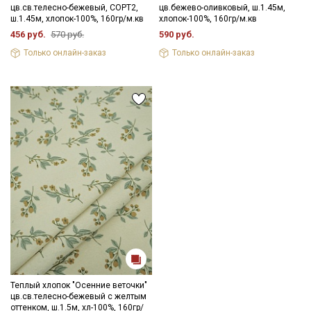
цв.св.телесно-бежевый, СОРТ2,
цв.бежево-оливковый, ш.1.45м,
- глажка только с изнаночной стороны, подложив махровое
ш.1.45м, хлопок-100%, 160гр/м.кв
хлопок-100%, 160гр/м.кв
полотенце, чтобы не примять ворс.
456 руб.
570 руб.
590 руб.
Цветопередача может отличаться от оригинального цвета
ткани в зависимостиот настроек вашего монитора и в
Только онлайн-заказ
Только онлайн-заказ
зависимости от партии.
Теплый хлопок "Осенние веточки"
цв.св.телесно-бежевый с желтым
оттенком, ш.1.5м, хл-100%, 160гр/