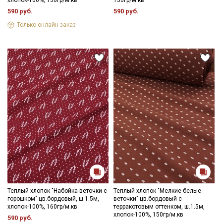
хлопок-100%, 130гр/м.кв
150гр/м.кв
590 руб.
590 руб.
Только онлайн-заказ
Теплый хлопок "Набойка-веточки с
Теплый хлопок "Мелкие белые
горошком" цв.бордовый, ш.1.5м,
веточки" цв.бордовый с
хлопок-100%, 160гр/м.кв
терракотовым оттенком, ш.1.5м,
хлопок-100%, 150гр/м.кв
590 руб.