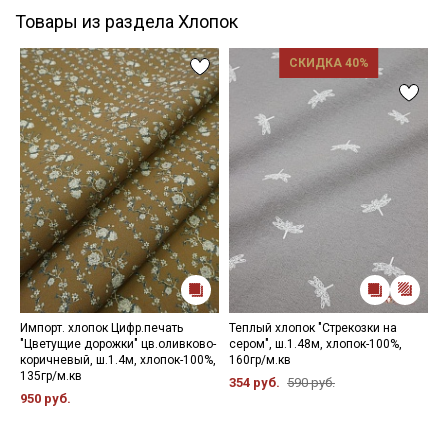
Товары из раздела Хлопок
СКИДКА 40%
Импорт. хлопок Цифр.печать
Теплый хлопок "Стрекозки на
С
"Цветущие дорожки" цв.оливково-
сером", ш.1.48м, хлопок-100%,
в
коричневый, ш.1.4м, хлопок-100%,
160гр/м.кв
х
135гр/м.кв
354 руб.
590 руб.
5
950 руб.