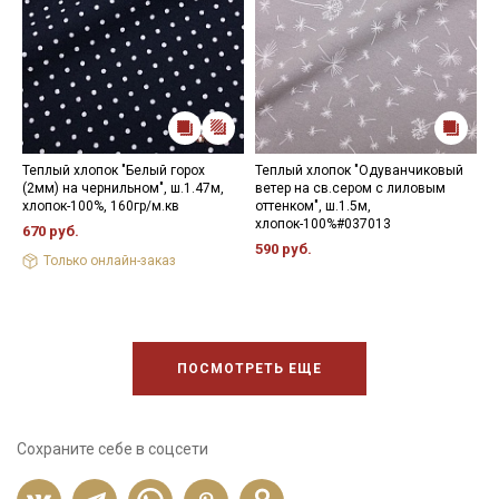
Теплый хлопок "Белый горох
Теплый хлопок "Одуванчиковый
Т
(2мм) на чернильном", ш.1.47м,
ветер на св.сером с лиловым
ц
хлопок-100%, 160гр/м.кв
оттенком", ш.1.5м,
х
хлопок-100%#037013
670 руб.
4
590 руб.
Только онлайн-заказ
ПОСМОТРЕТЬ ЕЩЕ
Сохраните себе в соцсети