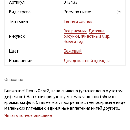
Артикул
013433
Вид отреза
Рвем по нитке
?
Тип ткани
Теплый хлопок
Все рисунки
,
Детские
Рисунок
рисунки
,
Животный мир
,
Новый год
Цвет
Бежевый
Назначение
Для домашней одежды
Описание
Внимание! Ткань Сорт2, цена снижена (установлена с учетом
дефектов). На ткани присутствует темная полоса (56см от
кромки, см.фото), также могут встречаться непрокрасы в виде
маленьких пятнышек, единичные вплетения нитей другого
цвета, легкое смещение рисунка. ширина ткани ±2см. При
Читать полное описание
продаже ткань рвем, чтобы избежать перекосов при
дальнейшей обработке. Просим учитывать это при заказе!