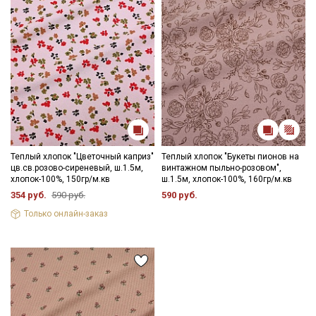
Теплый хлопок "Цветочный каприз"
Теплый хлопок "Букеты пионов на
цв.св.розово-сиреневый, ш.1.5м,
винтажном пыльно-розовом",
хлопок-100%, 150гр/м.кв
ш.1.5м, хлопок-100%, 160гр/м.кв
354 руб.
590 руб.
590 руб.
Только онлайн-заказ