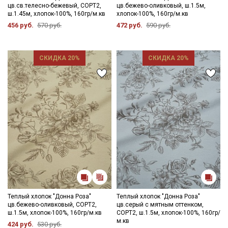
цв.св.телесно-бежевый, СОРТ2,
цв.бежево-оливковый, ш.1.5м,
- запрещены отбеливатели
ш.1.45м, хлопок-100%, 160гр/м.кв
хлопок-100%, 160гр/м.кв
- сушить в подвешенном и расправленном состоянии
456 руб.
570 руб.
472 руб.
590 руб.
- глажка только с изнаночной стороны, подложив махровое
полотенце, чтобы не примять ворс.
Цветопередача может отличаться от оригинального цвета
ткани в зависимостиот настроек вашего монитора и в
СКИДКА 20%
СКИДКА 20%
зависимости от партии.
Теплый хлопок "Донна Роза"
Теплый хлопок "Донна Роза"
цв.бежево-оливковый, СОРТ2,
цв.серый с мятным оттенком,
ш.1.5м, хлопок-100%, 160гр/м.кв
СОРТ2, ш.1.5м, хлопок-100%, 160гр/
м.кв
424 руб.
530 руб.