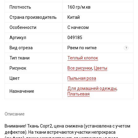
Плотность
160 гр/м.кв
Страна производитель
Китай
Особенности
С начесом
Артикул
049185
Вид отреза
Рвем по нитке
?
Тип ткани
Теплый хлопок
Рисунок
Все рисунки
,
Цветы
Цвет
Пыльная роза
Для домашней одежды
,
Назначение
Платьевая
Описание
Внимание! Ткань Сорт2, цена снижена (установлена с учетом
дефектов). На ткани встречаются участки непрокраса