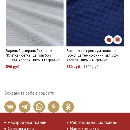
Вареный (стираный) хлопок
Вафельное премиум-полотно
И
"Клетка - сетка" цв.голубой,
"Бохо" цв.темно-синий, ш.1.72м,
ц
ш.2.5м, хлопок-100%, 115гр/м.кв
хлопок-100%, 240гр/м.кв
х
590 руб.
880 руб.
1100 руб.
5
Сохраните себе в соцсети
Распродажа тканей
Работы из наших тканей
Отзывы о нас
Наши контакты