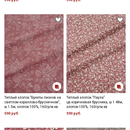
информационных рассылок
Теплый хлопок "Букеты пионов на
Теплый хлопок "Паула"
светлом кораллово-брусничном",
цв.коричневая брусника, ш.1.48м,
ш.1.5м, хлопок-100%, 160гр/м.кв
хлопок-100%, 160гр/м.кв
590 руб.
590 руб.