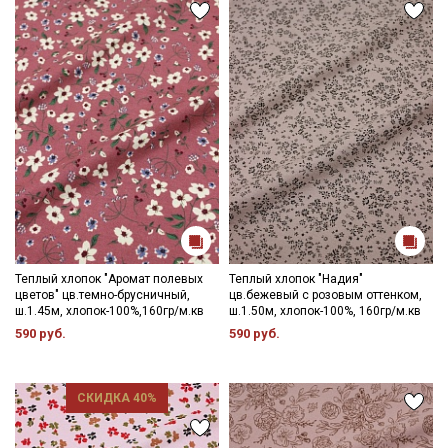
Теплый хлопок "Аромат полевых
Теплый хлопок "Надия"
цветов" цв.темно-брусничный,
цв.бежевый с розовым оттенком,
ш.1.45м, хлопок-100%,160гр/м.кв
ш.1.50м, хлопок-100%, 160гр/м.кв
590 руб.
590 руб.
СКИДКА 40%