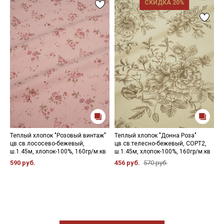
СКИДКА 20%
Теплый хлопок "Розовый винтаж"
Теплый хлопок "Донна Роза"
Т
цв.св.лососево-бежевый,
цв.св.телесно-бежевый, СОРТ2,
л
ш.1.45м, хлопок-100%, 160гр/м.кв
ш.1.45м, хлопок-100%, 160гр/м.кв
ш
590 руб.
456 руб.
570 руб.
4