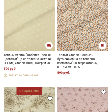
Теплый хлопок "Набойка - белые
Теплый хлопок "Россыпь
цветочки" цв.св.телесно-желтый,
бутончиков на св.телесно-
ш.1.5м, хлопок-100%, 160гр/м.кв
кремовом" цв.терракотовый,
ш.1.5м, хл-100%
590 руб.
590 руб.
Только онлайн-заказ
СКИДКА 20%