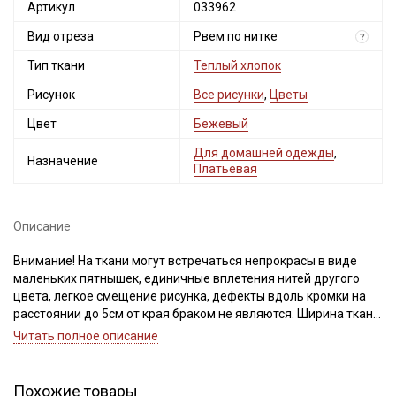
Артикул
033962
Вид отреза
Рвем по нитке
?
Тип ткани
Теплый хлопок
Рисунок
Все рисунки
,
Цветы
Цвет
Бежевый
Для домашней одежды
,
Назначение
Платьевая
Описание
Внимание! На ткани могут встречаться непрокрасы в виде
маленьких пятнышек, единичные вплетения нитей другого
цвета, легкое смещение рисунка, дефекты вдоль кромки на
расстоянии до 5см от края браком не являются. Ширина ткани
±2см. При продаже ткань рвем, чтобы избежать перекосов
Читать полное описание
при дальнейшей обработке. Просим учитывать это при заказе!
Натуральная ткань из 100% хлопка с небольшим мягким
Похожие товары