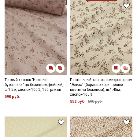
Ознакомлен(а) с
Политикой обработки персональных
данных
и даю
Согласие на обработку персональных
данных
Даю
Согласие на получение рекламных и
информационных рассылок
Теплый хлопок "Нежные
Плательный хлопок с микроворсом
бутончики" цв.бежево-кофейный,
"Элиза" (бордово-коричневые
ш.1.5м, хлопок-100%, 150гр/м.кв
цветы на бежевом), ш.1.45м,
хлопок-100%
590 руб.
552 руб.
690 руб.