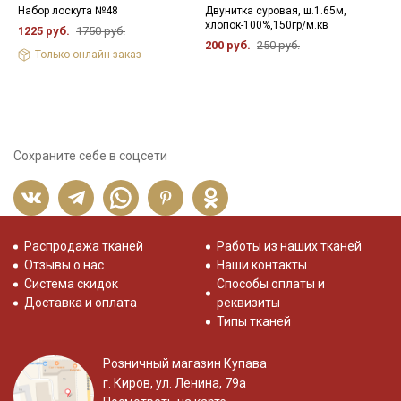
Набор лоскута №48
Двунитка суровая, ш.1.65м,
Б
хлопок-100%,150гр/м.кв
(
1225 руб.
1750 руб.
х
200 руб.
250 руб.
Только онлайн-заказ
1
Сохраните себе в соцсети
Распродажа тканей
Работы из наших тканей
Отзывы о нас
Наши контакты
Система скидок
Способы оплаты и
Доставка и оплата
реквизиты
Типы тканей
Розничный магазин Купава
г. Киров, ул. Ленина, 79а