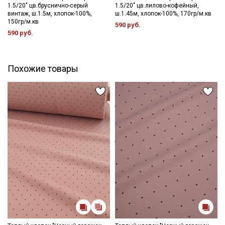
1.5/20" цв.бруснично-серый
1.5/20" цв.лилово-кофейный,
- глажка только с изнаночной стороны, подложив махровое
винтаж, ш.1.5м, хлопок-100%,
ш.1.45м, хлопок-100%, 170гр/м.кв
полотенце, чтобы не примять ворс.
150гр/м.кв
590 руб.
Цветопередача может отличаться от оригинального цвета
590 руб.
ткани в зависимостиот настроек вашего монитора и в
зависимости от партии.
Похожие товары