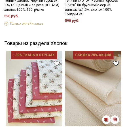
Теплый хлопок "Черный горошек
Теплый хлопок "Черный горошек
1.5/15" цв.пыльная роза, ш.1.45м,
1.5/20" цв.бруснично-серый
хлопок-100%, 160гр/м.кв
винтаж, ш.1.5м, хлопок-100%,
150гр/м.кв
590 руб.
590 руб.
Только онлайн-заказ
Товары из раздела Хлопок
- 30% ТКАНЬ В ОТРЕЗАХ
СКИДКА 20% АКЦИЯ