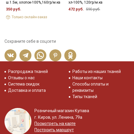
ш.1.5м, хлопок-100%,160гр/м.кв
хл-100%, 120гр/м.кв
х
350 руб.
472 руб.
590 руб.
5
Только онлайн-заказ
Сохраните себе в соцсети
Распродажа тканей
Работы из наших тканей
Отзывы о нас
Наши контакты
Система скидок
Способы оплаты и
Доставка и оплата
реквизиты
Типы тканей
Розничный магазин Купава
г. Киров, ул. Ленина, 79а
Посмотреть на карте
Построить маршрут