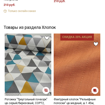
210 руб.
210 руб.
Только онлайн-заказ
Товары из раздела Хлопок
СКИДКА 20% АКЦИЯ
Рогожка "Треугольный пэчворк"
Фактурный хлопок "Рельефные
И
цв.серый/бирюзовый, СОРТ2,
полоски" цв.медный, ш.1.45м,
"