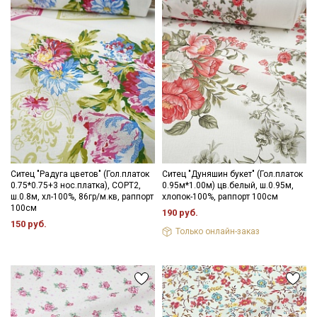
Электронная почта
Подписаться
Ознакомлен(а) с
Политикой обработки персональных
данных
и даю
Согласие на обработку персональных
данных
Ситец "Радуга цветов" (Гол.платок
Ситец "Дуняшин букет" (Гол.платок
0.75*0.75+3 нос.платка), СОРТ2,
0.95м*1.00м) цв.белый, ш.0.95м,
Даю
Согласие на получение рекламных и
ш.0.8м, хл-100%, 86гр/м.кв, раппорт
хлопок-100%, раппорт 100см
информационных рассылок
100см
190 руб.
150 руб.
Только онлайн-заказ