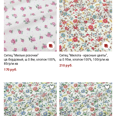
Ситец "Милые розочки"
Ситец "Милота - красные цветы",
цв.бордовый, ш.0.8м, хлопок-100%,
ш.0.95м, хлопок-100%, 100гр/м.кв
85гр/м.кв
210 руб.
170 руб.