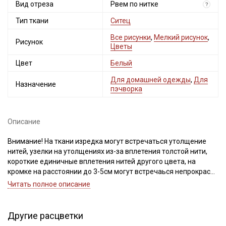
Вид отреза
Рвем по нитке
?
Тип ткани
Ситец
Все рисунки
,
Мелкий рисунок
,
Рисунок
Цветы
Цвет
Белый
Для домашней одежды
,
Для
Назначение
пэчворка
Описание
Внимание! На ткани изредка могут встречаться утолщение
нитей, узелки на утолщениях из-за вплетения толстой нити,
короткие единичные вплетения нитей другого цвета, на
кромке на расстоянии до 3-5см могут встречаься непрокрасы.
Просим учитывать это при заказе.
Читать полное описание
Натуральная легкая ткань из 100% хлопка, приятная к телу,
экологичная и безопасная, сминаемость у ситца высокая,
Другие расцветки
краски со временем тускнеют, переплетение полотняное.