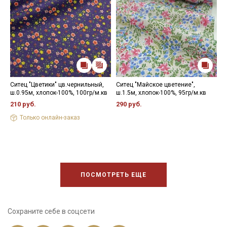
Ситец "Цветики" цв.чернильный,
Ситец "Майское цветение",
С
ш.0.95м, хлопок-100%, 100гр/м.кв
ш.1.5м, хлопок-100%, 95гр/м.кв
ш
210 руб.
290 руб.
1
Только онлайн-заказ
ПОСМОТРЕТЬ ЕЩЕ
Сохраните себе в соцсети