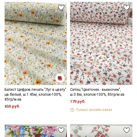
Батист Цифров.печать "Луг в цвету"
Ситец "Цветочек - вьюночек",
цв.белый, ш.1.45м, хлопок-100%,
ш.0.8м, хлопок-100%, 85гр/м.кв
85гр/м.кв
170 руб.
650 руб.
Секретная рассылка от Купава
Только онлайн-заказ
Мы публикуем здесь дополнительные
промокоды и скидки до 30% на узкие
категории тканей