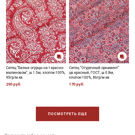
зависимости от партии.
Ситец "Белые огурцы на т.красно-
Ситец "Огуречный орнамент"
С
малиновом", ш.1.5м, хлопок-100%,
цв.красный, ГОСТ, ш.0.8м,
ц
95гр/м.кв
хлопок-100%, 86гр/м.кв
9
290 руб.
170 руб.
2
ПОСМОТРЕТЬ ЕЩЕ