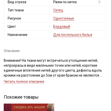
Вид отреза
Рвем по нитке
?
Тип ткани
Ситец
Рисунок
Однотонные
Цвет
Бордовый
Назначение
Для постельного белья
Секретная рассылка от Купава
Мы публикуем здесь дополнительные
Описание
промокоды и скидки до 30% на узкие
категории тканей
Внимание! На ткани могут встречаться утолщения нитей,
непрокрасы в виде маленьких точек или нитей, короткие
единичные вплетения нитей другого цвета, дефекты вдоль
Электронная почта
кромки на расстоянии до 5см от края браком не являются.
Ширина ткани ±2см. Просим учитывать это при заказе.
Читать полное описание
При продаже ткани, делаем надрез на кромке и отрываем по
поперечной нити. Если в структуре отреза присутствует
перекос нитей, и необходимо выровнять срез, то исправление
Похожие товары
Подписаться
выполняют пропариванием. В процессе пропаривания нити
основы и утка расправляют, аккуратно подтягивая по
СКИДКА 20% АКЦИЯ
Ознакомлен(а) с
Политикой обработки персональных
диагонали.