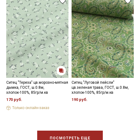
Ситец "Тереза" цв.морозно-мятная
Ситец "Луговой пейсли"
С
дымка, ГОСТ, ш.0.8м,
цв.зеленая трава, ГОСТ, ш.0.8м,
ш
хлопок-100%, 85гр/м.кв
хлопок-100%, 85гр/м.кв
1
170 руб.
190 руб.
Только онлайн-заказ
ПОСМОТРЕТЬ ЕЩЕ