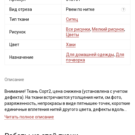
Вид отреза
Рвем по нитке
?
Тип ткани
Ситец
Все рисунки
,
Мелкий рисунок
,
Рисунок
Цветы
Цвет
Хаки
Для домашней одежды
,
Для
Назначение
пэчворка
Описание
Внимание! Ткань Сорт2, цена снижена (установлена с учетом
дефекта). На ткани встречаются утолщения нити, см.фото,
разряженность, непрокрасы в виде пятнышек-точек, короткие
единичные вплетения нитей другого цвета, дефекты вдоль
кромки на расстоянии до 5см от края браком не являются.
Читать полное описание
Ширина ткани ±2см. Просим учитывать это при заказе.
Секретная рассылка от Купава
Натуральная легкая ткань из 100% хлопка, приятная к телу,
Мы публикуем здесь дополнительные