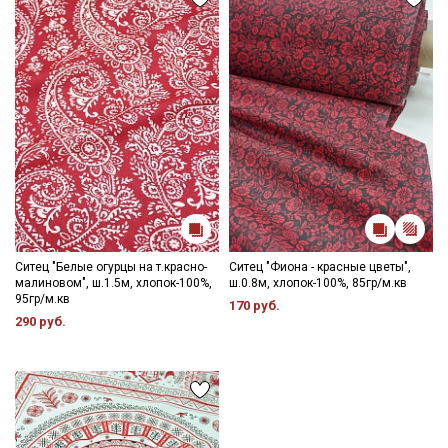
Ситец "Белые огурцы на т.красно-
Ситец "Фиона - красные цветы",
малиновом", ш.1.5м, хлопок-100%,
ш.0.8м, хлопок-100%, 85гр/м.кв
95гр/м.кв
170 руб.
290 руб.