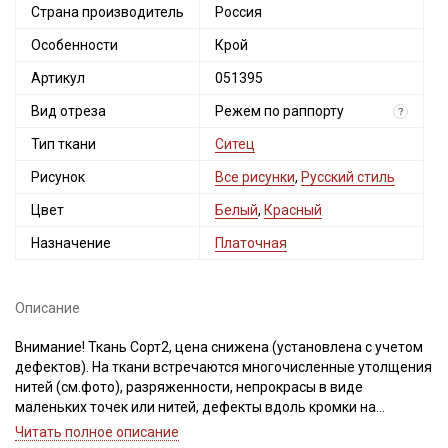
Страна производитель
Россия
Особенности
Крой
Артикул
051395
Вид отреза
Режем по раппорту
?
Тип ткани
Ситец
Рисунок
Все рисунки
,
Русский стиль
Цвет
Белый
,
Красный
Назначение
Платочная
Описание
Внимание! Ткань Сорт2, цена снижена (установлена с учетом
дефектов). На ткани встречаются многочисленные утолщения
нитей (см.фото), разряженности, непрокрасы в виде
маленьких точек или нитей, дефекты вдоль кромки на
расстоянии до 5см от края браком не являются. Не вырезаем!
Читать полное описание
Ширина ткани ±1,5см. Просим учитывать это при заказе.