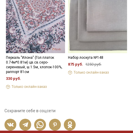
Перкаль "Илона" (Гол.платок
Набор лоскута №148
И
0.74м*0.81м) цв.св.серо-
ц
875 руб.
1250 руб.
сиреневый, ш.1.5м, хлопок-100%,
х
раппорт 81см
Только онлайн-заказ
5
330 руб.
Только онлайн-заказ
Сохраните себе в соцсети