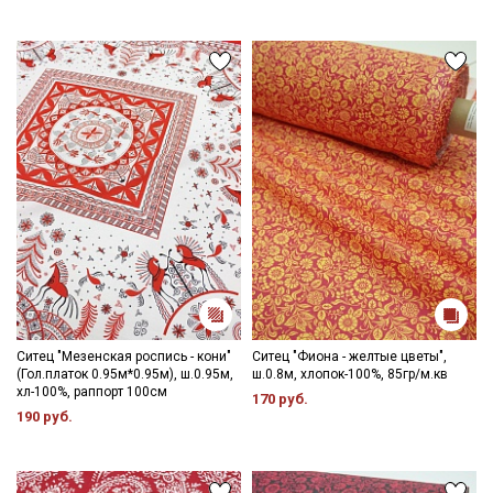
Электронная почта
Подписаться
Ознакомлен(а) с
Политикой обработки персональных
данных
и даю
Согласие на обработку персональных
данных
Даю
Согласие на получение рекламных и
информационных рассылок
Ситец "Мезенская роспись - кони"
Ситец "Фиона - желтые цветы",
(Гол.платок 0.95м*0.95м), ш.0.95м,
ш.0.8м, хлопок-100%, 85гр/м.кв
хл-100%, раппорт 100см
170 руб.
190 руб.