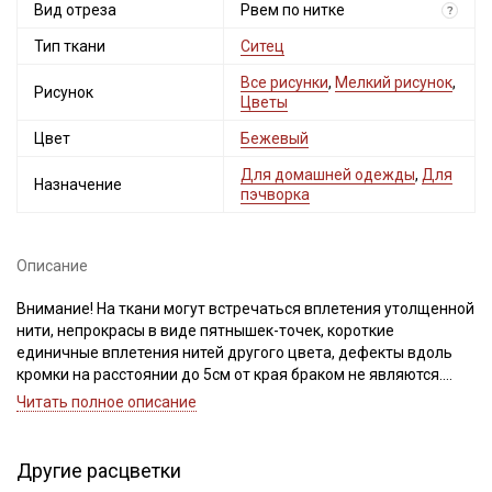
Вид отреза
Рвем по нитке
?
Тип ткани
Ситец
Все рисунки
,
Мелкий рисунок
,
Рисунок
Цветы
Цвет
Бежевый
Для домашней одежды
,
Для
Назначение
пэчворка
Описание
Внимание! На ткани могут встречаться вплетения утолщенной
нити, непрокрасы в виде пятнышек-точек, короткие
единичные вплетения нитей другого цвета, дефекты вдоль
кромки на расстоянии до 5см от края браком не являются.
Ширина ткани ±2см.
Читать полное описание
При продаже ткани, делаем надрез на кромке и отрываем по
поперечной нити. Если в структуре отреза присутствует
перекос нитей, и необходимо выровнять срез, то исправление
Другие расцветки
выполняют пропариванием. В процессе пропаривания нити