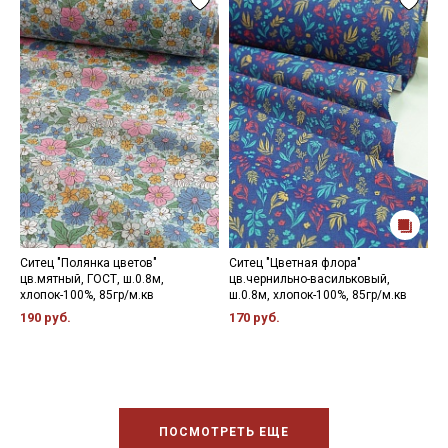
Ситец "Полянка цветов"
Ситец "Цветная флора"
С
цв.мятный, ГОСТ, ш.0.8м,
цв.чернильно-васильковый,
ч
хлопок-100%, 85гр/м.кв
ш.0.8м, хлопок-100%, 85гр/м.кв
1
190 руб.
170 руб.
1
ПОСМОТРЕТЬ ЕЩЕ