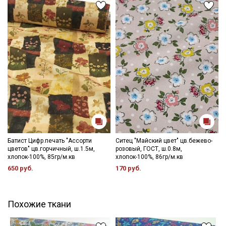
Батист Цифр.печать "Ассорти
Ситец "Майский цвет" цв.бежево-
цветов" цв.горчичный, ш.1.5м,
розовый, ГОСТ, ш.0.8м,
хлопок-100%, 85гр/м.кв
хлопок-100%, 86гр/м.кв
650 руб.
170 руб.
Похожие ткани