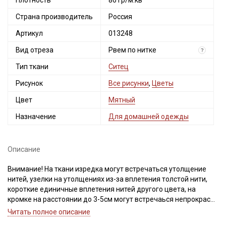
Плотность
86 гр/м.кв
Страна производитель
Россия
Артикул
013248
Вид отреза
Рвем по нитке
?
Тип ткани
Ситец
Рисунок
Все рисунки
,
Цветы
Цвет
Мятный
Назначение
Для домашней одежды
Описание
Внимание! На ткани изредка могут встречаться утолщение
нитей, узелки на утолщениях из-за вплетения толстой нити,
короткие единичные вплетения нитей другого цвета, на
кромке на расстоянии до 3-5см могут встречаься непрокрасы.
Просим учитывать это при заказе.
Читать полное описание