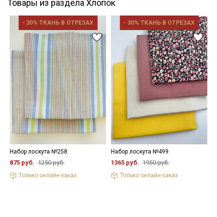
Товары из раздела Хлопок
- 30% ТКАНЬ В ОТРЕЗАХ
- 30% ТКАНЬ В ОТРЕЗАХ
Набор лоскута №258
Набор лоскута №499
В
"
875 руб.
1250 руб.
1365 руб.
1950 руб.
ш
Только онлайн-заказ
Только онлайн-заказ
5