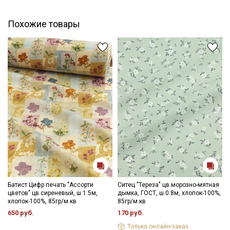
Ознакомлен(а) с
Политикой обработки персональных
данных
и даю
Согласие на обработку персональных
Похожие товары
данных
Даю
Согласие на получение рекламных и
информационных рассылок
Батист Цифр печать "Ассорти
Ситец "Тереза" цв.морозно-мятная
цветов" цв.сиреневый, ш.1.5м,
дымка, ГОСТ, ш.0.8м, хлопок-100%,
хлопок-100%, 85гр/м.кв
85гр/м.кв
650 руб.
170 руб.
Только онлайн-заказ