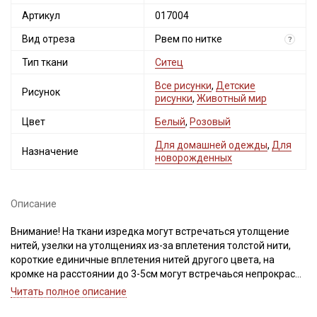
Артикул
017004
Вид отреза
Рвем по нитке
?
Тип ткани
Ситец
Все рисунки
,
Детские
Рисунок
рисунки
,
Животный мир
Цвет
Белый
,
Розовый
Для домашней одежды
,
Для
Назначение
новорожденных
Описание
Внимание! На ткани изредка могут встречаться утолщение
нитей, узелки на утолщениях из-за вплетения толстой нити,
короткие единичные вплетения нитей другого цвета, на
кромке на расстоянии до 3-5см могут встречаься непрокрасы.
Просим учитывать это при заказе.
Читать полное описание
Натуральная легкая ткань из 100% хлопка, приятная к телу,