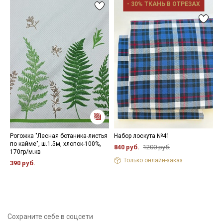
- 30% ТКАНЬ В ОТРЕЗАХ
Рогожка "Лесная ботаника-листья
Набор лоскута №41
Н
по кайме", ш.1.5м, хлопок-100%,
840 руб.
1200 руб.
1
170гр/м.кв
Только онлайн-заказ
390 руб.
Сохраните себе в соцсети