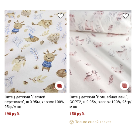
данных
и даю
Согласие на обработку персональных
данных
Даю
Согласие на получение рекламных и
информационных рассылок
Ситец детский "Лесной
Ситец детский "Волшебная лань",
переполох", ш.0.95м, хлопок-100%,
СОРТ2, ш.0.95м, хлопок-100%, 95гр/
95гр/м.кв
м.кв
190 руб.
150 руб.
Только онлайн-заказ