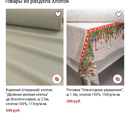
Товары из раздела Хлопок
Вареный (стираный) хлопок
Рогожка "Новогодние украшения",
Н
"Двойная мелкая клетка"
ш.1.5м, хлопок-100%, 150гр/м.кв
1
цв.болотно-серый, ш.2.5м,
330 руб.
хлопок-100%, 115гр/м.кв
590 руб.