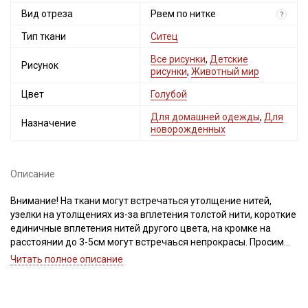
Вид отреза
Рвем по нитке
?
Тип ткани
Ситец
Все рисунки
,
Детские
Рисунок
рисунки
,
Животный мир
Цвет
Голубой
Секретная рассылка от Купава
Для домашней одежды
,
Для
Назначение
новорожденных
Мы публикуем здесь дополнительные
промокоды и скидки до 30% на узкие
категории тканей
Описание
Электронная почта
Внимание! На ткани могут встречаться утолщение нитей,
узелки на утолщениях из-за вплетения толстой нити, короткие
единичные вплетения нитей другого цвета, на кромке на
расстоянии до 3-5см могут встречаься непрокрасы. Просим
учитывать это при заказе.
Читать полное описание
Подписаться
Натуральная легкая ткань из 100% хлопка, приятная к телу,
экологичная и безопасная, сминаемость у ситца высокая,